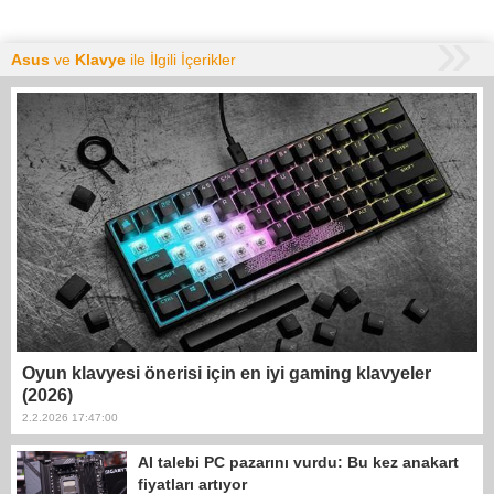
Asus
ve
Klavye
ile İlgili İçerikler
Oyun klavyesi önerisi için en iyi gaming klavyeler
(2026)
2.2.2026 17:47:00
AI talebi PC pazarını vurdu: Bu kez anakart
fiyatları artıyor