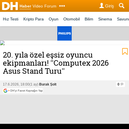
Giriş
Haber
Video
Forum
Hız Testi
Kripto Para
Oyun
Otomobil
Bilim
Sinema
Savu
20. yıla özel eşsiz oyuncu
ekipmanları! ''Computex 2026
Asus Stand Turu''
17.6.2026, 18:00
(1 ay)
Burak Şolt
0
+
DH'yi Favori Kaynağın Yap