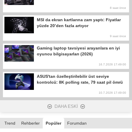
8 saat önce
MSI da ekran kartlarına zam yaptı: Fiyatlar
yüzde 20’den fazla artıyor
9 saat önce
Gaming laptop tavsiyesi arayanlara en iyi
oyuncu bilgisayarları (2026)
16.7.2026 17:49:00
ASUS'tan özelleştirilebilir üst seviye
kontrolcü: 8K polling rate, 79 saat pil ömrü
10.7.2026 17:49:00
DAHA ESKİ
Trend
Rehberler
Popüler
Forumdan