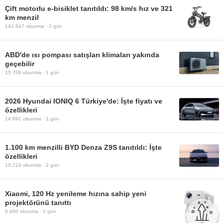
Çift motorlu e-bisiklet tanıtıldı: 98 km/s hız ve 321
km menzil
141.847
okunma ·
2 gün
ABD'de ısı pompası satışları klimaları yakında
geçebilir
15.709
okunma ·
1 gün
2026 Hyundai IONIQ 6 Türkiye'de: İşte fiyatı ve
özellikleri
14.891
okunma ·
1 gün
1.100 km menzilli BYD Denza Z9S tanıtıldı: İşte
özellikleri
10.224
okunma ·
2 gün
Xiaomi, 120 Hz yenileme hızına sahip yeni
projektörünü tanıttı
6.480
okunma ·
2 gün