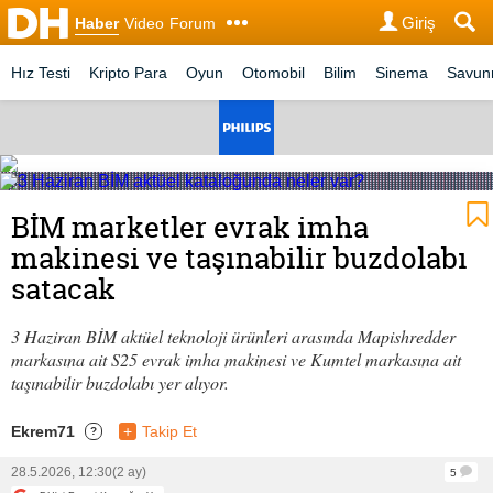
Giriş
Haber
Video
Forum
Hız Testi
Kripto Para
Oyun
Otomobil
Bilim
Sinema
Savu
BİM marketler evrak imha
makinesi ve taşınabilir buzdolabı
satacak
3 Haziran BİM aktüel teknoloji ürünleri arasında Mapishredder
markasına ait S25 evrak imha makinesi ve Kumtel markasına ait
taşınabilir buzdolabı yer alıyor.
Ekrem71
+
Takip Et
?
28.5.2026, 12:30
(2 ay)
5