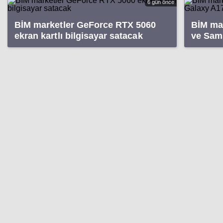
6 gün önce
BİM marketler GeForce RTX 5060
BİM ma
ekran kartlı bilgisayar satacak
ve Sam
sataca