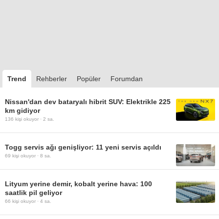
Trend
Rehberler
Popüler
Forumdan
Nissan'dan dev bataryalı hibrit SUV: Elektrikle 225
km gidiyor
136
kişi okuyor ·
2 sa.
Togg servis ağı genişliyor: 11 yeni servis açıldı
69
kişi okuyor ·
8 sa.
Lityum yerine demir, kobalt yerine hava: 100
saatlik pil geliyor
66
kişi okuyor ·
4 sa.