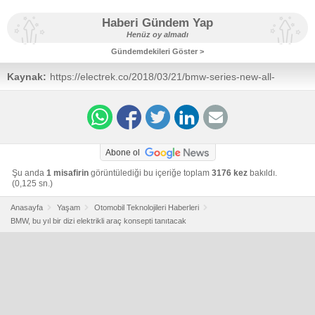
Haberi Gündem Yap
Henüz oy almadı
Gündemdekileri Göster >
Kaynak:
https://electrek.co/2018/03/21/bmw-series-new-all-
electric-vehicle-production-ix3-inext/
Abone ol
Şu anda
1 misafirin
görüntülediği bu içeriğe toplam
3176 kez
bakıldı.
(0,125 sn.)
Anasayfa
Yaşam
Otomobil Teknolojileri Haberleri
BMW, bu yıl bir dizi elektrikli araç konsepti tanıtacak