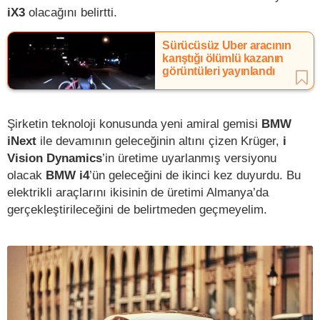
iX3
olacağını belirtti.
Sürücüsüz Uber aracının
karıştığı ölümlü kazanın
görüntüleri yayınlandı
Şirketin teknoloji konusunda yeni amiral gemisi
BMW
iNext
ile devamının geleceğinin altını çizen Krüger,
i
Vision Dynamics
’in üretime uyarlanmış versiyonu
olacak
BMW i4
’ün geleceğini de ikinci kez duyurdu. Bu
elektrikli araçlarını ikisinin de üretimi Almanya’da
gerçekleştirileceğini de belirtmeden geçmeyelim.