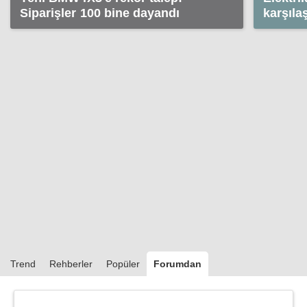
Siparişler 100 bine dayandı
karşıla
Kia'ya 
Trend
Rehberler
Popüler
Forumdan