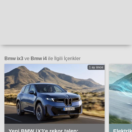
Bmw ix3
ve
Bmw i4
ile İlgili İçerikler
1 ay önce
Yeni BMW iX3'e rekor talep:
Elektri