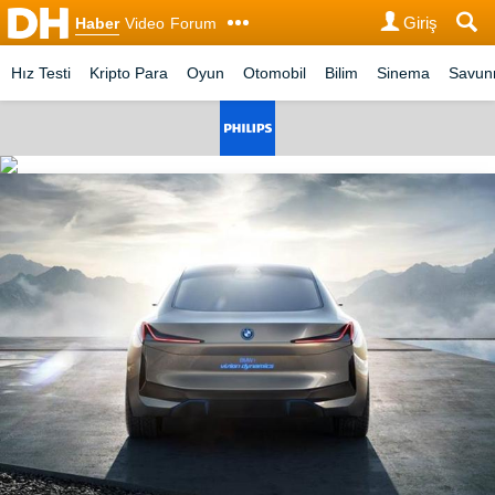
Giriş
Haber
Video
Forum
Hız Testi
Kripto Para
Oyun
Otomobil
Bilim
Sinema
Savu