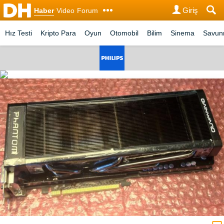
Giriş
Haber
Video
Forum
Hız Testi
Kripto Para
Oyun
Otomobil
Bilim
Sinema
Savu