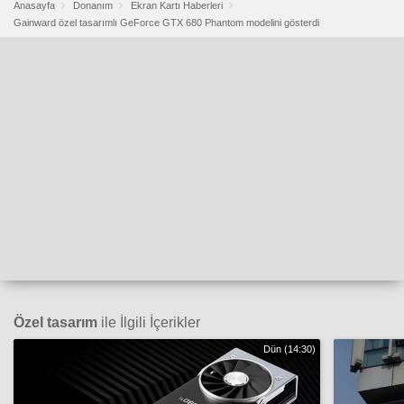
Anasayfa
Donanım
Ekran Kartı Haberleri
Gainward özel tasarımlı GeForce GTX 680 Phantom modelini gösterdi
Özel tasarım
ile İlgili İçerikler
Dün (14:30)