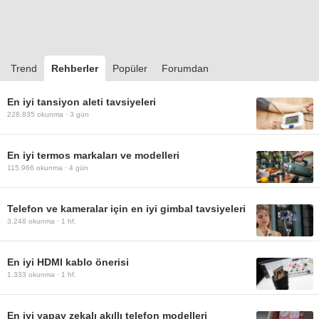
Trend
Rehberler
Popüler
Forumdan
En iyi tansiyon aleti tavsiyeleri
228.835
okunma ·
3 gün
En iyi termos markaları ve modelleri
115.966
okunma ·
4 gün
Telefon ve kameralar için en iyi gimbal tavsiyeleri
3.248
okunma ·
1 hf.
En iyi HDMI kablo önerisi
1.333
okunma ·
1 hf.
En iyi yapay zekalı akıllı telefon modelleri