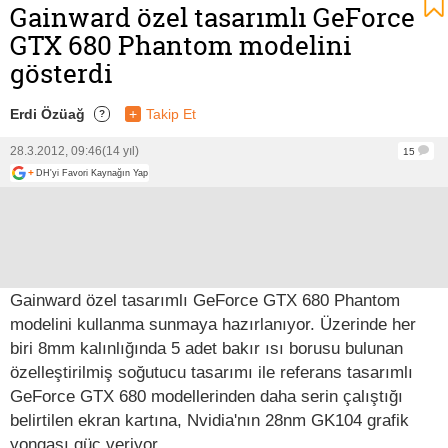
Gainward özel tasarımlı GeForce
GTX 680 Phantom modelini
gösterdi
Erdi Özüağ
+
Takip Et
?
28.3.2012, 09:46
(14 yıl)
15
+
DH'yi Favori Kaynağın Yap
Gainward özel tasarımlı GeForce GTX 680 Phantom
modelini kullanma sunmaya hazırlanıyor. Üzerinde her
biri 8mm kalınlığında 5 adet bakır ısı borusu bulunan
özelleştirilmiş soğutucu tasarımı ile referans tasarımlı
GeForce GTX 680 modellerinden daha serin çalıştığı
belirtilen ekran kartına, Nvidia'nın 28nm GK104 grafik
yongası güç veriyor.