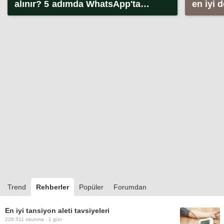
alınır? 5 adımda WhatsApp'ta
en iyi 
kullanıcı adı alma (2026)
Trend
Rehberler
Popüler
Forumdan
En iyi tansiyon aleti tavsiyeleri
228.511
okunma ·
1 gün