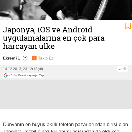
Japonya, iOS ve Android
uygulamalarına en çok para
harcayan ülke
Ekrem71
+
Takip Et
?
14.12.2013, 23:12
(13 yıl)
20
+
DH'yi Favori Kaynağın Yap
Dünyanın en büyük akıllı telefon pazarlarından birisi olan
Japonya, mobil cihaz kullanımı açısından da oldukça