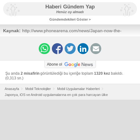
Haberi Gündem Yap
Henüz oy almadı
Gündemdekileri Göster >
Kaynak:
http://www.phonearena.com/news/Japan-now-the-
biggest-spender-in-the-iOS-App-StoreGoogle-
Play_id50303
Abone ol
Şu anda
2 misafirin
görüntülediği bu içeriğe toplam
1320 kez
bakıldı.
(0,313 sn.)
Anasayfa
Mobil Teknolojiler
Mobil Uygulamalar Haberleri
Japonya, iOS ve Android uygulamalarına en çok para harcayan ülke