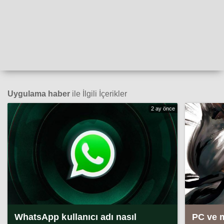
Uygulama haber
ile İlgili İçerikler
2 ay önce
WhatsApp kullanıcı adı nasıl
PC ve 