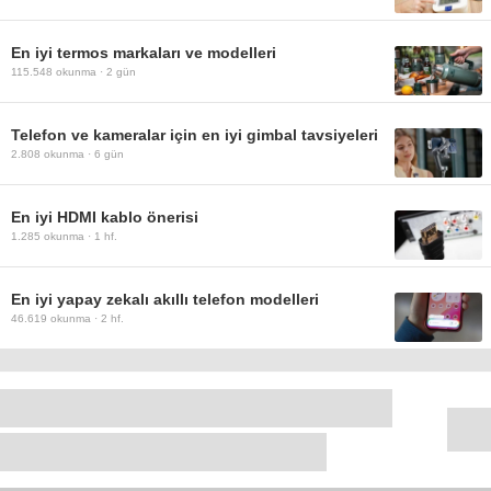
En iyi termos markaları ve modelleri
115.548
okunma ·
2 gün
Telefon ve kameralar için en iyi gimbal tavsiyeleri
2.808
okunma ·
6 gün
En iyi HDMI kablo önerisi
1.285
okunma ·
1 hf.
En iyi yapay zekalı akıllı telefon modelleri
46.619
okunma ·
2 hf.