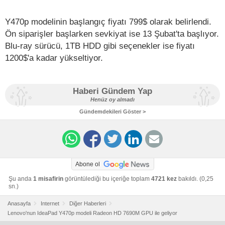
Y470p modelinin başlangıç fiyatı 799$ olarak belirlendi.
Ön siparişler başlarken sevkiyat ise 13 Şubat'ta başlıyor.
Blu-ray sürücü, 1TB HDD gibi seçenekler ise fiyatı
1200$'a kadar yükseltiyor.
Haberi Gündem Yap
Henüz oy almadı
Gündemdekileri Göster >
Abone ol
Şu anda
1 misafirin
görüntülediği bu içeriğe toplam
4721 kez
bakıldı. (0,25
sn.)
Anasayfa
Internet
Diğer Haberleri
Lenovo'nun IdeaPad Y470p modeli Radeon HD 7690M GPU ile geliyor