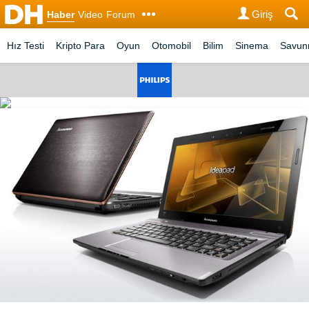
Giriş
Haber
Video
Forum
Hız Testi
Kripto Para
Oyun
Otomobil
Bilim
Sinema
Savu