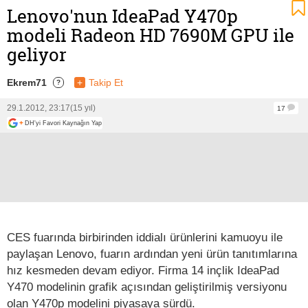
Lenovo'nun IdeaPad Y470p
modeli Radeon HD 7690M GPU ile
geliyor
Ekrem71
+
Takip Et
?
29.1.2012, 23:17
(15 yıl)
17
+
DH'yi Favori Kaynağın Yap
CES fuarında birbirinden iddialı ürünlerini kamuoyu ile
paylaşan Lenovo, fuarın ardından yeni ürün tanıtımlarına
hız kesmeden devam ediyor. Firma 14 inçlik IdeaPad
Y470 modelinin grafik açısından geliştirilmiş versiyonu
olan Y470p modelini piyasaya sürdü.