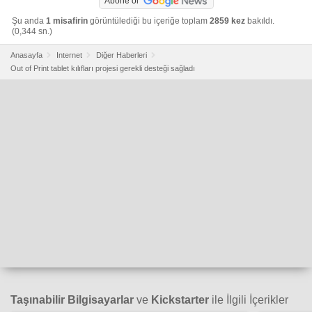
Abone ol
Şu anda
1 misafirin
görüntülediği bu içeriğe toplam
2859 kez
bakıldı.
(0,344 sn.)
Anasayfa
Internet
Diğer Haberleri
Out of Print tablet kılıfları projesi gerekli desteği sağladı
Taşınabilir Bilgisayarlar
ve
Kickstarter
ile İlgili İçerikler