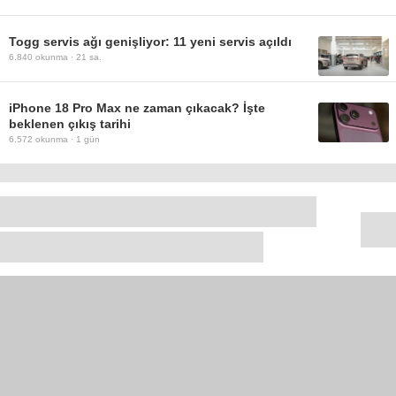
Togg servis ağı genişliyor: 11 yeni servis açıldı
6.840
okunma ·
21 sa.
iPhone 18 Pro Max ne zaman çıkacak? İşte
beklenen çıkış tarihi
6.572
okunma ·
1 gün