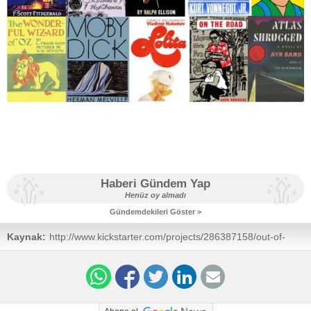
Haberi Gündem Yap
Henüz oy almadı
Gündemdekileri Göster >
Kaynak:
http://www.kickstarter.com/projects/286387158/out-of-
print-ebook-jackets-for-ipad-kindle-fire