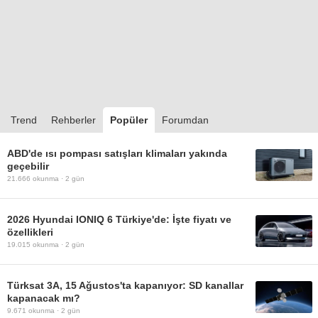
Trend
Rehberler
Popüler
Forumdan
ABD'de ısı pompası satışları klimaları yakında
geçebilir
21.666
okunma ·
2 gün
2026 Hyundai IONIQ 6 Türkiye'de: İşte fiyatı ve
özellikleri
19.015
okunma ·
2 gün
Türksat 3A, 15 Ağustos'ta kapanıyor: SD kanallar
kapanacak mı?
9.671
okunma ·
2 gün