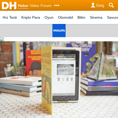
Giriş
Haber
Video
Forum
Hız Testi
Kripto Para
Oyun
Otomobil
Bilim
Sinema
Savu