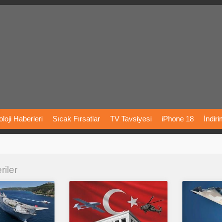
loji
Haberleri
Sıcak
Fırsatlar
TV
Tavsiyesi
iPhone
18
İndir
Önerileri
Türkiye
Araba
Fiyatları
Yapay
Zeka
Şarj
İstasyon
riler
rı
Vizyondaki
Filmler
Bitcoin
Dizi
Önerileri
Telefon
Önerileri
agram
Dondurma
İnstagram
Çöktü
Mü