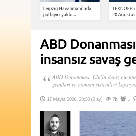
sten 9 kat
Leipzig Havalimanı'nda
TEKNOFEST
eki...
patlayıcı yüklü...
20 Ağustos't
ABD Donanması’n
insansız savaş g
ABD Donanması, Çin’in deniz gücüne ka
gemileri ve otonom sistemleri kapsıyo
17 Mayıs 2026, 20:30
(2 ay)
7b
1