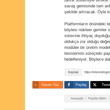
tahrik sistemiyle birlikt
savaş gemisinde tam anla
şekilde artıracak. Öyle ki
Platformların önündeki t
böylesi nükleer gemiler i
sürecine ihtiyaç duyduğu
oldukça zor olduğu değe
modüler bir üretim modeli
tesislerinin süreçteki p
hedefleniyor. Böylece dah
https://interestin
Yorum Yaz
Paylaş
Twee
Anasayfa
Popüler Bilim