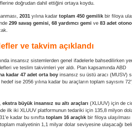
flerine doğrudan dahil ettiğini ortaya koydu.
nanması,
2031
yılına kadar
toplam 450 gemilik
bir filoya ul
çinde
299 savaş gemisi, 68 yardımcı gemi
ve
83 adet oton
cak.
defler ve takvim açıklandı
ında insansız sistemlerden genel ifadelerle bahsedilirken ye
defleri ve teslim takvimleri yer aldı. Plan kapsamında ABD
ına kadar 47 adet orta boy
insansız su üstü aracı (MUSV) s
 hedef ise 2056 yılına kadar bu araçların toplam sayısını 72
,
ekstra büyük insansız su altı araçları
(XLUUV) için de ci
inde ilk iki XLUUV platformunun tedariki için 135,8 milyon do
31’e kadar bu sınıfta
toplam 16 araçlık
bir filoya ulaşılması
oplam maliyetinin 1,1 milyar dolar seviyesine ulaşacağı belir