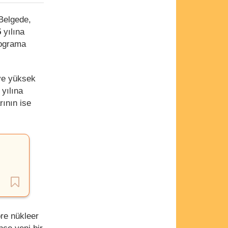
 Belgede,
5
yılına
rograma
 ve yüksek
yılına
ının ise
öre nükleer