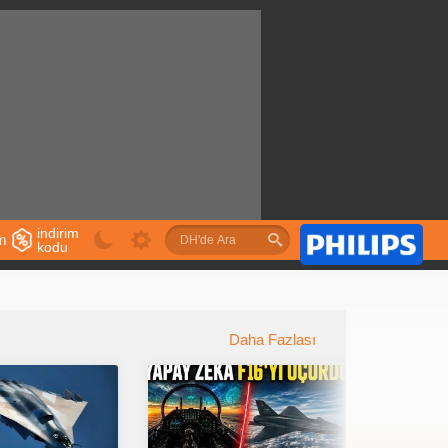
indirim
im
kodu
u
Daha Fazlası