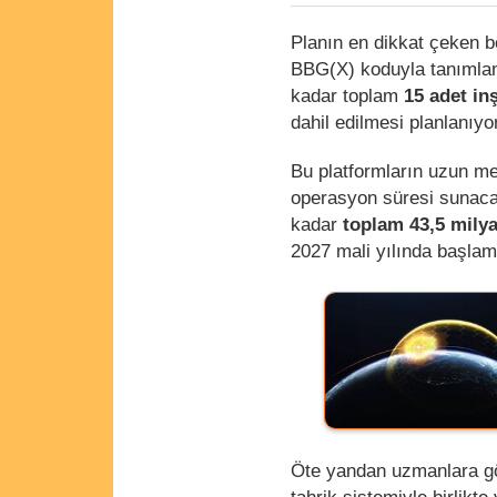
Planın en dikkat çeken bö
BBG(X) koduyla tanımlan
kadar toplam
15 adet in
dahil edilmesi planlanıyor
Bu platformların uzun men
operasyon süresi sunacağ
kadar
toplam 43,5 mily
2027 mali yılında başlam
Öte yandan uzmanlara göre