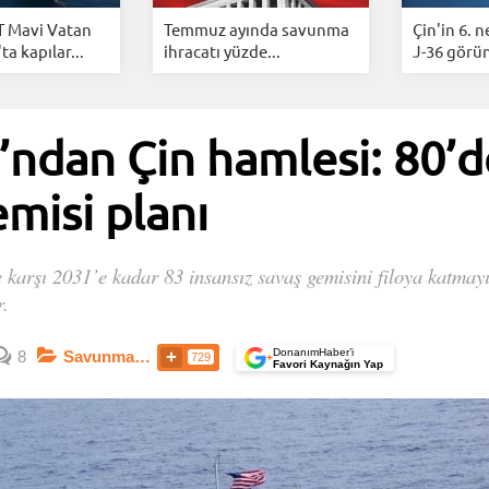
 Mavi Vatan
Temmuz ayında savunma
Çin'in 6. n
a kapılar...
ihracatı yüzde...
J-36 görün
dan Çin hamlesi: 80’d
emisi planı
rşı 2031’e kadar 83 insansız savaş gemisini filoya katmayı p
r.
DonanımHaber’i
8
Savunma Sanayi
729
+
Favori Kaynağın Yap