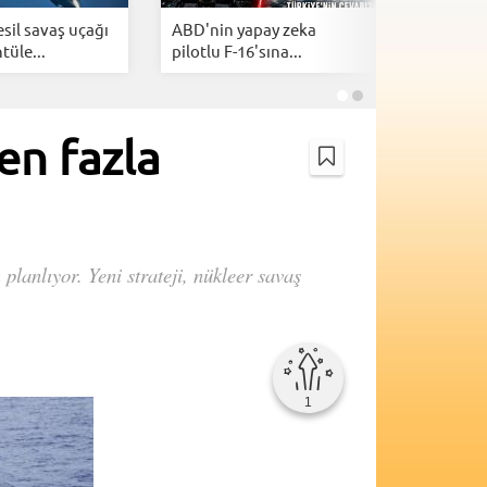
esil savaş uçağı
ABD'nin yapay zeka
Milli mu
tüle...
pilotlu F-16'sına...
KAAN'ın y
en fazla
lanlıyor. Yeni strateji, nükleer savaş
1