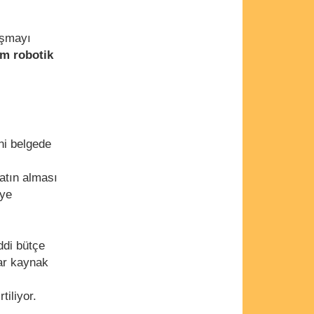
aşmayı
om robotik
ni belgede
atın alması
’ye
ddi bütçe
lar kaynak
tiliyor.