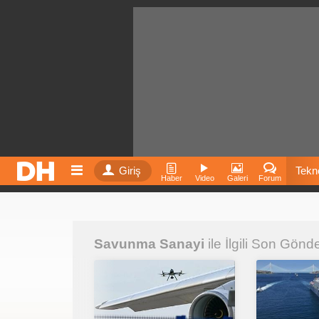
Giriş
Tekno
Haber
Video
Galeri
Forum
Film
Savunma Sanayi
ile İlgili Son Gönde
Fiyatla
İnst