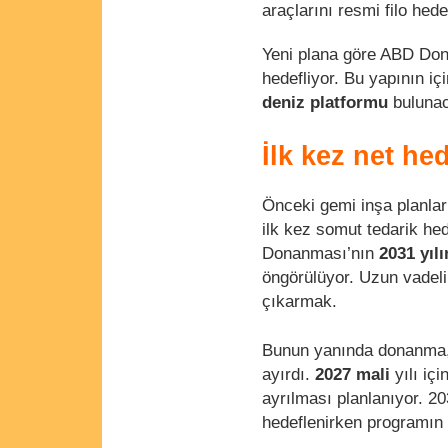
araçlarını resmi filo hede
Yeni plana göre ABD Do
hedefliyor. Bu yapının i
deniz platformu
buluna
İlk kez net he
Önceki gemi inşa planlar
ilk kez somut tedarik he
Donanması’nın
2031 yıl
öngörülüyor. Uzun vadeli
çıkarmak.
Bunun yanında donanma
ayırdı.
2027 mali
yılı iç
ayrılması planlanıyor. 20
hedeflenirken programın t