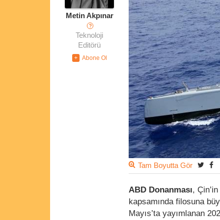
Metin Akpınar
?
Teknoloji
Editörü
Tam Boyutta Gör
ABD Donanması
, Çin’i
kapsamında filosuna büyü
Mayıs’ta yayımlanan 2027