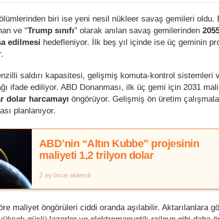
lümlerinden biri ise yeni nesil nükleer savaş gemileri oldu.
an ve “
Trump sınıfı
” olarak anılan savaş gemilerinden
205
şa edilmesi
hedefleniyor. İlk beş yıl içinde ise üç geminin p
.
zilli saldırı kapasitesi, gelişmiş komuta-kontrol sistemleri
ı ifade ediliyor. ABD Donanması, ilk üç gemi için 2031 mali 
ar dolar harcamayı
öngörüyor. Gelişmiş ön üretim çalışmalar
ası planlanıyor.
ABD’nin “Altın Kubbe” projesinin
maliyeti 1,2 trilyon dolar
2 ay önce eklendi
 maliyet öngörüleri ciddi oranda aşılabilir. Aktarılanlara g