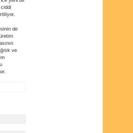
nce yeni bir
 ciddi
tiliyor.
sinin de
 üretim
asının
ğıtık ve
tim
sı
or.