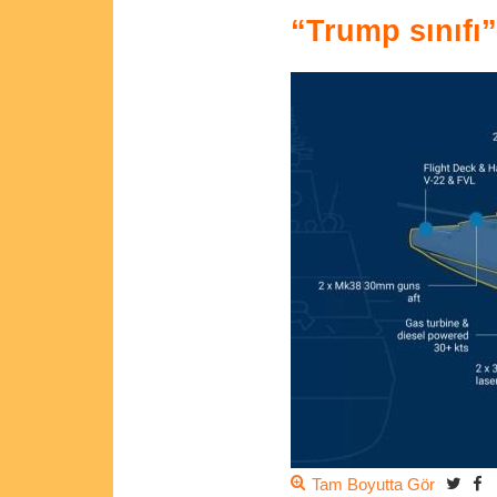
“Trump sınıfı”
Tam Boyutta Gör