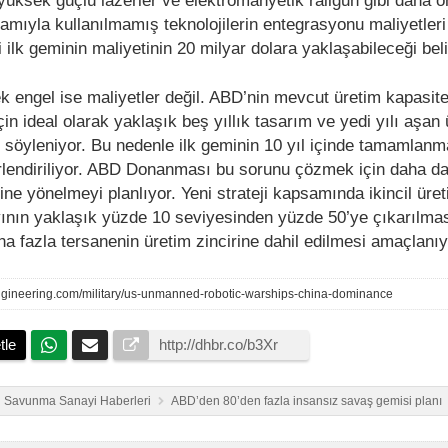
e yüksek güçlü lazerler ve elektromanyetik railgun gibi daha ö
mıyla kullanılmamış teknolojilerin entegrasyonu maliyetleri
 ilk geminin maliyetinin 20 milyar dolara yaklaşabileceği belir
ek engel ise maliyetler değil. ABD’nin mevcut üretim kapasite
çin ideal olarak yaklaşık beş yıllık tasarım ve yedi yılı aşan
 söyleniyor. Bu nedenle ilk geminin 10 yıl içinde tamamlanm
rlendiriliyor. ABD Donanması bu sorunu çözmek için daha da
ne yönelmeyi planlıyor. Yeni strateji kapsamında ikincil üre
ayının yaklaşık yüzde 10 seviyesinden yüzde 50’ye çıkarılma
a fazla tersanenin üretim zincirine dahil edilmesi amaçlanıy
gengineering.com/military/us-unmanned-robotic-warships-china-dominance
tle
Savunma Sanayi Haberleri
ABD’den 80’den fazla insansız savaş gemisi planı