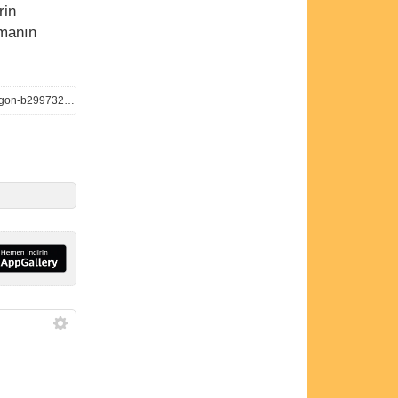
rin
lmanın
https://www.independent.co.uk/news/world/americas/us-politics/elon-musk-grok-ai-iran-missiles-pentagon-b2997321.html