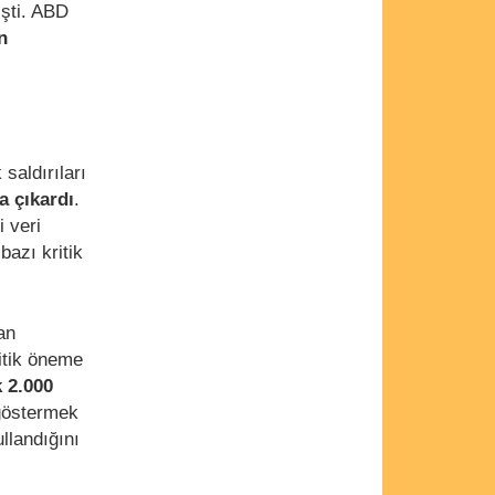
işti. ABD
n
saldırıları
a çıkardı
.
i veri
azı kritik
an
itik öneme
k 2.000
 göstermek
llandığını