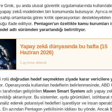
öre Grok, şu anda ulusal güvenlik uygulamalarında kullanılab
ş yapay zekâ modelinden biri konumunda bulunuyor. Ayrıca m
e sahip ortamlarda görev kritik operasyonları destekleyebile
uğu ifade ediliyor.
Pentagon'un özellikle kamu kurumları i
odel adlı sürümden yararlandığı belirtiliyor.
Yapay zekâ dünyasında bu hafta (15
Haziran 2026)
1 ay önce eklendi
 rolü
doğrudan hedef seçmekten ziyade karar vericilere 
or. Operasyonda kullanılan hedeflerin belirlenmesinde, ABD 
 tarafından geliştirilen
Maven Smart System
adlı yapay ze
ldığı aktarılıyor. Bu sistemler, uydu görüntüleri, istihbarat 
analiz ederek potansiyel hedefleri işaretliyor ve insan operatö
r. En azından Pentagon yetkilisinin iddiası bu yönde. Ancak