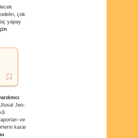
ilecek
odelin, çok
n üç yapay
çin
yardımcı
Ulusal Jeo-
kâ
raporları ve
rlerin karar
bu