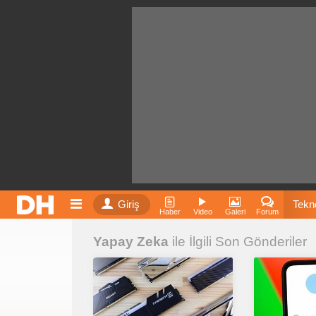
Giriş
Tekno
Haber
Video
Galeri
Forum
Yapay Zeka
ile İlgili Son Gönderiler
Film
Fiyatla
İnst