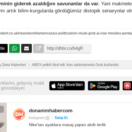
minin giderek azaldığını savunanlar da var.
Yani makinele
mı artık bilim-kurgularda gördüğümüz distopik senaryolar o
.
tle
 Zeka Haberleri
ABD'li yetkili itiraf etti: İran saldırılarında Grok kullanıldı
iklerini, gelişmiş mobil
görüntüleyin:
donanimhabercom
Instagram
Takip Et
Nike'tan ayaklara masaj yapan akıllı terlik