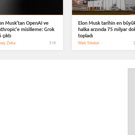
on Musk’tan OpenAI ve
Elon Musk tarihin en büyü
thropic’e misilleme: Grok
halka arzında 75 milyar dol
 çıktı
topladı
pay Zeka
3 hf.
Web Siteleri
1