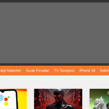
loji
Haberleri
Sıcak
Fırsatlar
TV
Tavsiyesi
iPhone
18
İndir
Önerileri
Türkiye
Araba
Fiyatları
Yapay
Zeka
Şarj
İstasyon
rı
Vizyondaki
Filmler
Bitcoin
Dizi
Önerileri
Telefon
Önerileri
agram
Dondurma
İnstagram
Çöktü
Mü