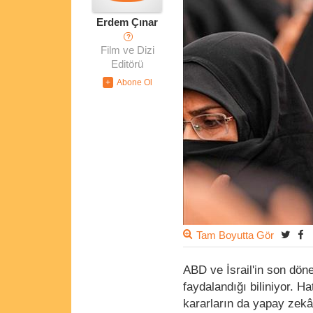
Erdem Çınar
?
Film ve Dizi
Editörü
Tam Boyutta Gör
ABD ve İsrail'in son dö
faydalandığı biliniyor. 
kararların da yapay zekâ 