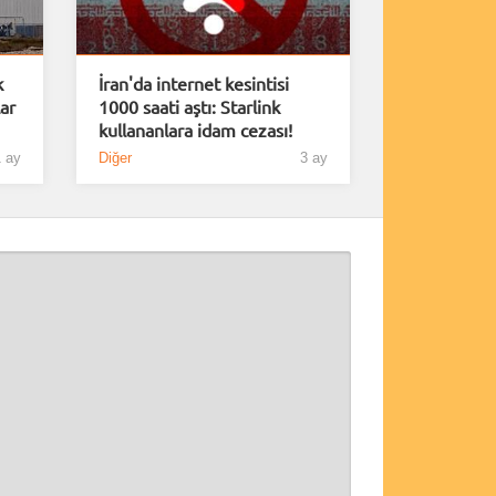
k
İran'da internet kesintisi
ar
1000 saati aştı: Starlink
kullananlara idam cezası!
 ay
Diğer
3 ay