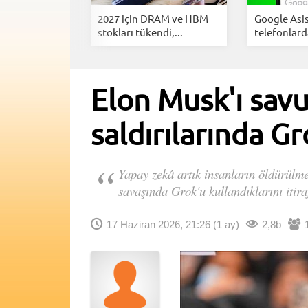
teve Hanke:
2027 için DRAM ve HBM
Google Asi
sanlar...
stokları tükendi,...
telefonlar
Elon Musk'ı savu
saldırılarında Gr
Yapay zekâ artık insanların öldürülm
savaşında Grok'u kullandıklarını itiraf
17 Haziran 2026, 21:26
(1 ay)
2,8b