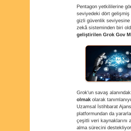
Pentagon yetkililerine g
seviyedeki dört gelişmi
gizli güvenlik seviyesin
zekâ sisteminden biri old
geliştirilen Grok Gov M
Grok'un savaş alanındaki
olmak
olarak tanımlanıy
Uzamsal İstihbarat Ajansı
platformundan da yararlanı
çeşitli veri kaynaklarını 
alma sürecini destekliyo