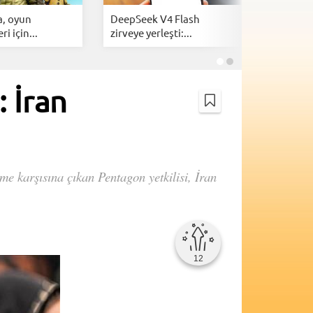
a, oyun
DeepSeek V4 Flash
Samsung’
eri için...
zirveye yerleşti:...
atılımı: 
: İran
e karşısına çıkan Pentagon yetkilisi, İran
12