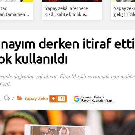
stan
Yapay zekâ internete
Yapay zek
dan tamamen...
sızdı, sahte kimlikle...
geliştiricil
nayım derken itiraf etti
ok kullanıldı
esinde doğrudan rol alıyor. Elon Musk'ı savunmak için mahkem
 etti.
DonanımHaber’i
1
7
Yapay Zeka
479
+
Favori Kaynağın Yap