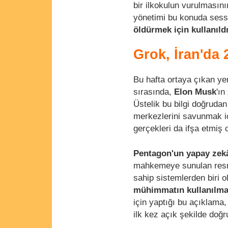
bir ilkokulun vurulmasını
yönetimi bu konuda sessi
öldürmek için kullanıldı
Grok, İran'da 
Bu hafta ortaya çıkan yen
sırasında,
Elon Musk
'ın
Üstelik bu bilgi doğrudan
merkezlerini savunmak iç
gerçekleri da ifşa etmiş 
Pentagon'un yapay zekâ
mahkemeye sunulan resmi
sahip sistemlerden biri ol
mühimmatın kullanılma
için yaptığı bu açıklama
ilk kez açık şekilde doğr