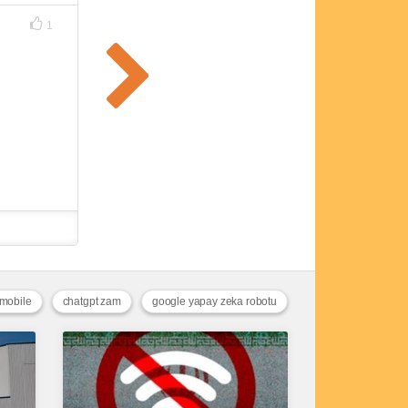
1
mobile
chatgpt zam
google yapay zeka robotu