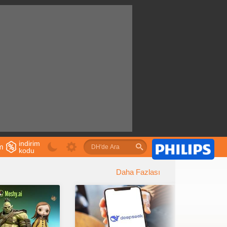
indirim
im
kodu
u
Daha Fazlası