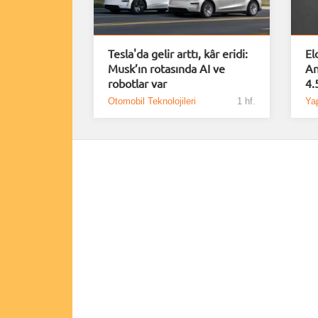
Tesla'da gelir arttı, kâr eridi:
El
Musk’ın rotasında AI ve
An
robotlar var
4.5
Otomobil Teknolojileri
1 hf.
Ya