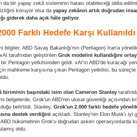
n da bir yapay zekâ sisteminin hatası olabileceği iddia edilm
zliğini koruyor olsa da
yapay zekânın artık doğrudan insa
ğı giderek daha açık hâle geliyor.
2000 Farklı Hedefe Karşı Kullanıldı
i bilgiler, ABD Savaş Bakanlığı'nın (Pentagon) İran'a yönelik 
 xAI tarafından geliştirilen
Grok modelini kullandığını ortay
 bir Pentagon yetkilsiinden geldi. xAI'ın ABD'de kuracağı yen
in mahkeme karşısına çıkan Pentagon yetkilisi, bu süreçte b
oldu.
 biriminin başındaki isim olan Cameron Stanley
tarafınd
 belgelerde, Grok'un ABD'nin ulusal güvenliği açısından kr
duğu belirtildi. Stanley,
Grok'un 2.000 farklı hedefe yöneli
sına destek verdiğini
açıkladı. Stanley'nin Elon Musk'ı iyi
, ABD hükümetinin Grok'u doğrudan askeri operasyonlarda ku
ulamış oldu.