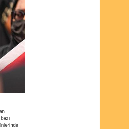
dan
 bazı
ünlerinde