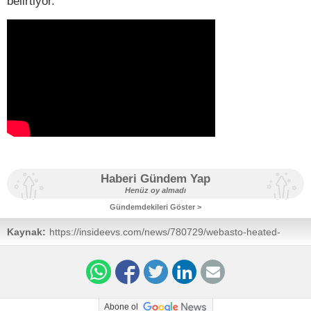
belirtiyor.
Haberi Gündem Yap
Henüz oy almadı
Gündemdekileri Göster >
Kaynak:
https://insideevs.com/news/780729/webasto-heated-
chiller-ev-battery-heater-cooler/
Abone ol