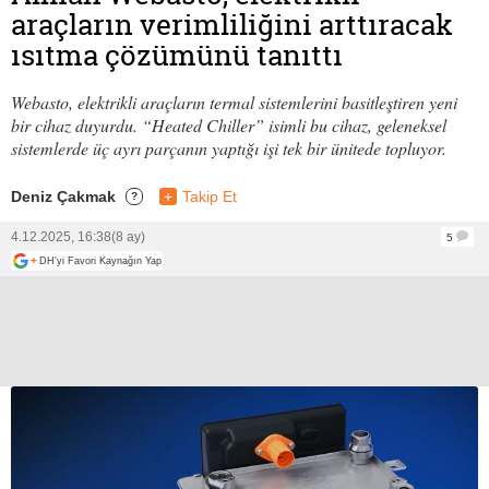
araçların verimliliğini arttıracak
ısıtma çözümünü tanıttı
Webasto, elektrikli araçların termal sistemlerini basitleştiren yeni
bir cihaz duyurdu. “Heated Chiller” isimli bu cihaz, geleneksel
sistemlerde üç ayrı parçanın yaptığı işi tek bir ünitede topluyor.
Deniz Çakmak
+
Takip Et
?
4.12.2025, 16:38
(8 ay)
5
+
DH'yi Favori Kaynağın Yap