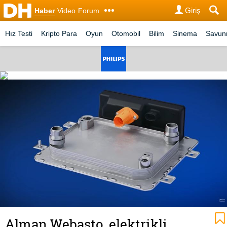
Giriş
Haber
Video
Forum
Hız Testi
Kripto Para
Oyun
Otomobil
Bilim
Sinema
Savu
Alman Webasto, elektrikli