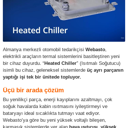
Almanya merkezli otomobil tedarikçisi
Webasto
,
elektrikli araçların termal sistemlerini basitleştiren yeni
bir cihaz duyurdu. “
Heated Chiller
” (Isıtmalı Soğutucu)
isimli bu cihaz, geleneksel sistemlerde
üç ayrı parçanın
yaptığı işi tek bir ünitede topluyor.
Üçü bir arada çözüm
Bu yenilikçi parça, enerji kayıplarını azaltmayı, çok
soğuk havalarda kabin ısıtmasını iyileştirmeyi ve
bataryayı ideal sıcaklıkta tutmayı vaat ediyor.
Webasto’ya göre bu yeni yüksek voltajlı bileşen,
karmaşık sistemlerde yer alan
hava ısıtıcısı
,
yüksek