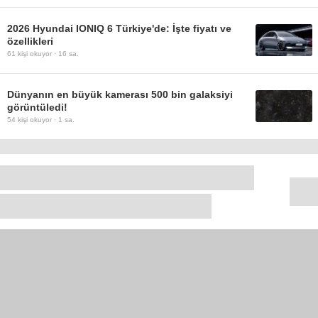
2026 Hyundai IONIQ 6 Türkiye'de: İşte fiyatı ve
özellikleri
61
kişi okuyor ·
16 sa.
Dünyanın en büyük kamerası 500 bin galaksiyi
görüntüledi!
54
kişi okuyor ·
1 sa.