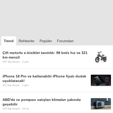
Trend
Rehberler
Popüler
Forumdan
Çift motorlu e-bisiklet tanıtıldı: 98 km/s hız ve 321
km menzil
297
kişi okuyor ·
2 gün
iPhone 18 Pro ve katlanabilir iPhone fiyatı dudak
uçuklatacak!
112
kişi okuyor ·
2 gün
ABD'de ısı pompası satışları klimaları yakında
geçebilir
105
kişi okuyor ·
19 sa.