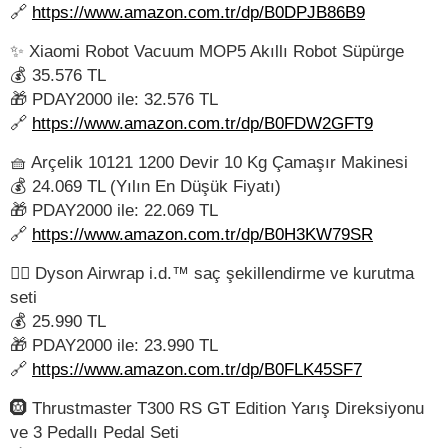
🔗
https://www.amazon.com.tr/dp/B0DPJB86B9
✨ Xiaomi Robot Vacuum MOP5 Akıllı Robot Süpürge
💰 35.576 TL
🎁 PDAY2000 ile: 32.576 TL
🔗
https://www.amazon.com.tr/dp/B0FDW2GFT9
🧺 Arçelik 10121 1200 Devir 10 Kg Çamaşır Makinesi
💰 24.069 TL (Yılın En Düşük Fiyatı)
🎁 PDAY2000 ile: 22.069 TL
🔗
https://www.amazon.com.tr/dp/B0H3KW79SR
💇‍♀️ Dyson Airwrap i.d.™ saç şekillendirme ve kurutma
seti
💰 25.990 TL
🎁 PDAY2000 ile: 23.990 TL
🔗
https://www.amazon.com.tr/dp/B0FLK45SF7
🛞 Thrustmaster T300 RS GT Edition Yarış Direksiyonu
ve 3 Pedallı Pedal Seti