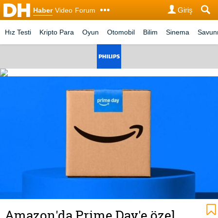
Giriş
Haber
Video
Forum
Hız Testi
Kripto Para
Oyun
Otomobil
Bilim
Sinema
Savu
Amazon'da Prime Day'e özel