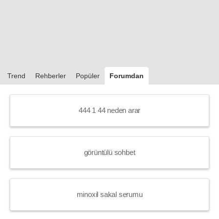
Trend
Rehberler
Popüler
Forumdan
444 1 44 neden arar
görüntülü sohbet
minoxil sakal serumu