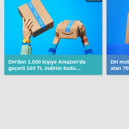
DH'den 1.000 kişiye Amazon'da
DH mob
geçerli 100 TL indirim kodu
atan 7
hediye!
indirim