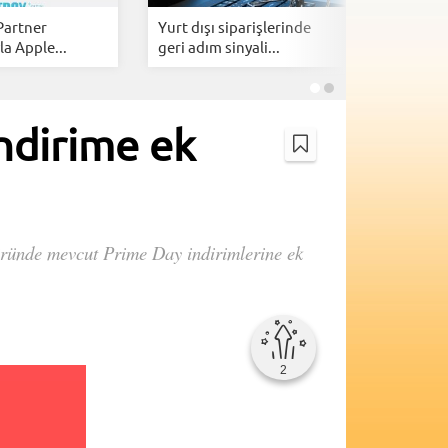
Partner
Yurt dışı siparişlerinde
Trendyol
la Apple...
geri adım sinyali...
KOBİ’lerin
ndirime ek
 üründe mevcut Prime Day indirimlerine ek
2