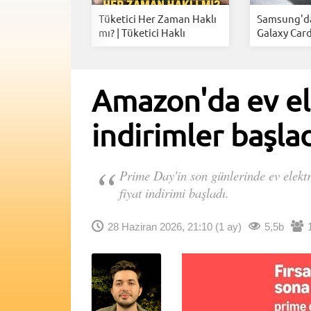
e Day'de son
Tüketici Her Zaman Haklı
Samsung'dan
k...
mı? | Tüketici Haklı
Galaxy Card
Amazon'da ev el
indirimler başlad
Prime Day'in son günlerinde ev elektr
fiyat indirimi başladı.
28 Haziran 2026, 21:10
(1 ay)
5,5b