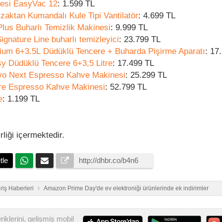
gesi EasyVac 12
: 1.599 TL
aktan Kumandalı Kule Tipi Vantilatör
: 4.699 TL
lus Buharlı Temizlik Makinesi
: 9.999 TL
gnature Line buharlı temizleyici
: 23.799 TL
mium 6+3.5L Düdüklü Tencere + Buharda Pişirme Aparatı
: 17
sy Düdüklü Tencere 6+3,5 Litre
: 17.499 TL
Evo Next Espresso Kahve Makinesi
: 25.299 TL
ore Espresso Kahve Makinesi
: 52.799 TL
e
: 1.199 TL
rliği içermektedir.
tle
riş Haberleri
Amazon Prime Day'de ev elektroniği ürünlerinde ek indirimler
iklerini, gelişmiş mobil