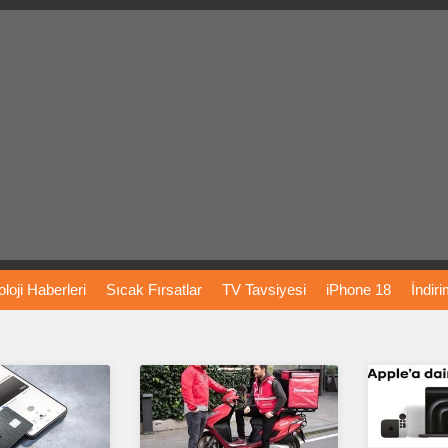
loji
Haberleri
Sıcak
Fırsatlar
TV
Tavsiyesi
iPhone
18
İndir
Önerileri
Türkiye
Araba
Fiyatları
Yapay
Zeka
Şarj
İstasyon
rı
Vizyondaki
Filmler
Bitcoin
Dizi
Önerileri
Telefon
Önerileri
agram
Dondurma
İnstagram
Çöktü
Mü