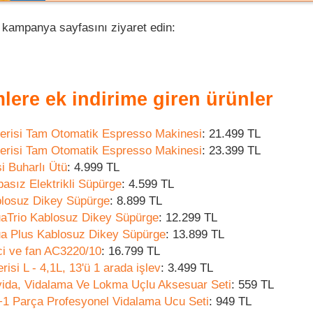
n kampanya sayfasını ziyaret edin:
lere ek indirime giren ürünler
Serisi Tam Otomatik Espresso Makinesi
: 21.499 TL
Serisi Tam Otomatik Espresso Makinesi
: 23.399 TL
i Buharlı Ütü
: 4.999 TL
basız Elektrikli Süpürge
: 4.599 TL
ablosuz Dikey Süpürge
: 8.899 TL
quaTrio Kablosuz Dikey Süpürge
: 12.299 TL
qua Plus Kablosuz Dikey Süpürge
: 13.899 TL
ci ve fan AC3220/10
: 16.799 TL
risi L - 4,1L, 13'ü 1 arada işlev
: 3.499 TL
ida, Vidalama Ve Lokma Uçlu Aksesuar Seti
: 559 TL
1 Parça Profesyonel Vidalama Ucu Seti
: 949 TL