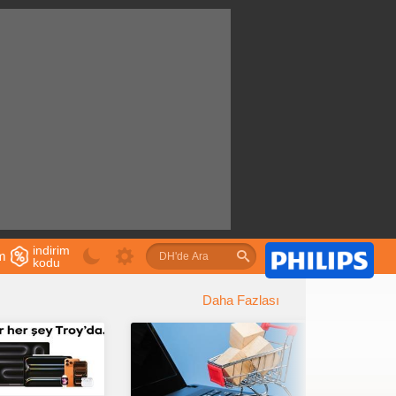
indirim
im
kodu
u
Daha Fazlası