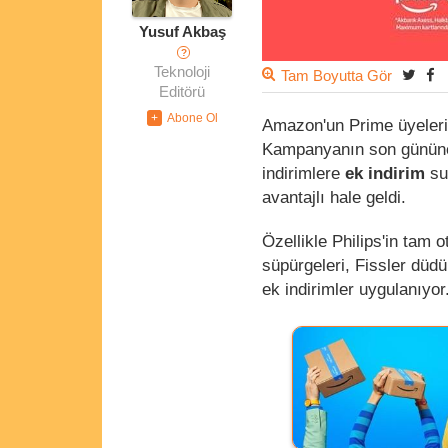
Yusuf Akbaş
?
Teknoloji
Tam Boyutta Gör
Editörü
Amazon'un Prime üyeler
Kampanyanın son gününe g
indirimlere
ek indirim
su
avantajlı hale geldi.
Özellikle Philips'in tam
süpürgeleri, Fissler düd
ek indirimler uygulanıyor