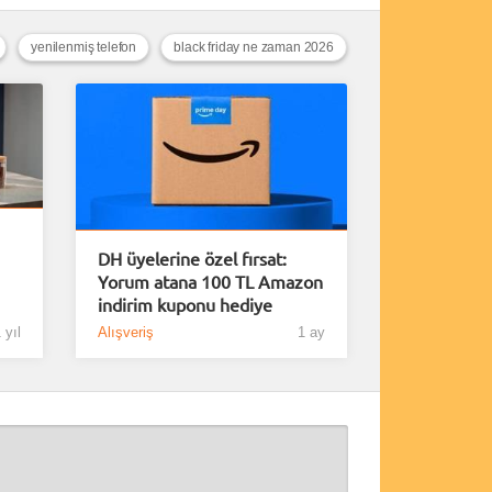
yenilenmiş telefon
black friday ne zaman 2026
DH üyelerine özel fırsat:
Yorum atana 100 TL Amazon
indirim kuponu hediye
 yıl
Alışveriş
1 ay