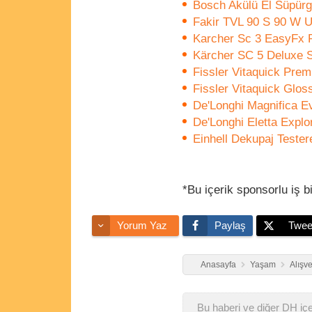
Bosch Akülü El Süpür
Fakir TVL 90 S 90 W Uz
Karcher Sc 3 EasyFx P
Kärcher SC 5 Deluxe Si
Fissler Vitaquick Pre
Fissler Vitaquick Glos
De'Longhi Magnifica 
De'Longhi Eletta Expl
Einhell Dekupaj Tester
*Bu içerik sponsorlu iş bi
Yorum Yaz
Paylaş
Twee
Anasayfa
Yaşam
Alışve
Bu haberi ve diğer DH içer