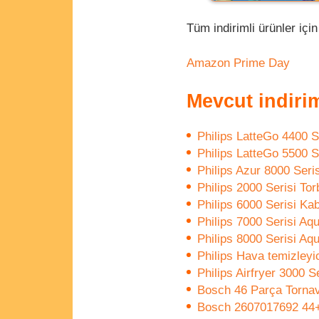
Tüm indirimli ürünler içi
Amazon Prime Day
Mevcut indirim
Philips LatteGo 4400 
Philips LatteGo 5500 
Philips Azur 8000 Seris
Philips 2000 Serisi Tor
Philips 6000 Serisi K
Philips 7000 Serisi A
Philips 8000 Serisi A
Philips Hava temizleyi
Philips Airfryer 3000 Se
Bosch 46 Parça Tornav
Bosch 2607017692 44+