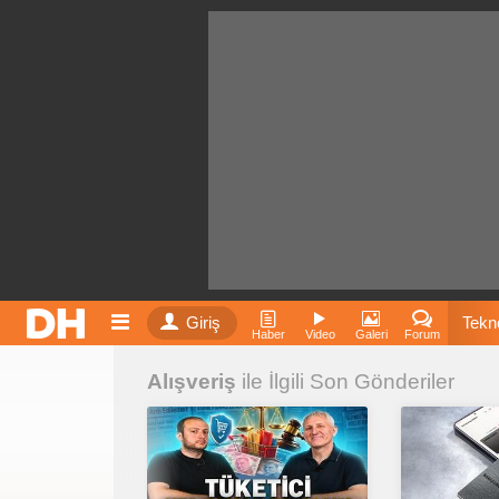
Giriş
Tekno
Haber
Video
Galeri
Forum
Alışveriş
ile İlgili Son Gönderiler
Film
Fiyatla
İnst