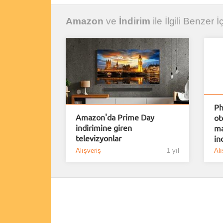
Amazon
ve
İndirim
ile İlgili Benzer İ
Ph
Amazon'da Prime Day
ot
indirimine giren
ma
televizyonlar
in
Alışveriş
1 yıl
Alı