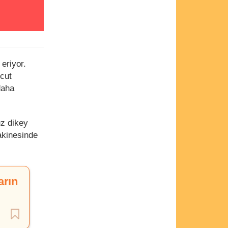
eriyor.
vcut
daha
uz dikey
akinesinde
arın