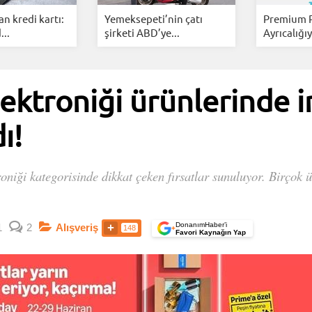
 kredi kartı:
Yemeksepeti’nin çatı
Premium 
...
şirketi ABD’ye...
Ayrıcalığıy
ektroniği ürünlerinde i
ı!
oniği kategorisinde dikkat çeken fırsatlar sunuluyor. Birçok
DonanımHaber’i
1
2
Alışveriş
148
+
Favori Kaynağın Yap