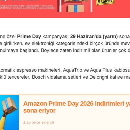
ine özel
Prime Day
kampanyası
29 Haziran'da (yarın)
sona 
irilirken, ev elektroniği kategorisindeki birçok üründe me
nulmaya başlandı. Böylece zaten indirimli olan ürünler çok 
 otomatik espresso makineleri, AquaTrio ve Aqua Plus kablos
üklü tencereler, Bosch vidalama setleri ve Delonghi kahve m
.
Amazon Prime Day 2026 indirimleri y
sona eriyor
1 ay önce eklendi