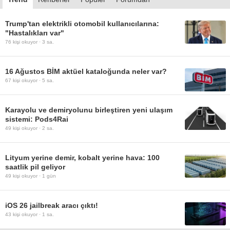
Trump'tan elektrikli otomobil kullanıcılarına:
"Hastalıkları var"
76
kişi okuyor ·
3 sa.
16 Ağustos BİM aktüel kataloğunda neler var?
67
kişi okuyor ·
5 sa.
Karayolu ve demiryolunu birleştiren yeni ulaşım
sistemi: Pods4Rai
49
kişi okuyor ·
2 sa.
Lityum yerine demir, kobalt yerine hava: 100
saatlik pil geliyor
49
kişi okuyor ·
1 gün
iOS 26 jailbreak aracı çıktı!
43
kişi okuyor ·
1 sa.