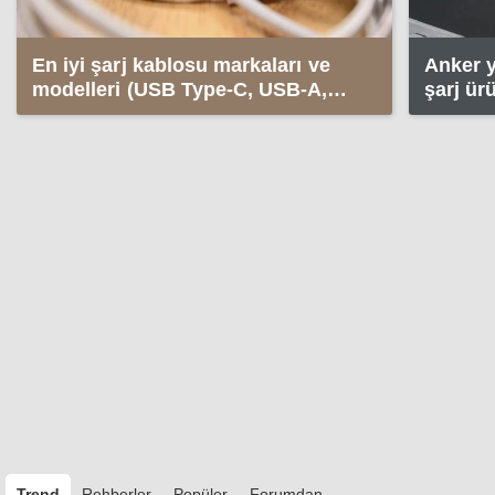
En iyi şarj kablosu markaları ve
Anker y
modelleri (USB Type-C, USB-A,
şarj ü
Lightning, Micro USB)
Trend
Rehberler
Popüler
Forumdan