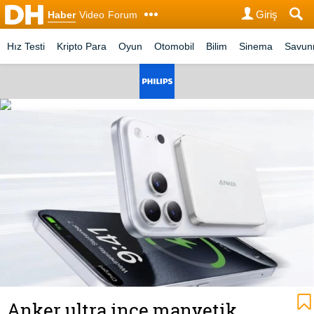
Giriş
Haber
Video
Forum
Hız Testi
Kripto Para
Oyun
Otomobil
Bilim
Sinema
Savu
Anker ultra ince manyetik