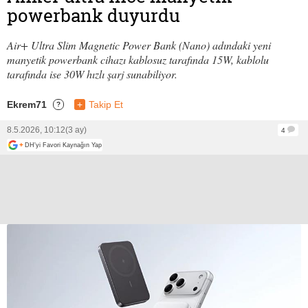
powerbank duyurdu
Air+ Ultra Slim Magnetic Power Bank (Nano) adındaki yeni
manyetik powerbank cihazı kablosuz tarafında 15W, kablolu
tarafında ise 30W hızlı şarj sunabiliyor.
Ekrem71
+
Takip Et
?
8.5.2026, 10:12
(3 ay)
4
+
DH'yi Favori Kaynağın Yap