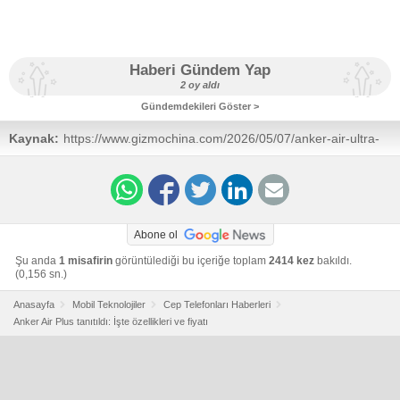
Haberi Gündem Yap
2 oy aldı
Gündemdekileri Göster >
Kaynak:
https://www.gizmochina.com/2026/05/07/anker-air-ultra-
slim-magnetic-power-bank-launched-specs-price/
Abone ol
Şu anda
1 misafirin
görüntülediği bu içeriğe toplam
2414 kez
bakıldı.
(0,156 sn.)
Anasayfa
Mobil Teknolojiler
Cep Telefonları Haberleri
Anker Air Plus tanıtıldı: İşte özellikleri ve fiyatı