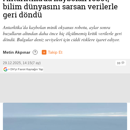
bilim dünyasını sarsan verilerle
geri döndü
Antarktika’da kaybolan minik okyanus robotu, aylar sonra
buzulların altından daha önce hiç ölçülmemiş kritik verilerle geri
döndü. Bulgular deniz seviyeleri için ciddi risklere işaret ediyor.
Metin Akpınar
+
Takip Et
?
29.12.2025, 14:15
(7 ay)
33
+
DH'yi Favori Kaynağın Yap