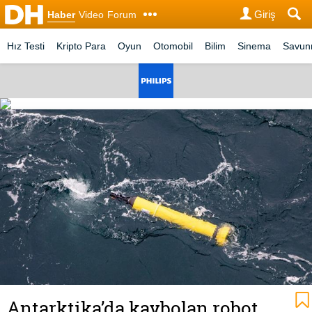
Giriş
Haber
Video
Forum
Hız Testi
Kripto Para
Oyun
Otomobil
Bilim
Sinema
Savu
Antarktika’da kaybolan robot,