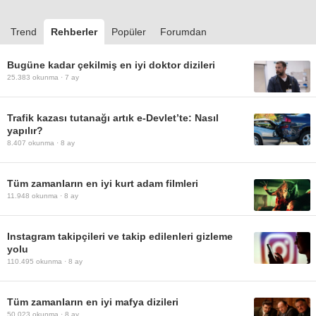
Trend
Rehberler
Popüler
Forumdan
Bugüne kadar çekilmiş en iyi doktor dizileri
25.383
okunma ·
7 ay
Trafik kazası tutanağı artık e-Devlet’te: Nasıl
yapılır?
8.407
okunma ·
8 ay
Tüm zamanların en iyi kurt adam filmleri
11.948
okunma ·
8 ay
Instagram takipçileri ve takip edilenleri gizleme
yolu
110.495
okunma ·
8 ay
Tüm zamanların en iyi mafya dizileri
50.023
okunma ·
8 ay