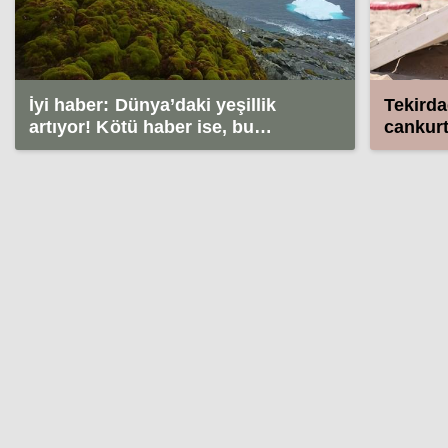
İyi haber: Dünya’daki yeşillik
Tekirda
artıyor! Kötü haber ise, bu
cankurt
Antarktika’da oluyor