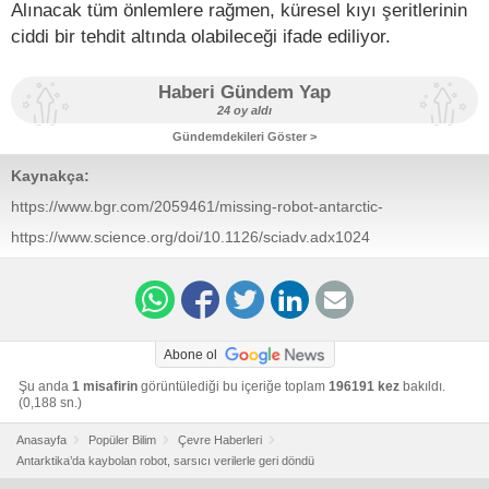
Alınacak tüm önlemlere rağmen, küresel kıyı şeritlerinin
ciddi bir tehdit altında olabileceği ifade ediliyor.
Haberi Gündem Yap
24 oy aldı
Gündemdekileri Göster >
Kaynakça:
https://www.bgr.com/2059461/missing-robot-antarctic-
terrifying-glacier-melt-data/
https://www.science.org/doi/10.1126/sciadv.adx1024
Abone ol
Şu anda
1 misafirin
görüntülediği bu içeriğe toplam
196191 kez
bakıldı.
(0,188 sn.)
Anasayfa
Popüler Bilim
Çevre Haberleri
Antarktika’da kaybolan robot, sarsıcı verilerle geri döndü