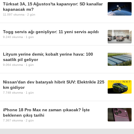
Türksat 3A, 15 Ağustos'ta kapanıyor: SD kanallar
kapanacak mı?
11.097
okunma ·
2 gün
Togg servis ağı genişliyor: 11 yeni servis açıldı
9.240
okunma ·
1 gün
Lityum yerine demir, kobalt yerine hava: 100
saatlik pil geliyor
9.064
okunma ·
1 gün
Nissan'dan dev bataryalı hibrit SUV: Elektrikle 225
km gidiyor
7.748
okunma ·
1 gün
iPhone 18 Pro Max ne zaman çıkacak? İşte
beklenen çıkış tarihi
7.367
okunma ·
2 gün