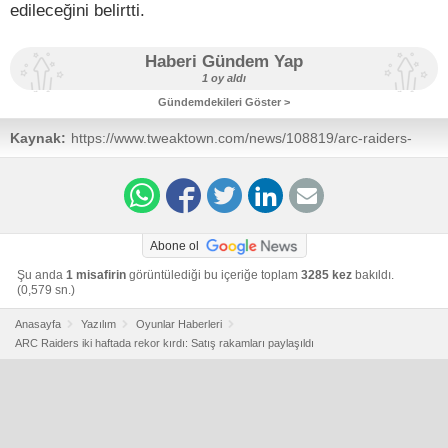
edileceğini belirtti.
Haberi Gündem Yap
1 oy aldı
Gündemdekileri Göster >
Kaynak:
https://www.tweaktown.com/news/108819/arc-raiders-
has-sold-4-million-copies-in-two-weeks-is-nexons-
biggest-launch-ever/index.html
Abone ol
Şu anda
1 misafirin
görüntülediği bu içeriğe toplam
3285 kez
bakıldı.
(0,579 sn.)
Anasayfa
Yazılım
Oyunlar Haberleri
ARC Raiders iki haftada rekor kırdı: Satış rakamları paylaşıldı