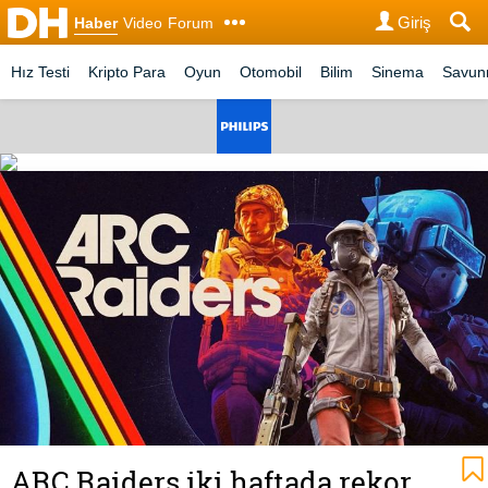
Giriş
Haber
Video
Forum
Hız Testi
Kripto Para
Oyun
Otomobil
Bilim
Sinema
Savu
ARC Raiders iki haftada rekor