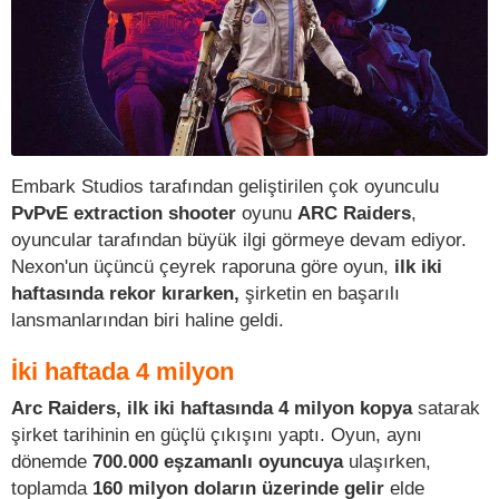
Embark Studios tarafından geliştirilen çok oyunculu
PvPvE extraction shooter
oyunu
ARC Raiders
,
oyuncular tarafından büyük ilgi görmeye devam ediyor.
Nexon'un üçüncü çeyrek raporuna göre oyun,
ilk iki
haftasında rekor kırarken,
şirketin en başarılı
lansmanlarından biri haline geldi.
İki haftada 4 milyon
Arc Raiders, ilk iki haftasında 4 milyon kopya
satarak
şirket tarihinin en güçlü çıkışını yaptı. Oyun, aynı
dönemde
700.000 eşzamanlı oyuncuya
ulaşırken,
toplamda
160 milyon doların üzerinde gelir
elde