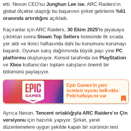
etti. Nexon CEO'su
Junghun Lee ise
, ARC Raiders'ın
global ölçekte ulaştığı bu başarının şirket gelirlerini
%61
oranında artırdığını
açıkladı.
Kaçıranlar için ARC Raiders,
30 Ekim 2025'
te piyasaya
çıktıktan sonra
Steam Top Sellers
listesinde ilk sırada
yer aldı ve ikinci haftasında dahi bu konumunu korumayı
başardı. Oyunun satış dağılımında büyük payı yine
PC
platformu
oluşturuyor. Konsol tarafında ise
PlayStation
ve
Xbox
kullanıcıları toplam satışların önemli bir
bölümünü paylaşıyor.
Epic Games'in yeni
ücretsiz oyunu belli oldu:
Peki haftaya ne var
Ayrıca Nexon,
Tencent ortaklığıyla ARC Raiders’ın Çin
versiyonu
için hazırlık yapıyor. Şirket, yerel
düzenlemelere uygun şekilde kapalı bir sürümün test