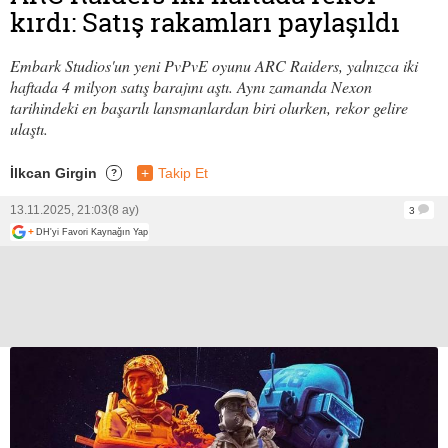
kırdı: Satış rakamları paylaşıldı
Embark Studios'un yeni PvPvE oyunu ARC Raiders, yalnızca iki
haftada 4 milyon satış barajını aştı. Aynı zamanda Nexon
tarihindeki en başarılı lansmanlardan biri olurken, rekor gelire
ulaştı.
İlkcan Girgin
+
Takip Et
?
13.11.2025, 21:03
(8 ay)
3
+
DH'yi Favori Kaynağın Yap