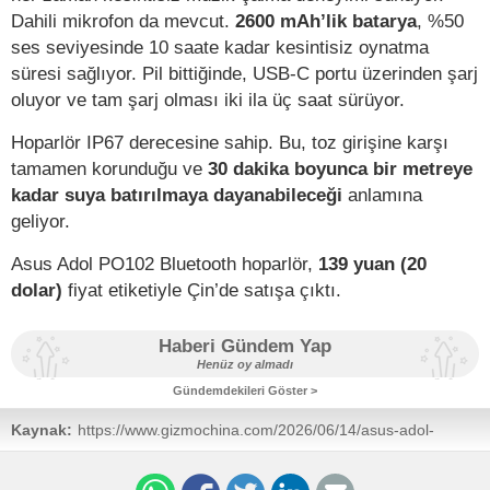
Dahili mikrofon da mevcut.
2600 mAh’lik batarya
, %50
ses seviyesinde 10 saate kadar kesintisiz oynatma
süresi sağlıyor. Pil bittiğinde, USB-C portu üzerinden şarj
oluyor ve tam şarj olması iki ila üç saat sürüyor.
Hoparlör IP67 derecesine sahip. Bu, toz girişine karşı
tamamen korunduğu ve
30 dakika boyunca bir metreye
kadar suya batırılmaya dayanabileceği
anlamına
geliyor.
Asus Adol PO102 Bluetooth hoparlör,
139 yuan (20
dolar)
fiyat etiketiyle Çin’de satışa çıktı.
Haberi Gündem Yap
Henüz oy almadı
Gündemdekileri Göster >
Kaynak:
https://www.gizmochina.com/2026/06/14/asus-adol-
po102-portable-bluetooth-speaker-launched-specs-price/