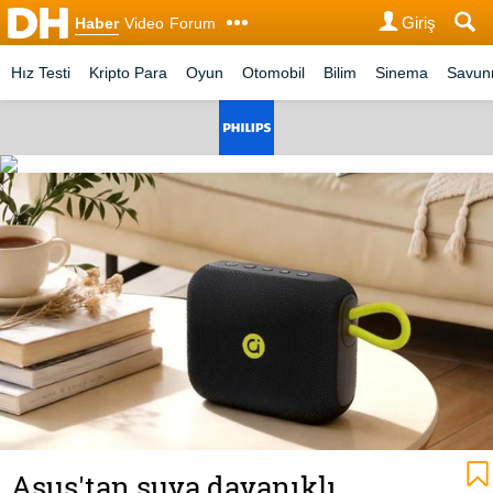
Giriş
Haber
Video
Forum
Hız Testi
Kripto Para
Oyun
Otomobil
Bilim
Sinema
Savu
Asus'tan suya dayanıklı