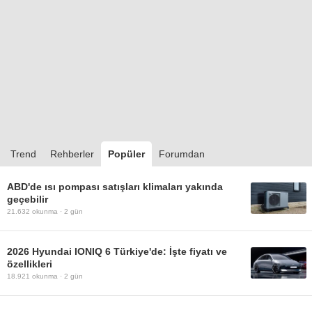
Trend
Rehberler
Popüler
Forumdan
ABD'de ısı pompası satışları klimaları yakında
geçebilir
21.632
okunma ·
2 gün
2026 Hyundai IONIQ 6 Türkiye'de: İşte fiyatı ve
özellikleri
18.921
okunma ·
2 gün