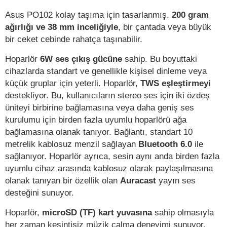
Asus PO102 kolay taşıma için tasarlanmış.
200 gram
ağırlığı ve 38 mm inceliğiyle
, bir çantada veya büyük
bir ceket cebinde rahatça taşınabilir.
Hoparlör
6W ses çıkış gücüne
sahip. Bu boyuttaki
cihazlarda standart ve genellikle kişisel dinleme veya
küçük gruplar için yeterli. Hoparlör,
TWS eşleştirmeyi
destekliyor. Bu, kullanıcıların stereo ses için iki özdeş
üniteyi birbirine bağlamasına veya daha geniş ses
kurulumu için birden fazla uyumlu hoparlörü ağa
bağlamasına olanak tanıyor. Bağlantı, standart 10
metrelik kablosuz menzil sağlayan
Bluetooth 6.0
ile
sağlanıyor. Hoparlör ayrıca, sesin aynı anda birden fazla
uyumlu cihaz arasında kablosuz olarak paylaşılmasına
olanak tanıyan bir özellik olan
Auracast
yayın ses
desteğini sunuyor.
Hoparlör,
microSD (TF) kart yuvasına
sahip olmasıyla
her zaman kesintisiz müzik çalma deneyimi sunuyor.