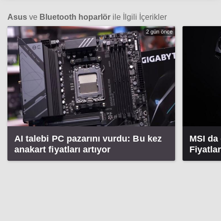
Asus
ve
Bluetooth hoparlör
ile İlgili İçerikler
2 gün önce
AI talebi PC pazarını vurdu: Bu kez
MSI da 
anakart fiyatları artıyor
Fiyatla