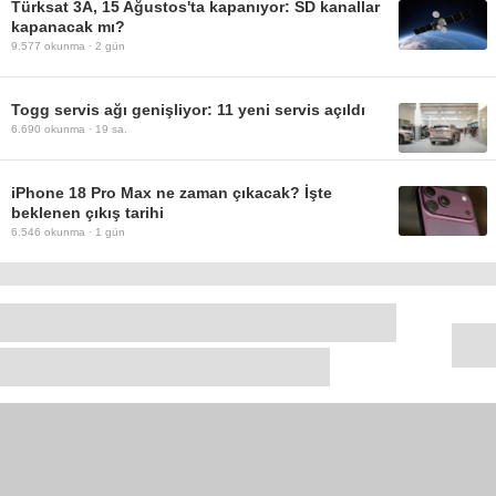
Türksat 3A, 15 Ağustos'ta kapanıyor: SD kanallar
kapanacak mı?
9.577
okunma ·
2 gün
Togg servis ağı genişliyor: 11 yeni servis açıldı
6.690
okunma ·
19 sa.
iPhone 18 Pro Max ne zaman çıkacak? İşte
beklenen çıkış tarihi
6.546
okunma ·
1 gün