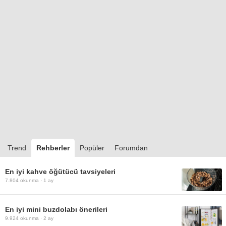
Trend
Rehberler
Popüler
Forumdan
En iyi kahve öğütücü tavsiyeleri
7.804
okunma ·
1 ay
En iyi mini buzdolabı önerileri
9.924
okunma ·
2 ay