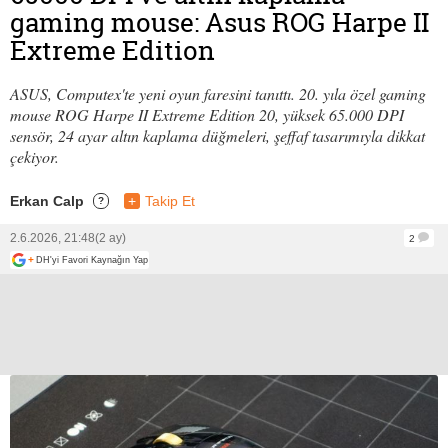
gaming mouse: Asus ROG Harpe II
Extreme Edition
ASUS, Computex'te yeni oyun faresini tanıttı. 20. yıla özel gaming
mouse ROG Harpe II Extreme Edition 20, yüksek 65.000 DPI
sensör, 24 ayar altın kaplama düğmeleri, şeffaf tasarımıyla dikkat
çekiyor.
Erkan Calp
+
Takip Et
?
2.6.2026, 21:48
(2 ay)
2
+
DH'yi Favori Kaynağın Yap