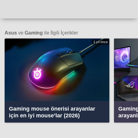
Asus
ve
Gaming
ile İlgili İçerikler
1 yıl önce
Gaming mouse önerisi arayanlar
Gaming 
için en iyi mouse’lar (2026)
arayanl
bilgisa