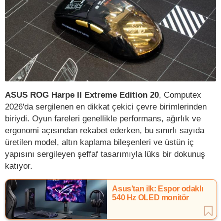
ASUS ROG Harpe II Extreme Edition 20
, Computex
2026'da sergilenen en dikkat çekici çevre birimlerinden
biriydi. Oyun fareleri genellikle performans, ağırlık ve
ergonomi açısından rekabet ederken, bu sınırlı sayıda
üretilen model, altın kaplama bileşenleri ve üstün iç
yapısını sergileyen şeffaf tasarımıyla lüks bir dokunuş
katıyor.
Asus’tan ilk: Espor odaklı
540 Hz OLED monitör