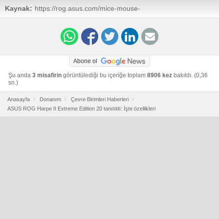
Kaynak:
https://rog.asus.com/mice-mouse-
pads/mice/wireless/rog-harpe-ii-extreme-edition-20/
Abone ol
Şu anda
3 misafirin
görüntülediği bu içeriğe toplam
8906 kez
bakıldı. (0,36
sn.)
Anasayfa
Donanım
Çevre Birimleri Haberleri
ASUS ROG Harpe II Extreme Edition 20 tanıtıldı: İşte özellikleri