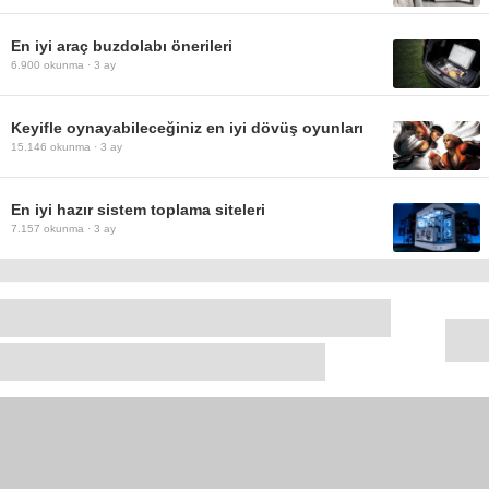
En iyi araç buzdolabı önerileri
6.900
okunma ·
3 ay
Keyifle oynayabileceğiniz en iyi dövüş oyunları
15.146
okunma ·
3 ay
En iyi hazır sistem toplama siteleri
7.157
okunma ·
3 ay