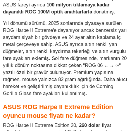
ASUS fareyi ayrıca
100 milyon tıklamaya kadar
dayanıklı ROG 100M optik anahtarlarla
donatmış.
Yıl dönümü sürümü, 2025 sonlarında piyasaya sürülen
ROG Harpe II Extreme'e dayanıyor ancak benzersiz yarı
saydam siyah bir gövdeye ve 24 ayar altın kaplama iç
metal çerçeveye sahip. ASUS ayrıca altın renkli yan
düğmeler, altın renkli kaydırma tekerleği ve altın vurgulu
fare ayakları eklemiş. Sol fare düğmesinde, markanın 20
yıllık dönüm noktasına dikkat çeken "ROG 06 ←→ ∞"
yazılı özel bir gravür bulunuyor. Premium yapısına
rağmen, mouse yalnızca 82 gram ağırlığında. Daha akıcı
hareket ve geliştirilmiş dayanıklılık için de Corning
Gorilla Glass fare ayakları kullanılmış.
ASUS ROG Harpe II Extreme Edition
oyuncu mouse fiyatı ne kadar?
ROG Harpe II Extreme Edition 20,
260 dolar
fiyat