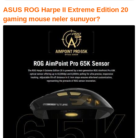
ASUS ROG Harpe II Extreme Edition 20
gaming mouse neler sunuyor?