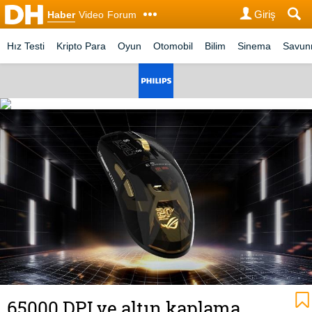
Giriş
Haber
Video
Forum
Hız Testi
Kripto Para
Oyun
Otomobil
Bilim
Sinema
Savu
65000 DPI ve altın kaplama