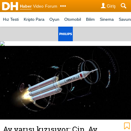
Giriş
Haber
Video
Forum
Hız Testi
Kripto Para
Oyun
Otomobil
Bilim
Sinema
Savu
Ay yarışı kızışıyor: Çin, Ay