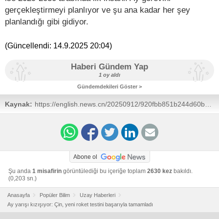
gerçekleştirmeyi planlıyor ve şu ana kadar her şey
planlandığı gibi gidiyor.
(Güncellendi:
14.9.2025 20:04
)
Haberi Gündem Yap
1 oy aldı
Gündemdekileri Göster >
Kaynak:
https://english.news.cn/20250912/920fbb851b244d60b757c1b29b4824fa/c.html
Abone ol
Şu anda
1 misafirin
görüntülediği bu içeriğe toplam
2630 kez
bakıldı.
(0,203 sn.)
Anasayfa
Popüler Bilim
Uzay Haberleri
Ay yarışı kızışıyor: Çin, yeni roket testini başarıyla tamamladı