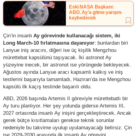
Eski NASA Başkanı:
ABD, Ay'a gitme yarışını
kaybedecek
Çin’in insanlı
Ay görevinde kullanacağı sistem, iki
Long March-10 fırlatmasına dayanıyor
: bunlardan biri
Lanyue iniş aracını, diğeri ise üç kişilik Mengzhou
mürettebat kapsülünü taşıyacak. İki astronot Ay
yüzeyine inecek, bir astronot ise yörüngede bekleyecek.
Ağustos ayında Lanyue aracı kapsamlı kalkış ve iniş
testlerini başarıyla tamamladı, Haziran’da ise Mengzhou
kapsülü ilk kaçış testinde başarılı oldu.
ABD, 2026 başında Artemis II göreviyle mürettebatlı bir
Ay turu planlıyor. Her şey yolunda giderse Artemis III,
2027 ortasında insanlı Ay inişini gerçekleştirecek. Ancak
gerek bütçe kısıtlamaları gerekse teknik sorunlar
nedeniyle bu takvime uyulup uyulamayacağı belirsiz. Çin
ise 2029-2030 arasında ilk insanlı Ay görevini