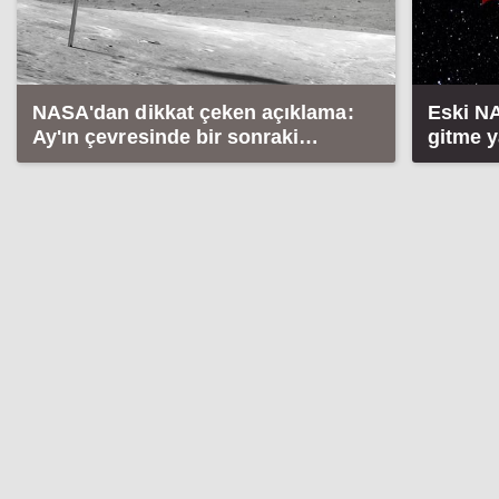
NASA'dan dikkat çeken açıklama:
Eski N
Ay'ın çevresinde bir sonraki
gitme y
insanlı uçuşu Çin yapacak