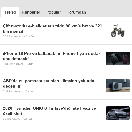
Trend
Rehberler
Popüler
Forumdan
Çift motorlu e-bisiklet tanıtıldı: 98 km/s hız ve 321
km menzil
301
kişi okuyor ·
2 gün
iPhone 18 Pro ve katlanabilir iPhone fiyatı dudak
uçuklatacak!
110
kişi okuyor ·
2 gün
ABD'de ısı pompası satışları klimaları yakında
geçebilir
104
kişi okuyor ·
19 sa.
2026 Hyundai IONIQ 6 Türkiye'de: İşte fiyatı ve
özellikleri
55
kişi okuyor ·
16 sa.