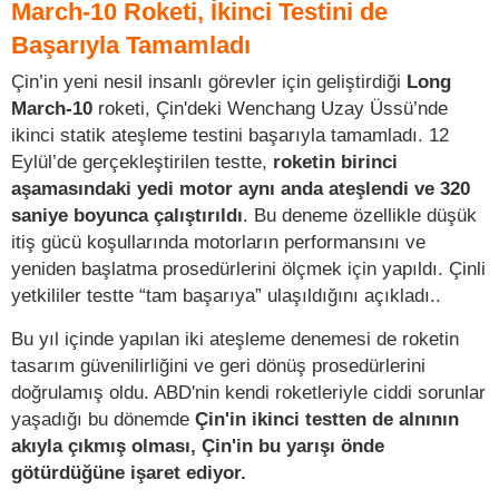
March-10 Roketi, İkinci Testini de
Başarıyla Tamamladı
Çin’in yeni nesil insanlı görevler için geliştirdiği
Long
March-10
roketi, Çin'deki Wenchang Uzay Üssü’nde
ikinci statik ateşleme testini başarıyla tamamladı. 12
Eylül’de gerçekleştirilen testte,
roketin birinci
aşamasındaki yedi motor aynı anda ateşlendi ve 320
saniye boyunca çalıştırıldı
. Bu deneme özellikle düşük
itiş gücü koşullarında motorların performansını ve
yeniden başlatma prosedürlerini ölçmek için yapıldı. Çinli
yetkililer testte “tam başarıya” ulaşıldığını açıkladı..
Bu yıl içinde yapılan iki ateşleme denemesi de roketin
tasarım güvenilirliğini ve geri dönüş prosedürlerini
doğrulamış oldu. ABD'nin kendi roketleriyle ciddi sorunlar
yaşadığı bu dönemde
Çin'in ikinci testten de alnının
akıyla çıkmış olması, Çin'in bu yarışı önde
götürdüğüne işaret ediyor.