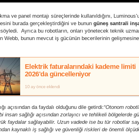
kma ve panel montajı süreçlerinde kullanıldığını, Luminous
esini burada gerçekleştirdiğini ve bunun
güneş santrali inş
ni söyledi. Ayrıca bu robotların, onları yönetecek teknik uzma
en Webb, bunun mevcut iş gücünün becerilerinin gelişmesine
Elektrik faturalarındaki kademe limiti
2026'da güncelleniyor
10 ay önce eklendi
ığı açısından da faydalı olduğunu dile getirdi:
“Otonom robotl
ibi insan sağlığı açısından zorlayıcı ve tehlikeli bölgelerde g
ük faydalar sağlayabilir. Uzun vadede ise bu tür robotlar sa
ndan kaynaklı iş sağlığı ve güvenliği riskleri de önemli ölçüd