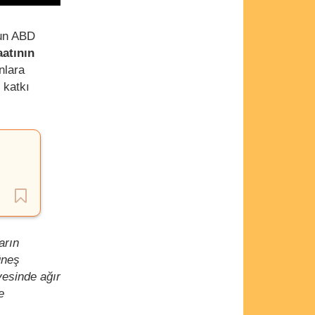
’un ABD
aatının
nlara
 katkı
arın
üneş
yesinde ağır
e