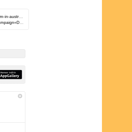
https://www.pv-magazine.com/2025/10/03/robots-speed-installation-of-500000-panels-at-solar-farm-in-australia/
https://interestingengineering.com/innovation/solar-construction-robot-lumi-australia-work?utm_campaign=DonanimHaber&utm_medium=referral&utm_source=DonanimHaber