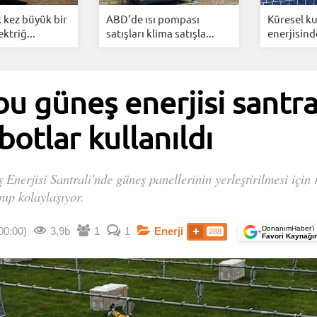
 kez büyük bir
ABD'de ısı pompası
Küresel k
ktriğ...
satışları klima satışla...
enerjisind
bu güneş enerjisi santra
otlar kullanıldı
nerjisi Santrali'nde güneş panellerinin yerleştirilmesi için r
nıp kolaylaşıyor.
DonanımHaber’i
00:00)
3,9b
1
1
Enerji
288
+
Favori Kaynağı