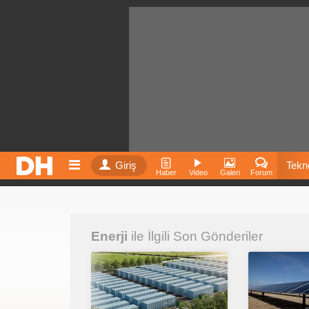
Giriş
Tekno
Haber
Video
Galeri
Forum
Film
Enerji
ile İlgili Son Gönderiler
Fiyatla
İnst