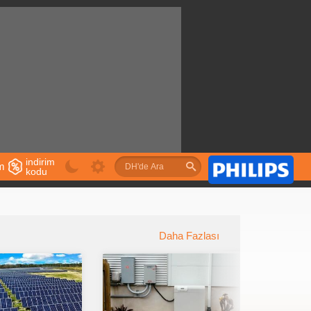
indirim
im
kodu
u
Daha Fazlası