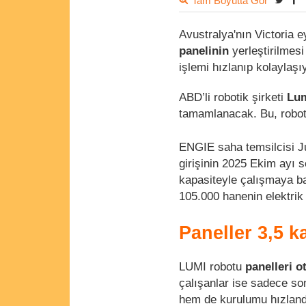
Tam Boyutta Gör
Avustralya'nın Victoria 
panelinin
yerleştirilmesi
işlemi hızlanıp kolaylaşı
ABD’li robotik şirketi
Lum
tamamlanacak. Bu, robot
ENGIE saha temsilcisi Ju
girişinin 2025 Ekim ayı 
kapasiteyle çalışmaya ba
105.000 hanenin elektrik 
Paneller 3,5 k
LUMI robotu
panelleri o
çalışanlar ise sadece so
hem de kurulumu hızlandır