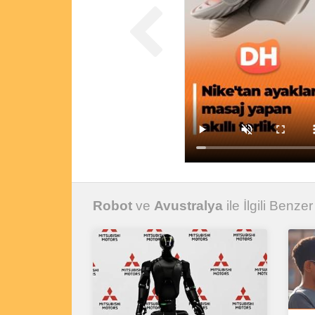
Robot
ve
Avustralya
ile İlgili Benzer