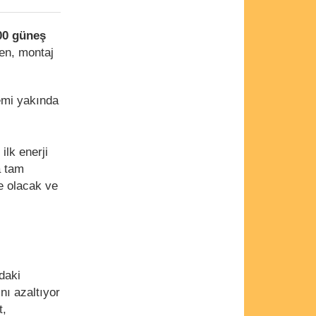
00 güneş
ken, montaj
lemi yakında
ilk enerji
a tam
 olacak ve
daki
nı azaltıyor
t,