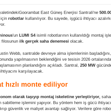
eyaletindekiGoorambat East Güneş Enerjisi Santrali'ne
500.0
 için
robotlar
kullanılıyor. Bu sayede, işgücü ihtiyacı azalır
yor.
inous
'un
LUMI S4
isimli robotlarının kullanıldığı montaj iş
 filosunun
ilk gerçek saha denemesi
olacak.
stin Webb, santralde devreye alma işlemlerinin başladığını, 
sonunda yapılmasının beklendiğini ve tesisin 2026 ortalarınd
şlamasının planlandığını açıkladı. Santral,
250 MW
gücünde
ihtiyacını karşılayacak.
at hızlı monte ediliyor
tonom olarak taşıyıp montaj iskeletine yerleştiriyor,
saha
n sabitleme işlemini yapıyor. Bu yöntem hem iş gücü ihtiyacı
ıp güvenlik ve maliyet avantajı sağlıyor. Verilere göre robo