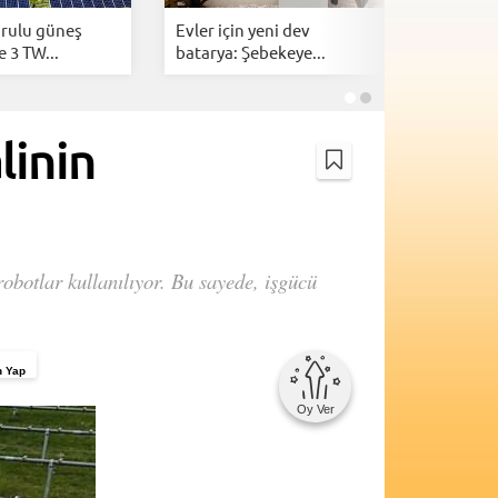
urulu güneş
Evler için yeni dev
Kendi k
e 3 TW...
batarya: Şebekeye...
yakalayan
linin
obotlar kullanılıyor. Bu sayede, işgücü
n Yap
Oy Ver