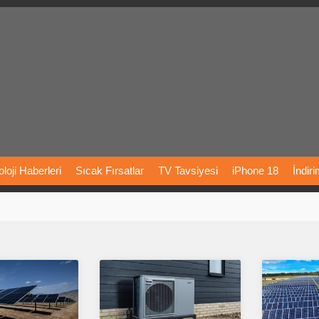
loji
Haberleri
Sıcak
Fırsatlar
TV
Tavsiyesi
iPhone
18
İndir
Önerileri
Türkiye
Araba
Fiyatları
Yapay
Zeka
Şarj
İstasyon
rı
Vizyondaki
Filmler
Bitcoin
Dizi
Önerileri
Telefon
Önerileri
agram
Dondurma
İnstagram
Çöktü
Mü