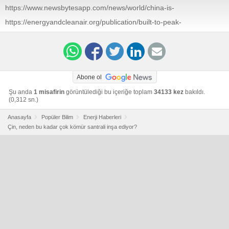
https://www.newsbytesapp.com/news/world/china-is-
commissioning-more-coal-power-plants-than-ever-
https://energyandcleanair.org/publication/built-to-peak-
before/story
coal-power-expansion-runs-out-of-room-in-china/
Abone ol
Şu anda
1 misafirin
görüntülediği bu içeriğe toplam
34133 kez
bakıldı.
(0,312 sn.)
Anasayfa
Popüler Bilim
Enerji Haberleri
Çin, neden bu kadar çok kömür santrali inşa ediyor?