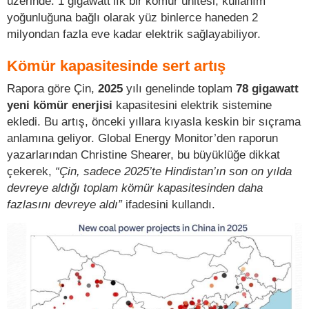
üzerinde. 1 gigawatt’lık bir kömür ünitesi, kullanım
yoğunluğuna bağlı olarak yüz binlerce haneden 2
milyondan fazla eve kadar elektrik sağlayabiliyor.
Kömür kapasitesinde sert artış
Rapora göre Çin,
2025
yılı genelinde toplam
78 gigawatt
yeni kömür enerjisi
kapasitesini elektrik sistemine
ekledi. Bu artış, önceki yıllara kıyasla keskin bir sıçrama
anlamına geliyor. Global Energy Monitor’den raporun
yazarlarından Christine Shearer, bu büyüklüğe dikkat
çekerek,
“Çin, sadece 2025’te Hindistan’ın son on yılda
devreye aldığı toplam kömür kapasitesinden daha
fazlasını devreye aldı”
ifadesini kullandı.