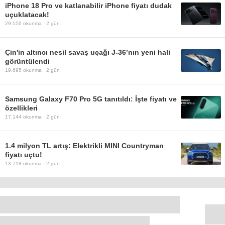
iPhone 18 Pro ve katlanabilir iPhone fiyatı dudak
uçuklatacak!
29.156
okunma ·
2 gün
Çin'in altıncı nesil savaş uçağı J-36’nın yeni hali
görüntülendi
19.695
okunma ·
2 gün
Samsung Galaxy F70 Pro 5G tanıtıldı: İşte fiyatı ve
özellikleri
17.144
okunma ·
2 gün
1.4 milyon TL artış: Elektrikli MINI Countryman
fiyatı uçtu!
13.718
okunma ·
2 gün