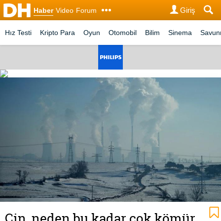
Giriş
Haber
Video
Forum
Hız Testi
Kripto Para
Oyun
Otomobil
Bilim
Sinema
Savu
Çin, neden bu kadar çok kömür