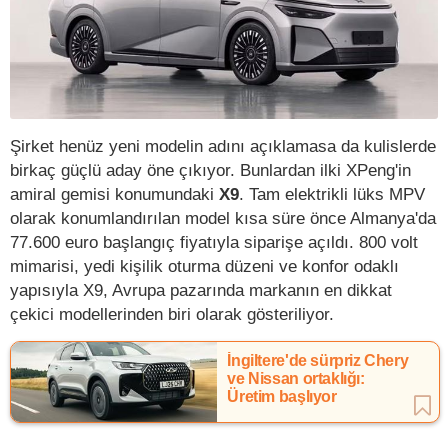
Şirket henüz yeni modelin adını açıklamasa da kulislerde
birkaç güçlü aday öne çıkıyor. Bunlardan ilki XPeng'in
amiral gemisi konumundaki
X9
. Tam elektrikli lüks MPV
olarak konumlandırılan model kısa süre önce Almanya'da
77.600 euro başlangıç fiyatıyla siparişe açıldı. 800 volt
mimarisi, yedi kişilik oturma düzeni ve konfor odaklı
yapısıyla X9, Avrupa pazarında markanın en dikkat
çekici modellerinden biri olarak gösteriliyor.
İngiltere'de sürpriz Chery
ve Nissan ortaklığı:
Üretim başlıyor