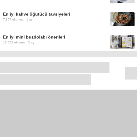
En iyi kahve öğütücü tavsiyeleri
7.857
okunma ·
1 ay
En iyi mini buzdolabı önerileri
10.052
okunma ·
2 ay