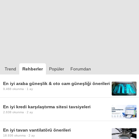
Trend
Rehberler
Popüler
Forumdan
En iyi araba güneşlik & oto cam güneşliği önerileri
9.468
okunma ·
1 ay
En iyi kredi karşılaştırma sitesi tavsiyeleri
2.638
okunma ·
2 ay
En iyi tavan vantilatörü önerileri
18.936
okunma ·
2 ay