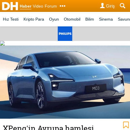
Giriş
Haber
Video
Forum
Hız Testi
Kripto Para
Oyun
Otomobil
Bilim
Sinema
Savu
XPeng'in Avrupa hamlesi