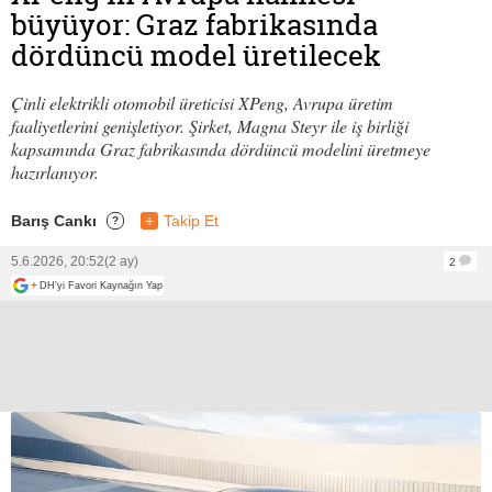
büyüyor: Graz fabrikasında
dördüncü model üretilecek
Çinli elektrikli otomobil üreticisi XPeng, Avrupa üretim
faaliyetlerini genişletiyor. Şirket, Magna Steyr ile iş birliği
kapsamında Graz fabrikasında dördüncü modelini üretmeye
hazırlanıyor.
Barış Cankı
+
Takip Et
?
5.6.2026, 20:52
(2 ay)
2
+
DH'yi Favori Kaynağın Yap