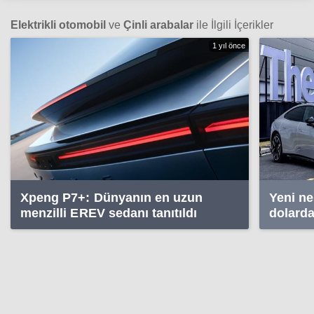
Elektrikli otomobil
ve
Çinli arabalar
ile İlgili İçerikler
1 yıl önce
Xpeng P7+: Dünyanın en uzun
Yeni ne
menzilli EREV sedanı tanıtıldı
dolarda
sunuld