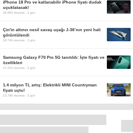
iPhone 18 Pro ve katlanabilir iPhone fiyatı dudak
uçuklatacak!
29.665
okunma ·
2 gün
Çin'in altıncı nesil savaş uçağı J-36’nın yeni hali
görüntülendi
19.746
okunma ·
2 gün
Samsung Galaxy F70 Pro 5G tanıtıldı: İşte fiyatı ve
özellikleri
17.233
okunma ·
2 gün
1.4 milyon TL artış: Elektrikli MINI Countryman
fiyatı uçtu!
13.790
okunma ·
2 gün