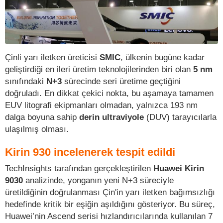
Çinli yarı iletken üreticisi
SMIC
, ülkenin bugüne kadar
geliştirdiği en ileri üretim teknolojilerinden biri olan
5 nm
sınıfındaki
N+3
sürecinde seri üretime geçtiğini
doğruladı. En dikkat çekici nokta, bu aşamaya tamamen
EUV litografi ekipmanları olmadan, yalnızca 193 nm
dalga boyuna sahip
derin ultraviyole
(DUV) tarayıcılarla
ulaşılmış olması.
Kirin 930 incelenerek tespit edildi
TechInsights tarafından gerçekleştirilen
Huawei Kirin
9030
analizinde, yonganın yeni N+3 süreciyle
üretildiğinin doğrulanması Çin'in yarı iletken bağımsızlığı
hedefinde kritik bir eşiğin aşıldığını gösteriyor. Bu süreç,
Huawei’nin Ascend serisi hızlandırıcılarında kullanılan 7