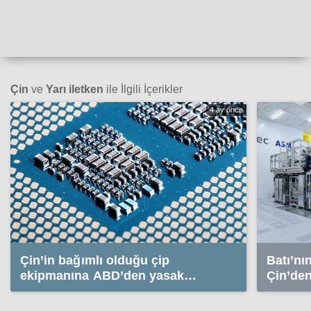
Çin
ve
Yarı iletken
ile İlgili İçerikler
4 ay önce
Çin’in bağımlı olduğu çip
Batı’nı
ekipmanına ABD’den yasak
Çin’den
geliyor