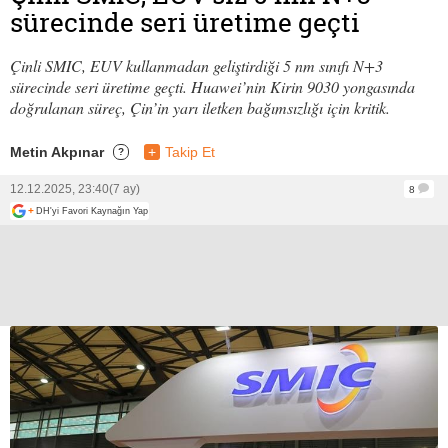
sürecinde seri üretime geçti
Çinli SMIC, EUV kullanmadan geliştirdiği 5 nm sınıfı N+3
sürecinde seri üretime geçti. Huawei’nin Kirin 9030 yongasında
doğrulanan süreç, Çin’in yarı iletken bağımsızlığı için kritik.
Metin Akpınar
+
Takip Et
?
12.12.2025, 23:40
(7 ay)
8
+
DH'yi Favori Kaynağın Yap