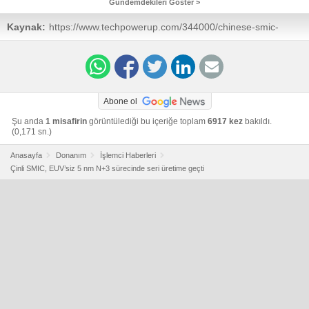
Gündemdekileri Göster >
Kaynak:
https://www.techpowerup.com/344000/chinese-smic-
achieves-5-nm-production-on-n-3-node-without-euv-tools
Abone ol
Şu anda
1 misafirin
görüntülediği bu içeriğe toplam
6917 kez
bakıldı.
(0,171 sn.)
Anasayfa
Donanım
İşlemci Haberleri
Çinli SMIC, EUV’siz 5 nm N+3 sürecinde seri üretime geçti