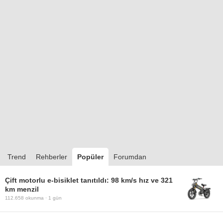
Trend
Rehberler
Popüler
Forumdan
Çift motorlu e-bisiklet tanıtıldı: 98 km/s hız ve 321
km menzil
112.658
okunma ·
1 gün