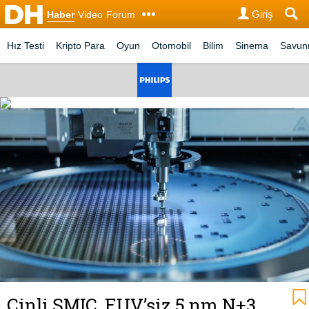
Giriş
Haber
Video
Forum
Hız Testi
Kripto Para
Oyun
Otomobil
Bilim
Sinema
Savu
Çinli SMIC, EUV’siz 5 nm N+3