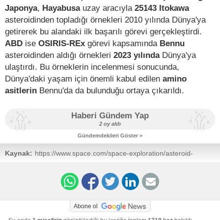
Japonya
,
Hayabusa
uzay aracıyla
25143 Itokawa
asteroidinden topladığı örnekleri 2010 yılında Dünya'ya
getirerek bu alandaki ilk başarılı görevi gerçekleştirdi.
ABD
ise
OSIRIS-REx
görevi kapsamında
Bennu
asteroidinden aldığı örnekleri
2023 yılında
Dünya'ya
ulaştırdı. Bu örneklerin incelenmesi sonucunda,
Dünya'daki yaşam için önemli kabul edilen
amino
asitlerin
Bennu'da da bulunduğu ortaya çıkarıldı.
Haberi Gündem Yap
2 oy aldı
Gündemdekileri Göster >
Kaynak:
https://www.space.com/space-exploration/asteroid-
comet-missions/china-releases-1st-photo-of-earths-
elusive-quasi-moon-kamooalewa
Abone ol