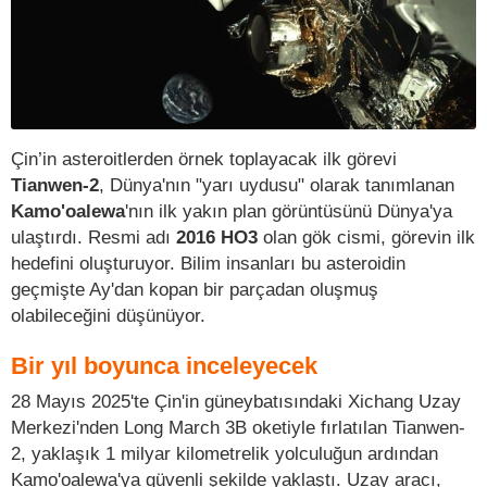
Çin’in asteroitlerden örnek toplayacak ilk görevi
Tianwen-2
, Dünya'nın "yarı uydusu" olarak tanımlanan
Kamo'oalewa
'nın ilk yakın plan görüntüsünü Dünya'ya
ulaştırdı. Resmi adı
2016 HO3
olan gök cismi, görevin ilk
hedefini oluşturuyor. Bilim insanları bu asteroidin
geçmişte Ay'dan kopan bir parçadan oluşmuş
olabileceğini düşünüyor.
Bir yıl boyunca inceleyecek
28 Mayıs 2025'te Çin'in güneybatısındaki Xichang Uzay
Merkezi'nden Long March 3B oketiyle fırlatılan Tianwen-
2, yaklaşık 1 milyar kilometrelik yolculuğun ardından
Kamo'oalewa'ya güvenli şekilde yaklaştı. Uzay aracı,