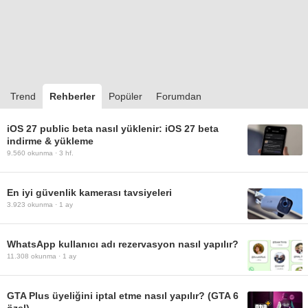
Trend
Rehberler
Popüler
Forumdan
iOS 27 public beta nasıl yüklenir: iOS 27 beta
indirme & yükleme
9.560
okunma ·
3 hf.
En iyi güvenlik kamerası tavsiyeleri
3.923
okunma ·
1 ay
WhatsApp kullanıcı adı rezervasyon nasıl yapılır?
11.308
okunma ·
1 ay
GTA Plus üyeliğini iptal etme nasıl yapılır? (GTA 6
özel)