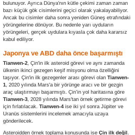
bulunuyor. Ayrıca Dünya'nın kütle çekimi zaman zaman
bazı küçük gök cisimlerini geçici olarak yakalayabiliyor.
Ancak bu cisimler daha sonra yeniden Güneş etrafındaki
yörüngelerine dönüyor. Bu nedenle yarı uyduların
yörüngeleri, gerçek uydulara kıyasla çok daha kararsız
kabul ediliyor.
Japonya ve ABD daha önce başarmıştı
Tianwen-2
, Çin'in ilk asteroid görevi ve aynı zamanda
ülkenin ikinci gezegen keşif misyonu olma özelliğini
taşıyor. Çin'in ilk gezegenler arası görevi olan
Tianwen-
1
, 2020 yılında Mars'a bir yörünge aracı ve bir gezgin
araç ulaştırmayı başarmıştı. Çin’in yol haritasına göre
Tianwen-3
, 2028 yılında Mars'tan örnek getirme görevi
için fırlatılacak.
Tianwen-4
ise iki yıl sonra Jüpiter ve
Uranüs sistemlerini incelemek amacıyla uzaya
gönderilecek.
Asteroidden örnek toplama konusunda ise
Çin ilk değil
.