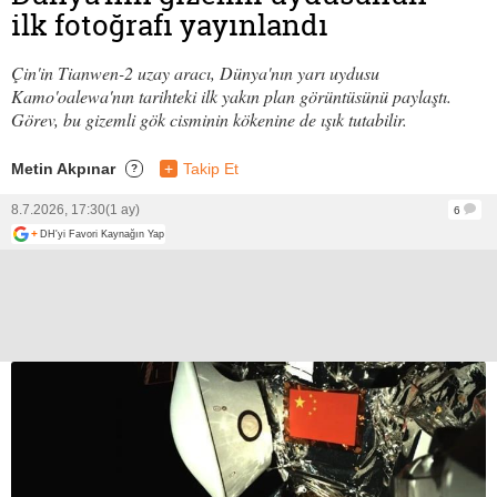
ilk fotoğrafı yayınlandı
Çin'in Tianwen-2 uzay aracı, Dünya'nın yarı uydusu
Kamo'oalewa'nın tarihteki ilk yakın plan görüntüsünü paylaştı.
Görev, bu gizemli gök cisminin kökenine de ışık tutabilir.
Metin Akpınar
+
Takip Et
?
8.7.2026, 17:30
(1 ay)
6
+
DH'yi Favori Kaynağın Yap