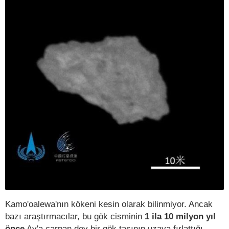
Kamo'oalewa'nın kökeni kesin olarak bilinmiyor. Ancak
bazı araştırmacılar, bu gök cisminin
1 ila 10 milyon yıl
önce
Ay'a çarpan dev bir gök taşının uzaya fırlattığı