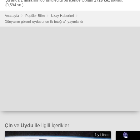
Şu anda
1 misafirin
görüntülediği bu içeriğe toplam
1718 kez
bakıldı.
(0,594 sn.)
Anasayfa
Popüler Bilim
Uzay Haberleri
Dünya’nın gizemli uydusunun ilk fotoğrafı yayınlandı
Çin
ve
Uydu
ile İlgili İçerikler
1 yıl önce