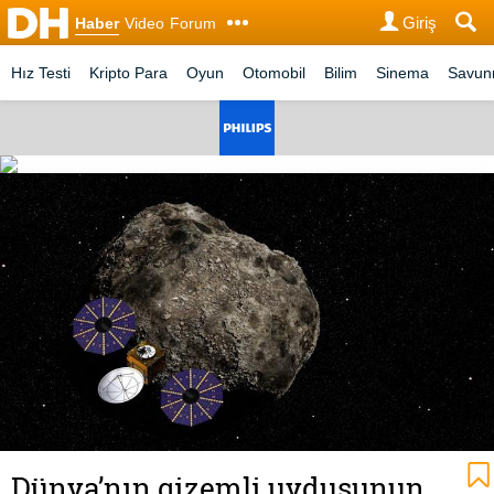
Giriş
Haber
Video
Forum
Hız Testi
Kripto Para
Oyun
Otomobil
Bilim
Sinema
Savu
Dünya’nın gizemli uydusunun