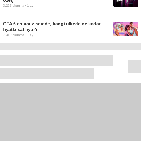
3.227
okunma ·
1 ay
GTA 6 en ucuz nerede, hangi ülkede ne kadar
fiyatla satılıyor?
7.310
okunma ·
1 ay