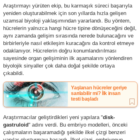
Araştırmayı yürüten ekip, bu karmaşık süreci başarıyla
yeniden oluşturabilmek için son yıllarda hızla gelişen
uzamsal biyoloji yaklaşımından yararlandı. Bu yöntem,
hücrelerin yalnızca hangi hücre tipine dönüşeceğini değil,
aynı zamanda gelişim sırasında nerede bulunacağını ve
birbirleriyle nasıl etkileşim kuracağını da kontrol etmeye
odaklanıyor. Hücrelerin doğru konumlandırılması
sayesinde organ gelişiminin ilk aşamalarını yönlendiren
biyolojik sinyaller çok daha doğal şekilde ortaya
çıkabildi.
Yaşlanan hücreler geriye
sarılabilir mi? İlk insan
testi başladı
Araştırmacılar geliştirdikleri yeni yapılara "
disk-
gastruloid
" adını verdi. Bu embriyo modelleri, önceki
çalışmaların başaramadığı şekilde ilkel çizgi benzeri
yapılar oluşturmayı başardı. İlkel çizgi, embriyonun