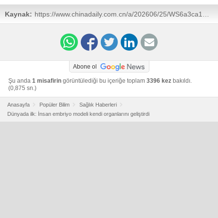
Kaynak:
https://www.chinadaily.com.cn/a/202606/25/WS6a3ca15ca310986e2b461dc7.html
Abone ol
Şu anda
1 misafirin
görüntülediği bu içeriğe toplam
3396 kez
bakıldı.
(0,875 sn.)
Anasayfa
Popüler Bilim
Sağlık Haberleri
Dünyada ilk: İnsan embriyo modeli kendi organlarını geliştirdi