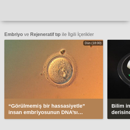
Embriyo
ve
Rejeneratif tıp
ile İlgili İçerikler
Dün (18:00)
“Görülmemiş bir hassasiyetle”
Bilim i
insan embriyosunun DNA’sı
derisin
düzenledi