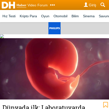
Giriş
Haber
Video
Forum
Hız Testi
Kripto Para
Oyun
Otomobil
Bilim
Sinema
Savu
Dünyada ilk: Laboratuvarda