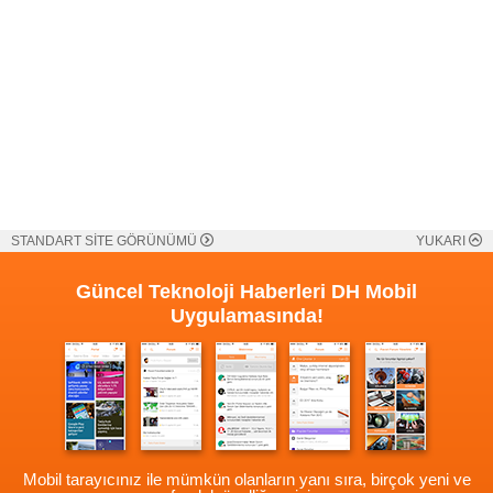
STANDART SİTE GÖRÜNÜMÜ
YUKARI
Güncel Teknoloji Haberleri
DH Mobil
Uygulamasında!
Mobil tarayıcınız ile mümkün olanların yanı sıra, birçok yeni ve