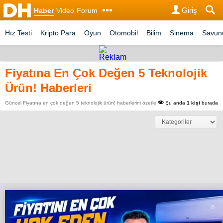
Giriş
Haber
Video
Forum
Hız Testi
Kripto Para
Oyun
Otomobil
Bilim
Sinema
Savu
Fiyatına En Çok Değen 5 Teknolojik
Ürün! Haberleri
Güncel Fiyatına en çok değen 5 teknolojik ürün! haberlerini özetle
Şu anda
1 kişi
burada