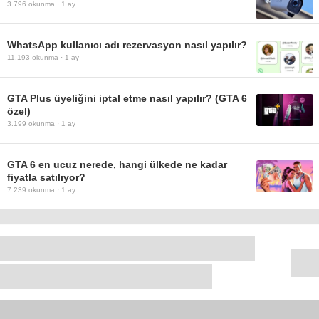
3.796
okunma ·
1 ay
WhatsApp kullanıcı adı rezervasyon nasıl yapılır?
11.193
okunma ·
1 ay
GTA Plus üyeliğini iptal etme nasıl yapılır? (GTA 6
özel)
3.199
okunma ·
1 ay
GTA 6 en ucuz nerede, hangi ülkede ne kadar
fiyatla satılıyor?
7.239
okunma ·
1 ay