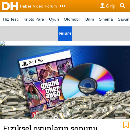
Giriş
Haber
Video
Forum
Hız Testi
Kripto Para
Oyun
Otomobil
Bilim
Sinema
Savu
Fiziksel oyunların sonunu