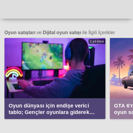
Oyun satışları
ve
Dijital oyun satışı
ile İlgili İçerikler
1 yıl önce
Oyun dünyası için endişe verici
GTA 6'n
tablo; Gençler oyunlara giderek
oyun sa
daha az para harcıyor