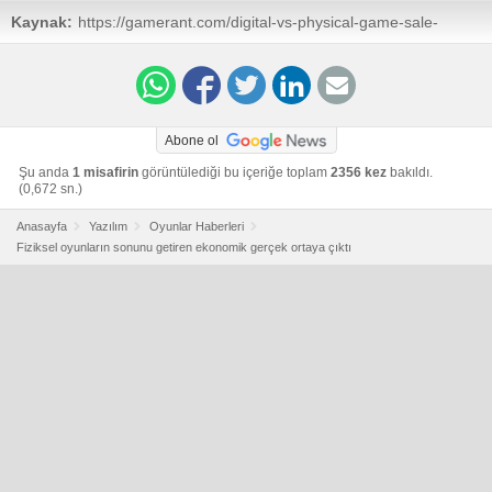
Kaynak:
https://gamerant.com/digital-vs-physical-game-sale-
profits/
Abone ol
Şu anda
1 misafirin
görüntülediği bu içeriğe toplam
2356 kez
bakıldı.
(0,672 sn.)
Anasayfa
Yazılım
Oyunlar Haberleri
Fiziksel oyunların sonunu getiren ekonomik gerçek ortaya çıktı