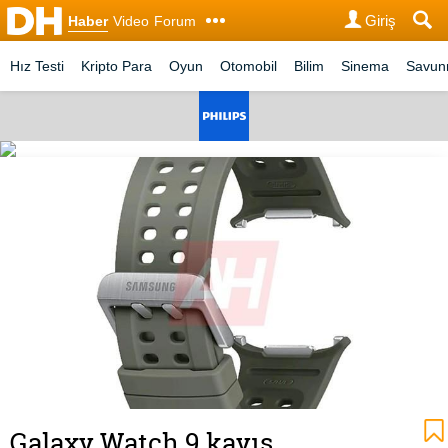
Giriş
Haber
Video
Forum
Hız Testi
Kripto Para
Oyun
Otomobil
Bilim
Sinema
Savu
Galaxy Watch 9 kayış