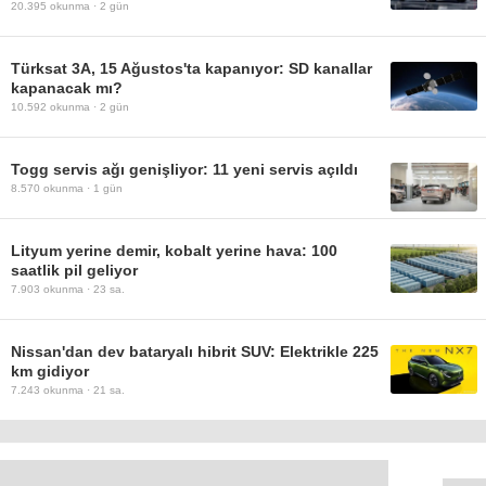
20.395
okunma ·
2 gün
Türksat 3A, 15 Ağustos'ta kapanıyor: SD kanallar
kapanacak mı?
10.592
okunma ·
2 gün
Togg servis ağı genişliyor: 11 yeni servis açıldı
8.570
okunma ·
1 gün
Lityum yerine demir, kobalt yerine hava: 100
saatlik pil geliyor
7.903
okunma ·
23 sa.
Nissan'dan dev bataryalı hibrit SUV: Elektrikle 225
km gidiyor
7.243
okunma ·
21 sa.