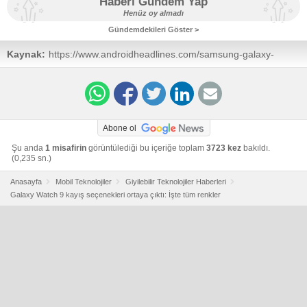
Haberi Gündem Yap
Henüz oy almadı
Gündemdekileri Göster >
Kaynak:
https://www.androidheadlines.com/samsung-galaxy-
watch-9-bands
Abone ol
Şu anda
1 misafirin
görüntülediği bu içeriğe toplam
3723 kez
bakıldı.
(0,235 sn.)
Anasayfa
Mobil Teknolojiler
Giyilebilir Teknolojiler Haberleri
Galaxy Watch 9 kayış seçenekleri ortaya çıktı: İşte tüm renkler