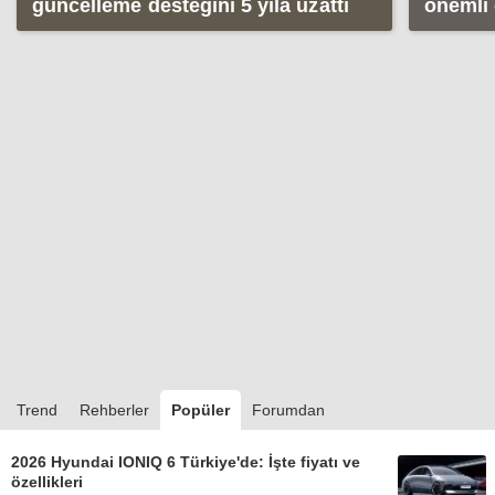
güncelleme desteğini 5 yıla uzattı
önemli ö
Kullanı
Trend
Rehberler
Popüler
Forumdan
2026 Hyundai IONIQ 6 Türkiye'de: İşte fiyatı ve
özellikleri