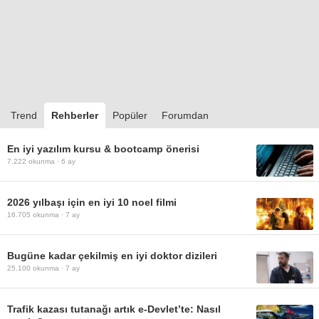
Trend
Rehberler
Popüler
Forumdan
En iyi yazılım kursu & bootcamp önerisi
7.222
okunma ·
6 ay
2026 yılbaşı için en iyi 10 noel filmi
16.705
okunma ·
7 ay
Bugüne kadar çekilmiş en iyi doktor dizileri
25.100
okunma ·
7 ay
Trafik kazası tutanağı artık e-Devlet’te: Nasıl