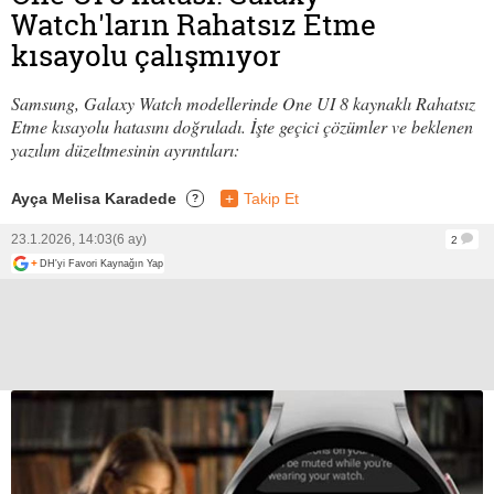
Watch'ların Rahatsız Etme
kısayolu çalışmıyor
Samsung, Galaxy Watch modellerinde One UI 8 kaynaklı Rahatsız
Etme kısayolu hatasını doğruladı. İşte geçici çözümler ve beklenen
yazılım düzeltmesinin ayrıntıları:
Ayça Melisa Karadede
+
Takip Et
?
23.1.2026, 14:03
(6 ay)
2
+
DH'yi Favori Kaynağın Yap