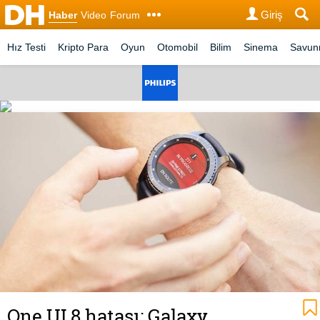
Giriş
Haber
Video
Forum
Hız Testi
Kripto Para
Oyun
Otomobil
Bilim
Sinema
Savu
One UI 8 hatası: Galaxy