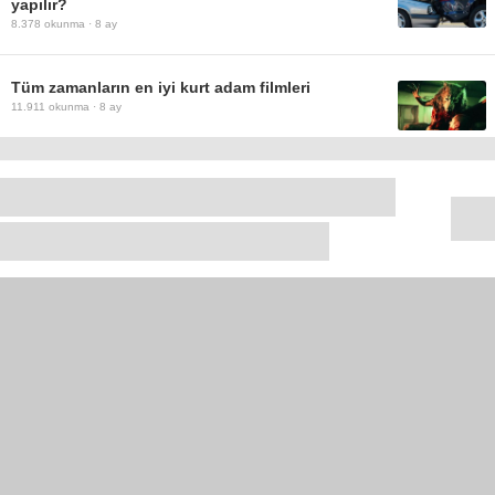
yapılır?
8.378
okunma ·
8 ay
Tüm zamanların en iyi kurt adam filmleri
11.911
okunma ·
8 ay