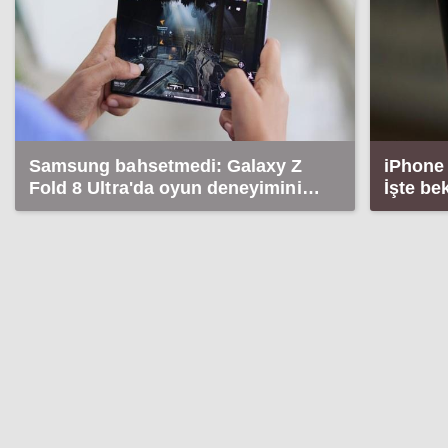
Samsung bahsetmedi: Galaxy Z
iPhone 
Fold 8 Ultra'da oyun deneyimini
İşte be
etkileyecek detay!