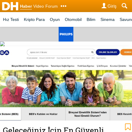
Giriş
Haber
Video
Forum
Hız Testi
Kripto Para
Oyun
Otomobil
Bilim
Sinema
Savu
Geleceğiniz İçin En Güvenli