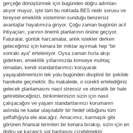
gerçeğe dönüştürmek için bugünden doğru adımları
atıyor muyuz, işte tam bu noktada BES nedir sorusu ve
bireysel emeklilik sisteminin sunduğu benzersiz
avantajlar hayatımıza giriyor. Çoğu zaman bugünün acil
ihtiyaçları, yarının önemli planlarının önüne geçiyor.
Faturalar, günlük harcamalar, anlık istekler derken
geleceğimiz için kenara bir miktar ayırmak hep “bir
sonraki aya” erteleniyor. Oysa zaman hızla akıp
giderken, emeklilik yıllarımızda kimseye muhtaç
olmadan, kendi standartlarımızı koruyarak
yaşayabilmemizin tek yolu bugünden disiplinli bir şekilde
harekete geçmektir. Bu makalede, o sürekli ertelediğiniz
gelecek planlamasını nasıl stressiz ve otomatik bir hale
getirebileceğinizi, birikimlerinizin sizin için nasıl
çalışacağını ve yaşam standartlarınızı korumanın
aslında ne kadar ulaşılabilir bir hedef olduğunu tüm
şeffaflığıyla ele alacağız. Amacımız, karmaşık gibi
görünen finansal terimleri bir kenara bırakıp, sizin için en
doğru ve kazançlı yol haritasını çizebilmektir.