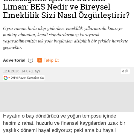
Liman: BES Nedir ve Bireysel
Emeklilik Sizi Nasıl Özgürleştirir?
Oysa zaman hızla akıp giderken, emeklilik yıllarımızda kimseye
muhtaç olmadan, kendi standartlarımızı koruyarak
yaşayabilmemizin tek yolu bugünden disiplinli bir şekilde harekete
geçmektir.
Advertorial
+
Takip Et
?
12.6.2026, 14:07
(1 ay)
0
+
DH'yi Favori Kaynağın Yap
Hayatın o baş döndürücü ve yoğun temposu içinde
hepimiz rahat, huzurlu ve finansal kaygılardan uzak bir
yaşlılık dönemi hayal ediyoruz; peki ama bu hayali