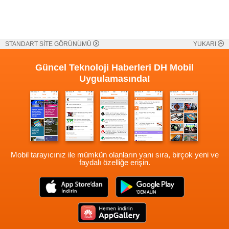
STANDART SİTE GÖRÜNÜMÜ
YUKARI
Güncel Teknoloji Haberleri
DH Mobil
Uygulamasında!
Mobil tarayıcınız ile mümkün olanların yanı sıra, birçok yeni ve
faydalı özelliğe erişin.