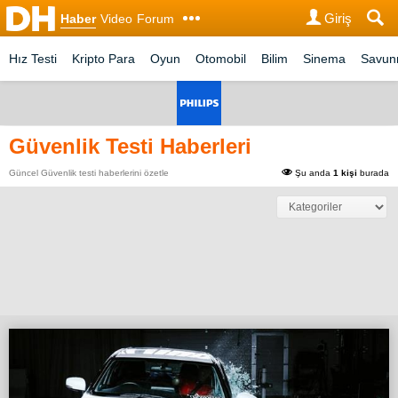
Giriş
Haber
Video
Forum
Hız Testi
Kripto Para
Oyun
Otomobil
Bilim
Sinema
Savu
Güvenlik Testi Haberleri
Güncel Güvenlik testi haberlerini özetle
Şu anda
1 kişi
burada