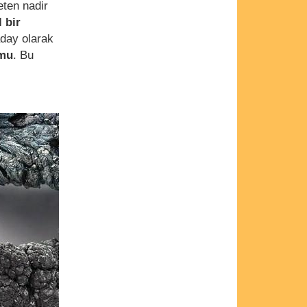
eten nadir
l bir
aday olarak
umu
. Bu