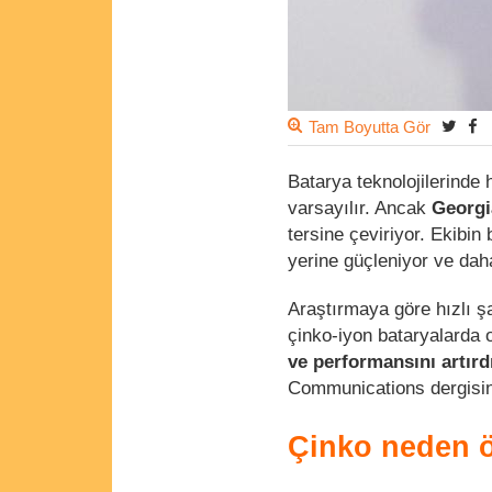
Tam Boyutta Gör
Batarya teknolojilerinde 
varsayılır. Ancak
Georgi
tersine çeviriyor. Ekibin
yerine güçleniyor ve dah
Araştırmaya göre hızlı ş
çinko-iyon bataryalarda o
ve performansını artırd
Communications dergisin
Çinko neden 