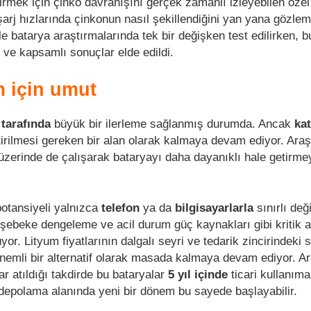
irmek için çinko davranışını gerçek zamanlı izleyebilen özel
ı şarj hızlarında çinkonun nasıl şekillendiğini yan yana gözle
le batarya araştırmalarında tek bir değişken test edilirken, 
 ve kapsamlı sonuçlar elde edildi.
m için umut
 tarafında
büyük bir ilerleme sağlanmış durumda. Ancak
ka
tirilmesi gereken bir alan olarak kalmaya devam ediyor. Araş
 üzerinde de çalışarak bataryayı daha dayanıklı hale getirme
potansiyeli yalnızca
telefon
ya da
bilgisayarlarla
sınırlı de
 şebeke dengeleme ve acil durum güç kaynakları gibi kritik a
yor. Lityum fiyatlarının dalgalı seyri ve tedarik zincirindeki 
nemli bir alternatif olarak masada kalmaya devam ediyor. A
r atıldığı takdirde bu bataryalar
5 yıl içinde
ticari kullanıma
ji depolama alanında yeni bir dönem bu sayede başlayabilir.