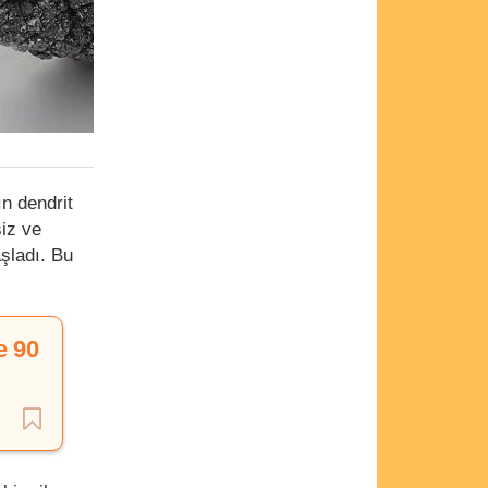
n dendrit
siz ve
aşladı. Bu
e 90