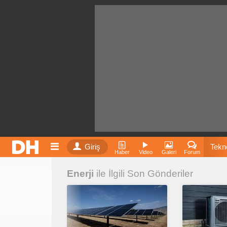
Giriş
Tekno
Haber
Video
Galeri
Forum
Enerji
ile İlgili Son Gönderiler
Film
Fiyatla
İnst