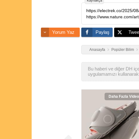
Kaynakça
https://electrek.co/2025/08
https://www.nature.com/ar
Yorum Yaz
Paylaş
Twee
Anasayfa
Popüler Bilim
Bu haberi ve diğer DH içer
uygulamamızı kullanarak 
Daha Fazla Video