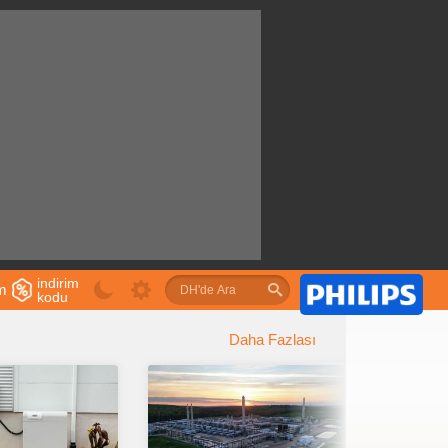
indirim
im
kodu
u
Daha Fazlası