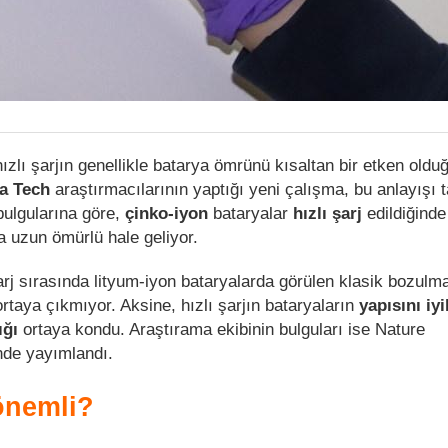
hızlı şarjın genellikle batarya ömrünü kısaltan bir etken oldu
a Tech
araştırmacılarının yaptığı yeni çalışma, bu anlayış
 bulgularına göre,
çinko-iyon
bataryalar
hızlı şarj
edildiğind
a uzun ömürlü hale geliyor.
arj sırasında lityum-iyon bataryalarda görülen klasik bozulma
rtaya çıkmıyor. Aksine, hızlı şarjın bataryaların
yapısını iyi
ığı
ortaya kondu. Araştırama ekibinin bulguları ise Nature
de yayımlandı.
önemli?