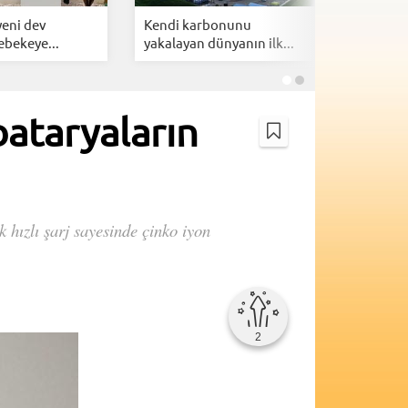
 yeni dev
Kendi karbonunu
Türkiye 
ebekeye...
yakalayan dünyanın ilk...
kesmiyor: 
bataryaların
k hızlı şarj sayesinde çinko iyon
2