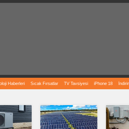
loji
Haberleri
Sıcak
Fırsatlar
TV
Tavsiyesi
iPhone
18
İndir
Önerileri
Türkiye
Araba
Fiyatları
Yapay
Zeka
Şarj
İstasyon
rı
Vizyondaki
Filmler
Bitcoin
Dizi
Önerileri
Telefon
Önerileri
agram
Dondurma
İnstagram
Çöktü
Mü