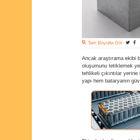
Tam Boyutta Gör
Ancak araştırama ekibi b
oluşumunu tetiklemek yer
tehlikeli çıkıntılar yerin
yapı hem bataryanın güve