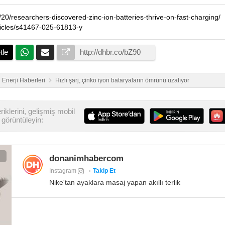
/20/researchers-discovered-zinc-ion-batteries-thrive-on-fast-charging/
ticles/s41467-025-61813-y
tle
Enerji Haberleri
Hızlı şarj, çinko iyon bataryaların ömrünü uzatıyor
iklerini, gelişmiş mobil
görüntüleyin:
donanimhabercom
Instagram
Takip Et
Nike'tan ayaklara masaj yapan akıllı terlik