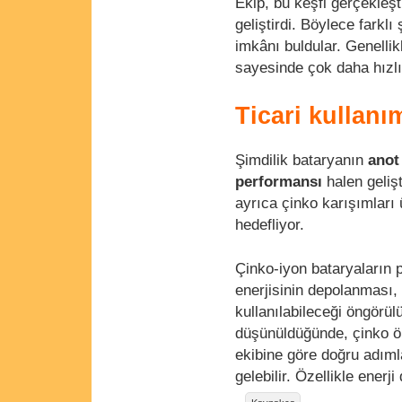
Ekip, bu keşfi gerçekleşt
geliştirdi. Böylece farkl
imkânı buldular. Genellik
sayesinde çok daha hızlı
Ticari kullanı
Şimdilik bataryanın
anot
performansı
halen geliş
ayrıca çinko karışımları
hedefliyor.
Çinko-iyon bataryaların 
enerjisinin depolanması,
kullanılabileceği öngörülü
düşünüldüğünde, çinko ö
ekibine göre doğru adımla
gelebilir. Özellikle ener