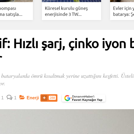
 pompası
Küresel kurulu güneş
Evler için
ma satışla...
enerjisinde 3 TW...
batarya: Ş
: Hızlı şarj, çinko iyon 
r
 bataryalarda ömrü kısaltmak yerine uzattığını keşfetti. Üsteli
or.
DonanımHaber’i
1
1
Enerji
288
+
Favori Kaynağın Yap