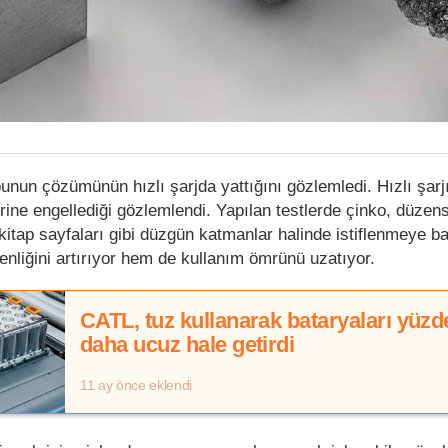
unun çözümünün hızlı şarjda yattığını gözlemledi. Hızlı şarjı
ine engellediği gözlemlendi. Yapılan testlerde çinko, düzen
e kitap sayfaları gibi düzgün katmanlar halinde istiflenmeye b
nliğini artırıyor hem de kullanım ömrünü uzatıyor.
CATL, tuz kullanarak bataryaları yüzd
daha ucuz hale getirdi
11 ay önce eklendi