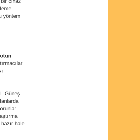
 bir cihaz
mleme
bu yöntem
totun
tırmacılar
yi
ğil. Güneş
lanlarda
sorunlar
raştırma
 hazır hale