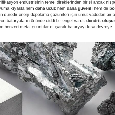
rifikasyon endüstrisinin temel direklerinden birisi ancak nisp
ityuma kıyasla hem
daha ucuz
hem
daha güvenli
hem de
bo
n süredir enerji depolama çözümleri için umut vadeden bir 
yon bataryaların önünde ciddi bir engel vardı:
dendrit oluş
ğne benzeri metal çıkıntılar oluşarak bataryayı kısa devreye