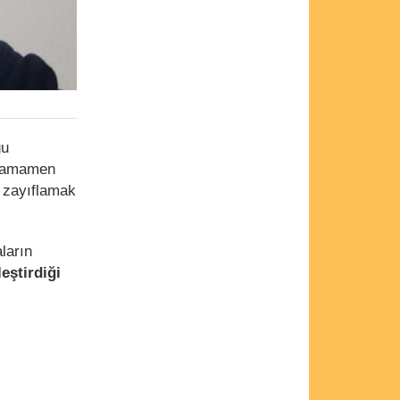
ğu
ı tamamen
e zayıflamak
ların
leştirdiği