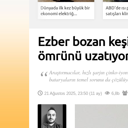
ş Enerji
Dünyada ilk kez büyük bir
ABD'de ısı
ımıyla...
ekonomi elektriğ...
satışları kli
Ezber bozan keşif
ömrünü uzatıyo
Araştırmacılar, hızlı şarjın çinko-iyon
bataryaların temel sorunu da çözülüy
21 Ağustos 2025, 23:50
(11 ay)
6,8b