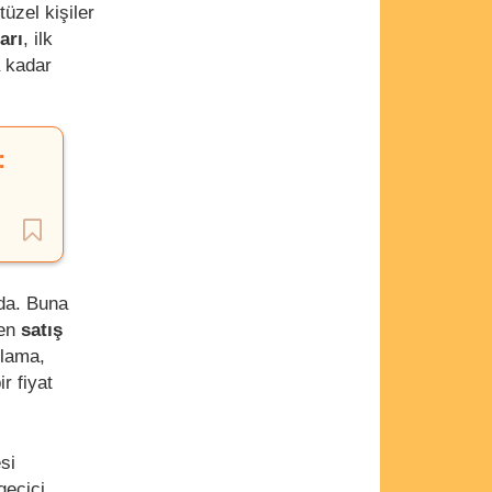
tüzel kişiler
arı
, ilk
a kadar
:
nda. Buna
len
satış
ulama,
r fiyat
si
geçici