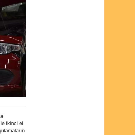
ra
ile ikinci el
gulamaların