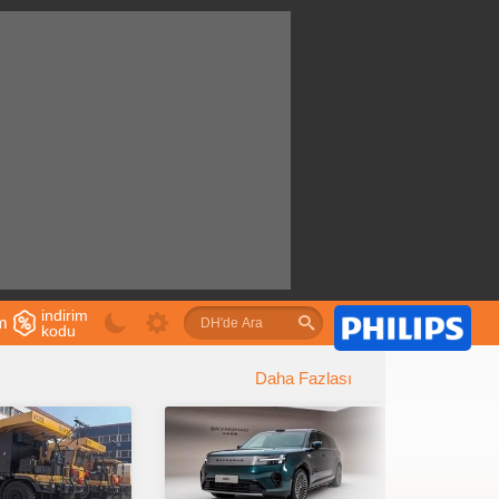
indirim
im
kodu
u
Daha Fazlası