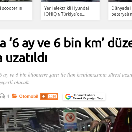
i scooter’ın
Yeni elektrikli Hyundai
Dünyada i
IONIQ 6 Türkiye'de...
bataryalı 
da ‘6 ay ve 6 bin km’ dü
uzatıldı
ay ve 6 bin kilometre şartı ile ilan kısıtlamasının süresi uzatı
çerli olacak.
DonanımHaber’i
4
Otomobil
1816
+
Favori Kaynağın Yap