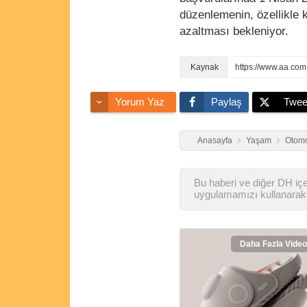
düzenlemenin, özellikle k
azaltması bekleniyor.
Yorum Yaz
Paylaş
Twee
Anasayfa
Yaşam
Otomo
Bu haberi ve diğer DH içer
uygulamamızı kullanarak 
Daha Fazla Video