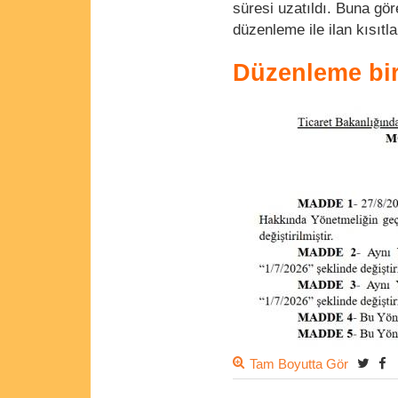
süresi uzatıldı. Buna gö
düzenleme ile ilan kısıt
Düzenleme bir
Tam Boyutta Gör