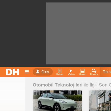
Giriş
Tekno
Haber
Video
Galeri
Forum
Otomobil Teknolojileri
ile İlgili Son
Film
Fiyatla
İnst