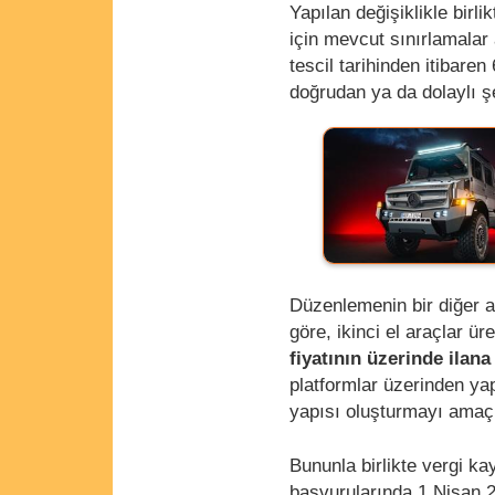
Yapılan değişiklikle birli
için mevcut sınırlamala
tescil tarihinden itibare
doğrudan ya da dolaylı 
Düzenlemenin bir diğer ay
göre, ikinci el araçlar ür
fiyatının üzerinde ila
platformlar üzerinden yap
yapısı oluşturmayı amaçl
Bununla birlikte vergi k
başvurularında 1 Nisan 