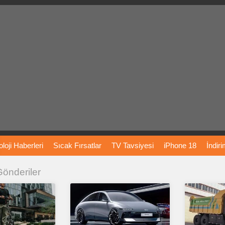
loji
Haberleri
Sıcak
Fırsatlar
TV
Tavsiyesi
iPhone
18
İndir
 Gönderiler
Önerileri
Türkiye
Araba
Fiyatları
Yapay
Zeka
Şarj
İstasyon
rı
Vizyondaki
Filmler
Bitcoin
Dizi
Önerileri
Telefon
Önerileri
agram
Dondurma
İnstagram
Çöktü
Mü