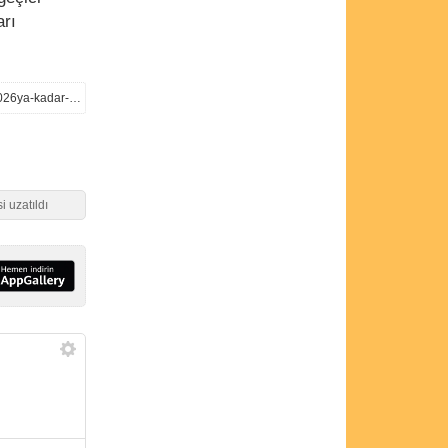
arı
https://www.aa.com.tr/tr/ekonomi/ikinci-el-araclarda-6-ay-ve-6-bin-kilometre-duzenlemesi-1-temmuz-2026ya-kadar-uzatildi/3782199
i uzatıldı