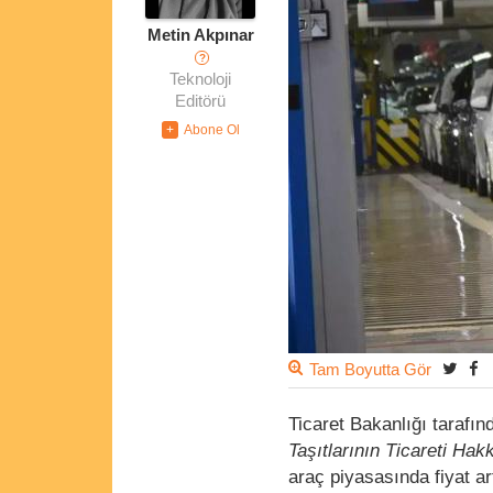
Metin Akpınar
?
Teknoloji
Editörü
Tam Boyutta Gör
Ticaret Bakanlığı taraf
Taşıtlarının Ticareti Ha
araç piyasasında fiyat a