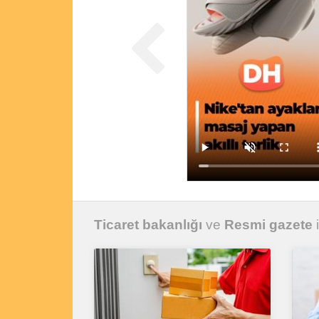
Ticaret bakanlığı
ve
Resmi gazete
i