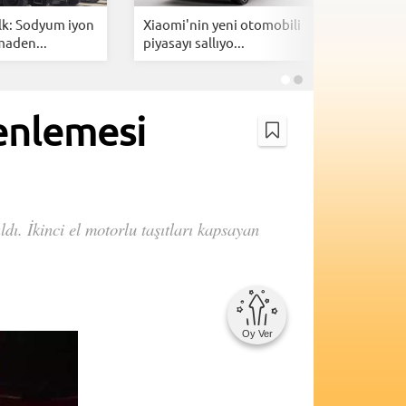
lk: Sodyum iyon
Xiaomi'nin yeni otomobili
Togg içi
maden...
piyasayı sallıyo...
özel 1 mi
zenlemesi
ldı. İkinci el motorlu taşıtları kapsayan
Oy Ver