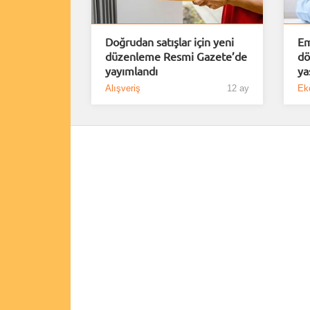
Doğrudan satışlar için yeni
Em
düzenleme Resmi Gazete’de
dö
yayımlandı
ya
Alışveriş
12 ay
Ek