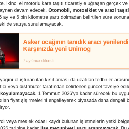
kte, ikinci el motorlu kara taşıtı ticaretiyle uğraşan gerçek ve 
r aynen devam edecek.
Otomobil, motosiklet ve arazi taşıtl
n 6 ay ve 6 bin kilometre şartı dolmadan belirtilen süre sonun
şekilde satışa sunulamayacak.
Asker ocağının tanıdık aracı yenilendi
Karşınızda yeni Unimog
7 ay önce eklendi
ağını oluşturan ilan kısıtlaması da uzatılan tedbirler arası
etici veya distribütör tarafından belirlenen güncel tavsiye edi
na koyulamayacak
. 1 Temmuz 2026’ya kadar sürecek bu uyg
ılan fiyat şişirmelerini engelleyerek piyasada daha dengeli bi
ıyor.
aydı veya meslek odası kaydı bulunan işletmelerin yetki belge
2026 tarihine kadar
lise mezuniyeti şartı aranmayacak
. Bu 