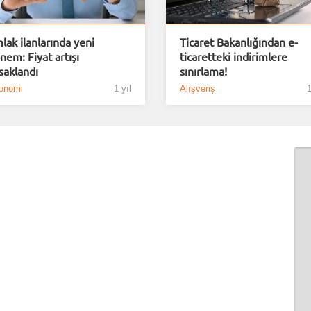
lak ilanlarında yeni
Ticaret Bakanlığından e-
nem: Fiyat artışı
ticaretteki indirimlere
saklandı
sınırlama!
onomi
1 yıl
Alışveriş
1