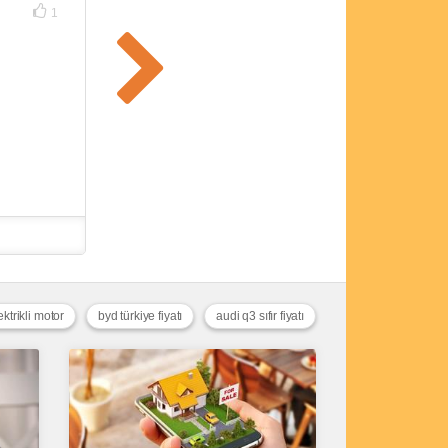
1
ktrikli motor
byd türkiye fiyatı
audi q3 sıfır fiyatı