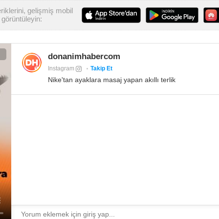
iklerini, gelişmiş mobil
görüntüleyin:
donanimhabercom
Instagram
Takip Et
Nike'tan ayaklara masaj yapan akıllı terlik