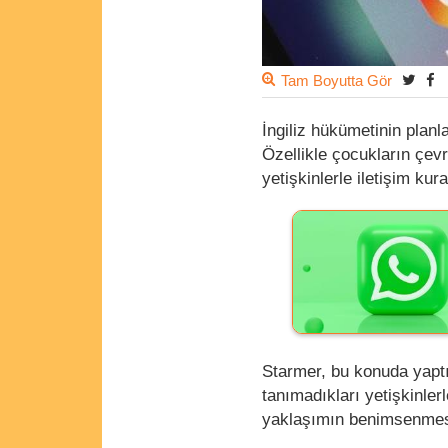
Tam Boyutta Gör
İngiliz hükümetinin planl
Özellikle çocukların çevr
yetişkinlerle iletişim ku
Starmer, bu konuda yaptı
tanımadıkları yetişkinler
yaklaşımın benimsenmesi 