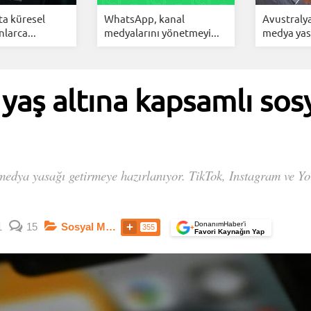
a küresel
WhatsApp, kanal
Avustralya
larca...
medyalarını yönetmeyi...
medya yasa
 yaş altına kapsamlı so
al medya yasağı getirmeye hazırlanıyor. TikTok, Instagram ve
DonanımHaber’i
1
15
Sosyal Medya
355
+
Favori Kaynağın Yap