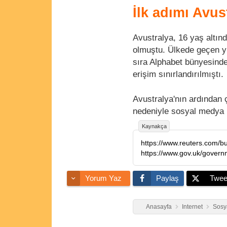
İlk adımı Avust
Avustralya, 16 yaş altın
olmuştu. Ülkede geçen y
sıra Alphabet bünyesinde
erişim sınırlandırılmıştı.
Avustralya'nın ardından ç
nedeniyle sosyal medya k
Kaynakça
Yorum Yaz
Paylaş
Twee
Anasayfa
Internet
Sosy