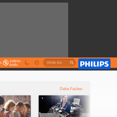
indirim
im
kodu
u
Daha Fazlası