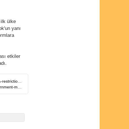
ilk ülke
ok'un yanı
ormlara
sı etkiler
adı.
https://www.reuters.com/business/media-telecom/britain-expected-set-out-under-16s-social-media-restrictions-2026-06-14/
https://www.gov.uk/government/news/social-media-to-be-banned-for-under-16s-in-landmark-government-move-to-givekids-their-childhood-back