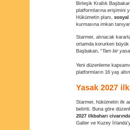
Birleşik Krallık Başbaka
platformlarına erişimini 
Hükümetin planı,
sosyal
kurmasına imkan tanıya
Starmer, alınacak kararla
ortamda korurken büyük te
Başbakan, “
Tam bir yasa
Yeni düzenleme kapsam
platformların 16 yaş altın
Yasak 2027 ilk
Starmer, hükümetin ilk ad
belirtti. Buna göre düzen
2027 ilkbaharı civarınd
Galler ve Kuzey İrlanda’yı