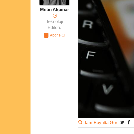
Metin Akpınar
?
Teknoloji
Editörü
Tam Boyutta Gör