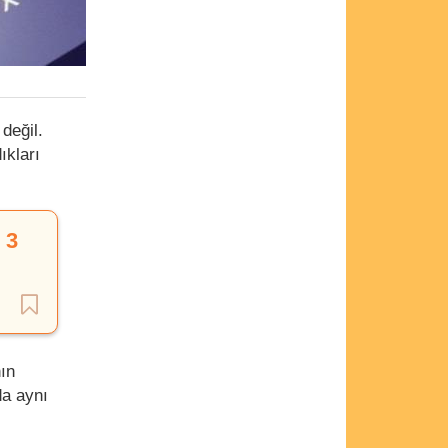
değil.
ıkları
 3
ın
da aynı