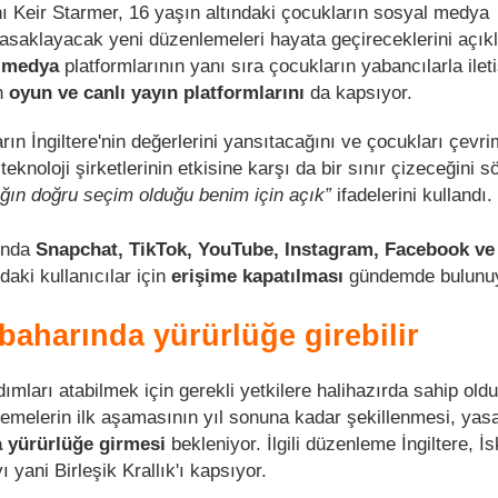
nı Keir Starmer, 16 yaşın altındaki çocukların sosyal medya
yasaklayacak yeni düzenlemeleri hayata geçireceklerini açıkl
 medya
platformlarının yanı sıra çocukların yabancılarla ilet
n
oyun ve canlı yayın platformlarını
da kapsıyor.
rın İngiltere'nin değerlerini yansıtacağını ve çocukları çevri
knoloji şirketlerinin etkisine karşı da bir sınır çizeceğini sö
ğın doğru seçim olduğu benim için açık”
ifadelerini kullandı.
ında
Snapchat, TikTok, YouTube, Instagram, Facebook ve
daki kullanıcılar için
erişime kapatılması
gündemde bulunuy
baharında yürürlüğe girebilir
ımları atabilmek için gerekli yetkilere halihazırda sahip old
lemelerin ilk aşamasının yıl sonuna kadar şekillenmesi, yasa
a yürürlüğe girmesi
bekleniyor. İlgili düzenleme İngiltere, İ
 yani Birleşik Krallık'ı kapsıyor.