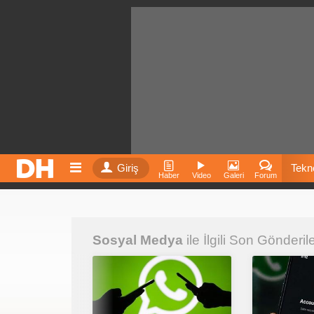
Giriş
Tekno
Haber
Video
Galeri
Forum
Film
Sosyal Medya
ile İlgili Son Gönderil
Fiyatla
İnst