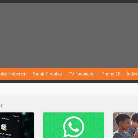
loji
Haberleri
Sıcak
Fırsatlar
TV
Tavsiyesi
iPhone
18
İndir
Önerileri
Türkiye
Araba
Fiyatları
Yapay
Zeka
Şarj
İstasyon
er
rı
Vizyondaki
Filmler
Bitcoin
Dizi
Önerileri
Telefon
Önerileri
agram
Dondurma
İnstagram
Çöktü
Mü