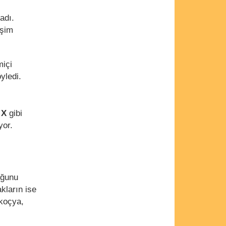
adı.
işim
miçi
yledi.
 X
gibi
or.
uğunu
kların ise
skoçya,