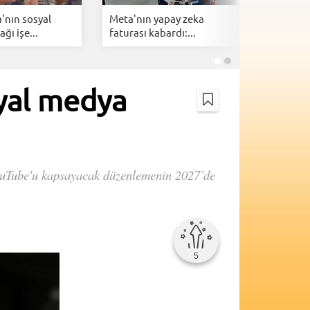
'nın sosyal
Meta'nın yapay zeka
X Money i
ğı işe...
faturası kabardı:...
dönemi b
syal medya
 YouTube'u kapsayacak düzenlemenin 2027’de
5