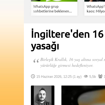
 sosyal
WhatsApp grup
WhatsApp't
klayan...
sohbetlerine beklenen...
kaos: Milyon
İngiltere'den 16
yasağı
Birleşik Krallık, 16 yaş altına sosy
yürürlüğe girmesi hedefleniyor.
15 Haziran 2026, 12:25
(1 ay)
5,5b