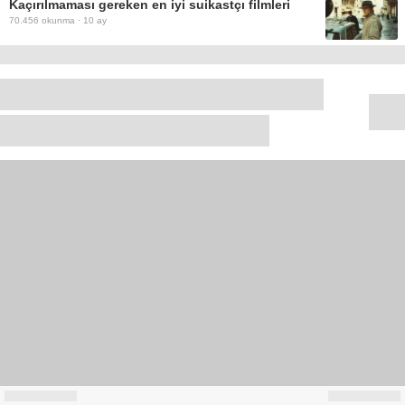
Kaçırılmaması gereken en iyi suikastçı filmleri
70.456
okunma ·
10 ay