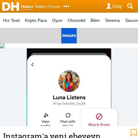
Giriş
Haber
Video
Forum
Hız Testi
Kripto Para
Oyun
Otomobil
Bilim
Sinema
Savu
Instagram'a yeni ebeveyn