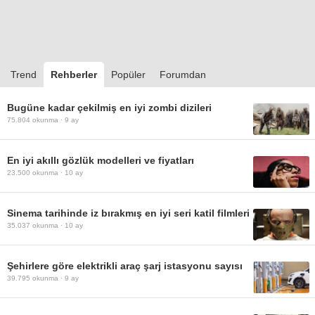
Trend
Rehberler
Popüler
Forumdan
Bugüne kadar çekilmiş en iyi zombi dizileri
75.804
okunma ·
9 ay
En iyi akıllı gözlük modelleri ve fiyatları
23.500
okunma ·
10 ay
Sinema tarihinde iz bırakmış en iyi seri katil filmleri
35.037
okunma ·
10 ay
Şehirlere göre elektrikli araç şarj istasyonu sayısı
39.795
okunma ·
9 ay