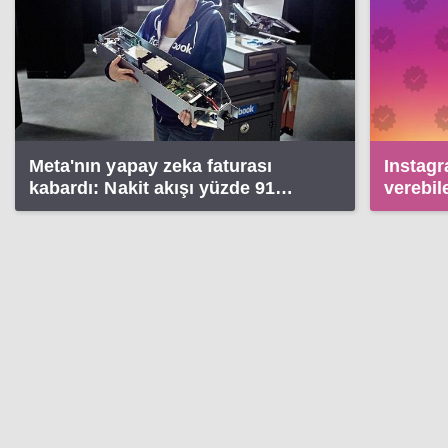
Meta'nın yapay zeka faturası
Instagr
kabardı: Nakit akışı yüzde 91
verebil
düştü
haber 