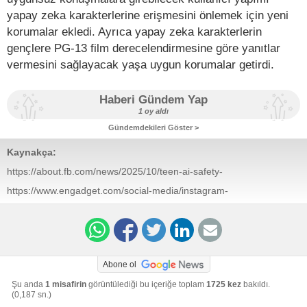
yapay zeka karakterlerine erişmesini önlemek için yeni
korumalar ekledi. Ayrıca yapay zeka karakterlerin
gençlere PG-13 film derecelendirmesine göre yanıtlar
vermesini sağlayacak yaşa uygun korumalar getirdi.
Haberi Gündem Yap
1 oy aldı
Gündemdekileri Göster >
Kaynakça:
https://about.fb.com/news/2025/10/teen-ai-safety-
approach/
https://www.engadget.com/social-media/instagram-
makes-teen-accounts-more-restrictive-120000653.html
Abone ol
Şu anda
1 misafirin
görüntülediği bu içeriğe toplam
1725 kez
bakıldı.
(0,187 sn.)