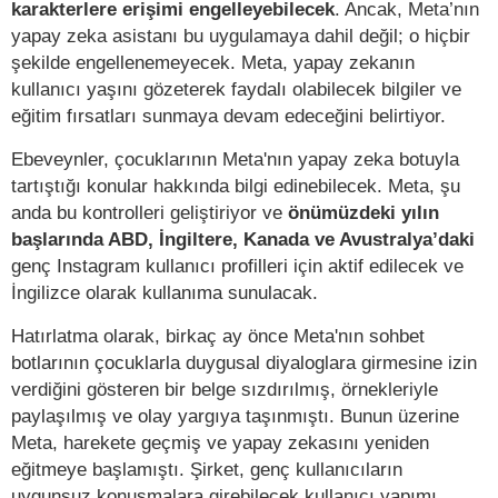
karakterlere erişimi engelleyebilecek
. Ancak, Meta’nın
yapay zeka asistanı bu uygulamaya dahil değil; o hiçbir
şekilde engellenemeyecek. Meta, yapay zekanın
kullanıcı yaşını gözeterek faydalı olabilecek bilgiler ve
eğitim fırsatları sunmaya devam edeceğini belirtiyor.
Ebeveynler, çocuklarının Meta'nın yapay zeka botuyla
tartıştığı konular hakkında bilgi edinebilecek. Meta, şu
anda bu kontrolleri geliştiriyor ve
önümüzdeki yılın
başlarında ABD, İngiltere, Kanada ve Avustralya’daki
genç Instagram kullanıcı profilleri için aktif edilecek ve
İngilizce olarak kullanıma sunulacak.
Hatırlatma olarak, birkaç ay önce Meta'nın sohbet
botlarının çocuklarla duygusal diyaloglara girmesine izin
verdiğini gösteren bir belge sızdırılmış, örnekleriyle
paylaşılmış ve olay yargıya taşınmıştı. Bunun üzerine
Meta, harekete geçmiş ve yapay zekasını yeniden
eğitmeye başlamıştı. Şirket, genç kullanıcıların
uygunsuz konuşmalara girebilecek kullanıcı yapımı