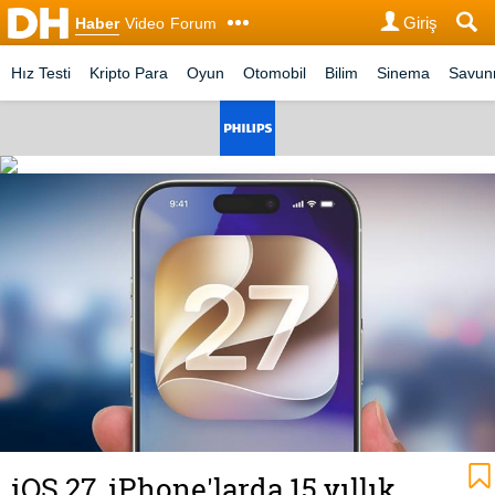
Giriş
Haber
Video
Forum
Hız Testi
Kripto Para
Oyun
Otomobil
Bilim
Sinema
Savu
iOS 27, iPhone'larda 15 yıllık