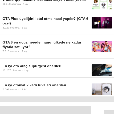
11.308
okunma ·
1 ay
GTA Plus üyeliğini iptal etme nasıl yapılır? (GTA 6
özel)
3.227
okunma ·
1 ay
GTA 6 en ucuz nerede, hangi ülkede ne kadar
fiyatla satılıyor?
7.310
okunma ·
1 ay
En iyi oto araç süpürgesi önerileri
12.267
okunma ·
1 ay
En iyi otomatik kedi tuvaleti önerileri
5.591
okunma ·
3 hf.