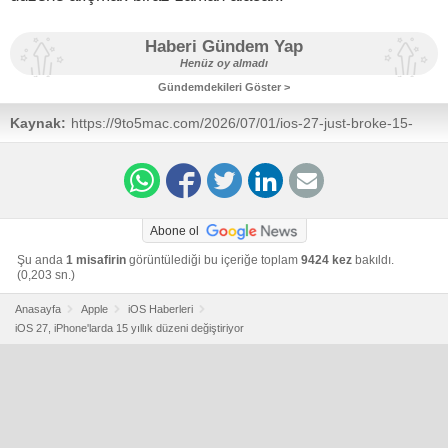
Haberi Gündem Yap
Henüz oy almadı
Gündemdekileri Göster >
Kaynak:
https://9to5mac.com/2026/07/01/ios-27-just-broke-15-
years-of-muscle-memory-on-iphone-and-ipad/
Abone ol
Şu anda
1 misafirin
görüntülediği bu içeriğe toplam
9424 kez
bakıldı.
(0,203 sn.)
Anasayfa
Apple
iOS Haberleri
iOS 27, iPhone'larda 15 yıllık düzeni değiştiriyor