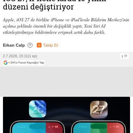
düzeni değiştiriyor
Apple, iOS 27 ile birlikte iPhone ve iPad'lerde Bildirim Merkezi'nin
açılma şeklinde önemli bir değişiklik yaptı. Yeni Siri AI
etkinleştirilmişse bildirimlere erişmek artık daha farklı.
Erkan Calp
+
Takip Et
?
2.7.2026, 15:11
(1 ay)
1
+
DH'yi Favori Kaynağın Yap