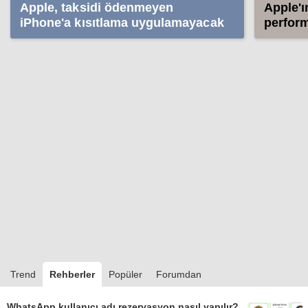
Apple, taksidi ödenmeyen
Apple'ı
iPhone'a kısıtlama uygulamayacak
perform
Trend
Rehberler
Popüler
Forumdan
WhatsApp kullanıcı adı rezervasyon nasıl yapılır?