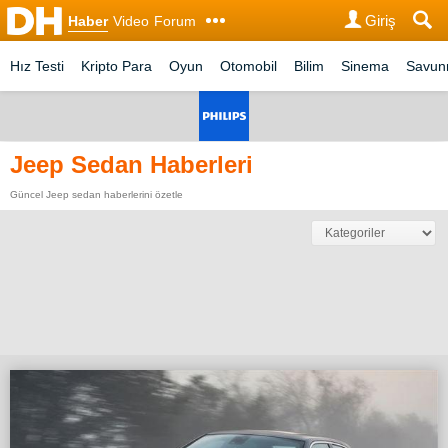
Giriş
Haber
Video
Forum
Hız Testi
Kripto Para
Oyun
Otomobil
Bilim
Sinema
Savu
Jeep Sedan Haberleri
Güncel Jeep sedan haberlerini özetle