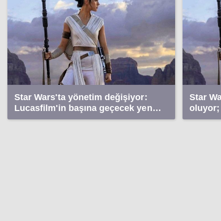
Star Wars'ta yönetim değişiyor:
Star Wa
Lucasfilm'in başına geçecek yeni
oluyor;
isim belli oldu
kapıda