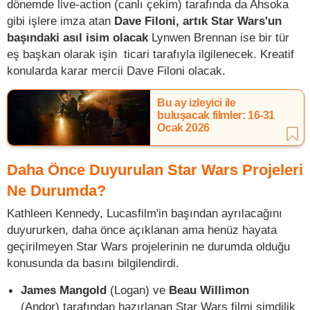
dönemde live-action (canlı çekim) tarafında da Ahsoka
gibi işlere imza atan
Dave Filoni, artık Star Wars'un
başındaki asıl isim olacak
Lynwen Brennan ise bir tür
eş başkan olarak işin ticari tarafıyla ilgilenecek. Kreatif
konularda karar mercii Dave Filoni olacak.
Bu ay izleyici ile
buluşacak filmler: 16-31
Ocak 2026
Daha Önce Duyurulan Star Wars Projeleri
Ne Durumda?
Kathleen Kennedy, Lucasfilm'in başından ayrılacağını
duyururken, daha önce açıklanan ama henüz hayata
geçirilmeyen Star Wars projelerinin ne durumda olduğu
konusunda da basını bilgilendirdi.
James Mangold
(Logan) ve
Beau Willimon
(Andor) tarafından hazırlanan Star Wars filmi şimdilik