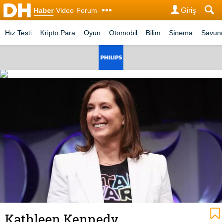
Giriş
Haber
Video
Forum
Hız Testi
Kripto Para
Oyun
Otomobil
Bilim
Sinema
Savu
Kathleen Kennedy,