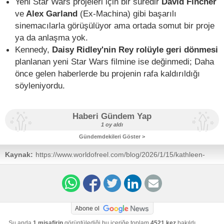
Yeni Star Wars projeleri için bir süredir
David Fincher
ve
Alex Garland
(Ex-Machina) gibi başarılı
sinemacılarla görüşülüyor ama ortada somut bir proje
ya da anlaşma yok.
Kennedy,
Daisy Ridley'nin Rey rolüyle geri dönmesi
planlanan yeni Star Wars filmine ise değinmedi; Daha
önce gelen haberlerde bu projenin rafa kaldırıldığı
söyleniyordu.
Haberi Gündem Yap
1 oy aldı
Gündemdekileri Göster >
Kaynak:
https://www.worldofreel.com/blog/2026/1/15/kathleen-
kennedy-reveals-the-fate-of-star-wars-films-from-fincher-
mangold-waititi-glover-and-kinberg
Abone ol
Şu anda
1 misafirin
görüntülediği bu içeriğe toplam
4521 kez
bakıldı.