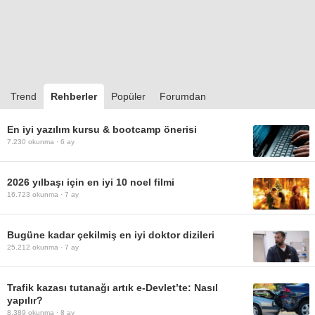
Trend
Rehberler
Popüler
Forumdan
En iyi yazılım kursu & bootcamp önerisi
7.230
okunma ·
6 ay
2026 yılbaşı için en iyi 10 noel filmi
16.723
okunma ·
7 ay
Bugüne kadar çekilmiş en iyi doktor dizileri
25.212
okunma ·
7 ay
Trafik kazası tutanağı artık e-Devlet’te: Nasıl
yapılır?
8.389
okunma ·
8 ay