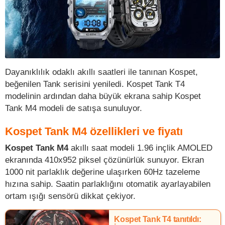
Dayanıklılık odaklı akıllı saatleri ile tanınan Kospet,
beğenilen Tank serisini yeniledi. Kospet Tank T4
modelinin ardından daha büyük ekrana sahip Kospet
Tank M4 modeli de satışa sunuluyor.
Kospet Tank M4 özellikleri ve fiyatı
Kospet Tank M4
akıllı saat modeli 1.96 inçlik AMOLED
ekranında 410x952 piksel çözünürlük sunuyor. Ekran
1000 nit parlaklık değerine ulaşırken 60Hz tazeleme
hızına sahip. Saatin parlaklığını otomatik ayarlayabilen
ortam ışığı sensörü dikkat çekiyor.
Kospet Tank T4 tanıtıldı: