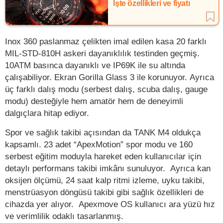
İşte özellikleri ve fiyatı
Inox 360 paslanmaz çelikten imal edilen kasa 20 farklı
MIL-STD-810H askeri dayanıklılık testinden geçmiş.
10ATM basınca dayanıklı ve IP69K ile su altında
çalışabiliyor. Ekran Gorilla Glass 3 ile korunuyor. Ayrıca
üç farklı dalış modu (serbest dalış, scuba dalış, gauge
modu) desteğiyle hem amatör hem de deneyimli
dalgıçlara hitap ediyor.
Spor ve sağlık takibi açısından da TANK M4 oldukça
kapsamlı. 23 adet “ApexMotion” spor modu ve 160
serbest eğitim moduyla hareket eden kullanıcılar için
detaylı performans takibi imkânı sunuluyor. Ayrıca kan
oksijen ölçümü, 24 saat kalp ritmi izleme, uyku takibi,
menstrüasyon döngüsü takibi gibi sağlık özellikleri de
cihazda yer alıyor. Apexmove OS kullanıcı ara yüzü hız
ve verimlilik odaklı tasarlanmış.