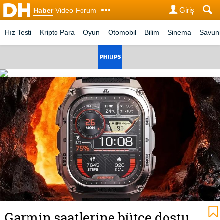
Giriş
Haber
Video
Forum
Hız Testi
Kripto Para
Oyun
Otomobil
Bilim
Sinema
Savu
Garmin saatlerine bütçe dostu