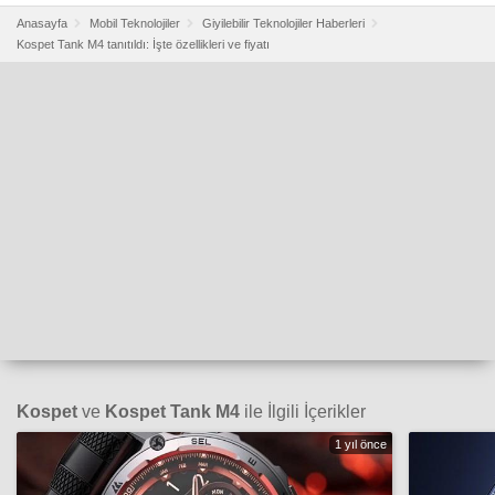
Anasayfa
Mobil Teknolojiler
Giyilebilir Teknolojiler Haberleri
Kospet Tank M4 tanıtıldı: İşte özellikleri ve fiyatı
Kospet
ve
Kospet Tank M4
ile İlgili İçerikler
1 yıl önce