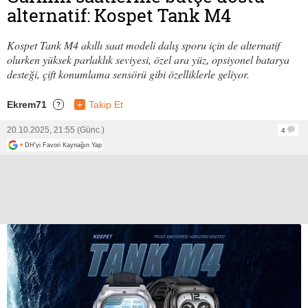
alternatif: Kospet Tank M4
Kospet Tank M4 akıllı saat modeli dalış sporu için de alternatif
olurken yüksek parlaklık seviyesi, özel ara yüz, opsiyonel batarya
desteği, çift konumlama sensörü gibi özelliklerle geliyor.
Ekrem71
+
Takip Et
?
20.10.2025, 21:55 (Günc.)
4
+
DH'yi Favori Kaynağın Yap