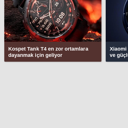
Kospet Tank T4 en zor ortamlara
Xiaomi 
dayanmak için geliyor
ve güçlü