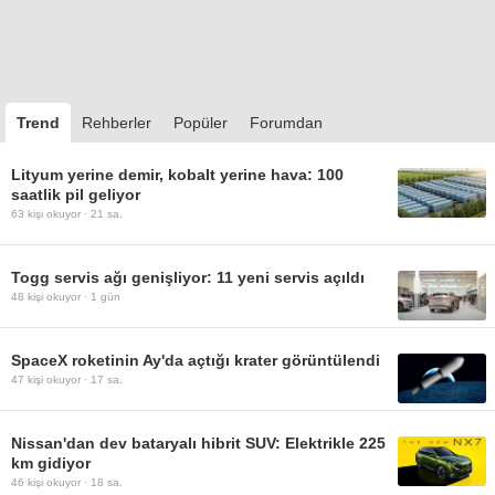
Trend
Rehberler
Popüler
Forumdan
Lityum yerine demir, kobalt yerine hava: 100
saatlik pil geliyor
63
kişi okuyor ·
21 sa.
Togg servis ağı genişliyor: 11 yeni servis açıldı
48
kişi okuyor ·
1 gün
SpaceX roketinin Ay'da açtığı krater görüntülendi
47
kişi okuyor ·
17 sa.
Nissan'dan dev bataryalı hibrit SUV: Elektrikle 225
km gidiyor
46
kişi okuyor ·
18 sa.