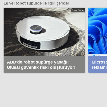
Lg
ve
Robot süpürge
ile İlgili İçerikler
1 ay önce
ABD'de robot süpürge yasağı:
Microso
Ulusal güvenlik riski oluşturuyor!
reklaml