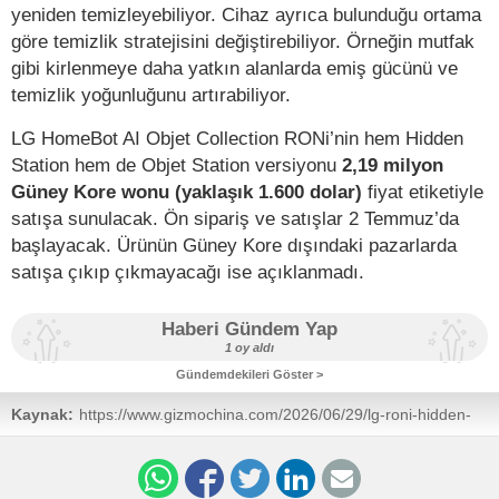
yeniden temizleyebiliyor. Cihaz ayrıca bulunduğu ortama
göre temizlik stratejisini değiştirebiliyor. Örneğin mutfak
gibi kirlenmeye daha yatkın alanlarda emiş gücünü ve
temizlik yoğunluğunu artırabiliyor.
LG HomeBot AI Objet Collection RONi’nin hem Hidden
Station hem de Objet Station versiyonu
2,19 milyon
Güney Kore wonu (yaklaşık 1.600 dolar)
fiyat etiketiyle
satışa sunulacak. Ön sipariş ve satışlar 2 Temmuz’da
başlayacak. Ürünün Güney Kore dışındaki pazarlarda
satışa çıkıp çıkmayacağı ise açıklanmadı.
Haberi Gündem Yap
1 oy aldı
Gündemdekileri Göster >
Kaynak:
https://www.gizmochina.com/2026/06/29/lg-roni-hidden-
station-dual-100c-steam-launch/