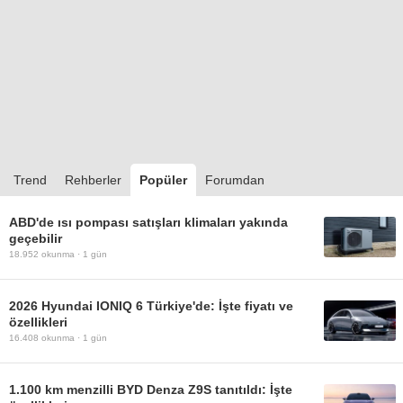
Trend
Rehberler
Popüler
Forumdan
ABD'de ısı pompası satışları klimaları yakında
geçebilir
18.952
okunma ·
1 gün
2026 Hyundai IONIQ 6 Türkiye'de: İşte fiyatı ve
özellikleri
16.408
okunma ·
1 gün
1.100 km menzilli BYD Denza Z9S tanıtıldı: İşte