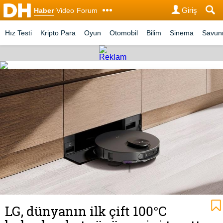
Giriş
Haber
Video
Forum
Hız Testi
Kripto Para
Oyun
Otomobil
Bilim
Sinema
Savu
LG, dünyanın ilk çift 100°C