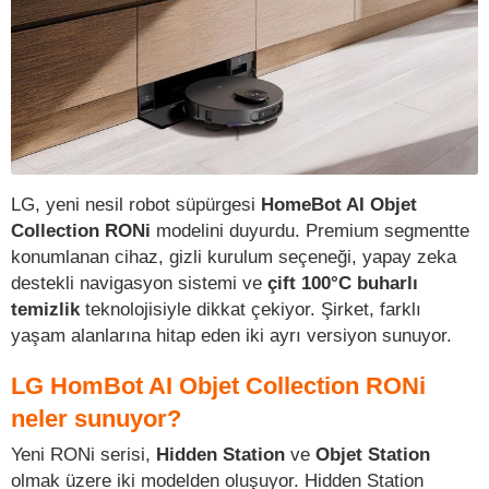
LG, yeni nesil robot süpürgesi
HomeBot AI Objet
Collection RONi
modelini duyurdu. Premium segmentte
konumlanan cihaz, gizli kurulum seçeneği, yapay zeka
destekli navigasyon sistemi ve
çift 100°C buharlı
temizlik
teknolojisiyle dikkat çekiyor. Şirket, farklı
yaşam alanlarına hitap eden iki ayrı versiyon sunuyor.
LG HomBot AI Objet Collection RONi
neler sunuyor?
Yeni RONi serisi,
Hidden Station
ve
Objet Station
olmak üzere iki modelden oluşuyor. Hidden Station