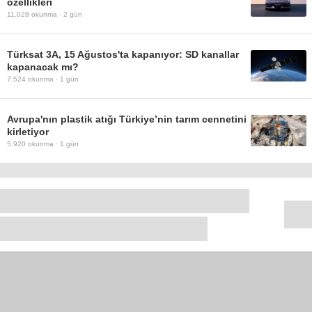
özellikleri
11.028
okunma ·
2 gün
Türksat 3A, 15 Ağustos'ta kapanıyor: SD kanallar
kapanacak mı?
7.524
okunma ·
1 gün
Avrupa'nın plastik atığı Türkiye’nin tarım cennetini
kirletiyor
5.920
okunma ·
1 gün