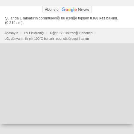
Abone ol
Şu anda
1 misafirin
görüntülediği bu içeriğe toplam
8368 kez
bakıldı.
(0,219 sn.)
Anasayfa
Ev Elektroniği
Diğer Ev Elektroniği Haberleri
LG, dünyanın ilk çift 100°C buharlı robot süpürgesini tanıttı