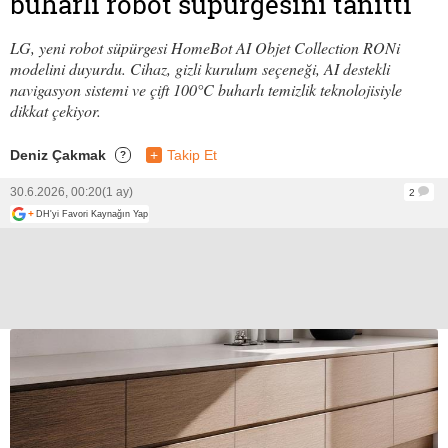
buharlı robot süpürgesini tanıttı
LG, yeni robot süpürgesi HomeBot AI Objet Collection RONi
modelini duyurdu. Cihaz, gizli kurulum seçeneği, AI destekli
navigasyon sistemi ve çift 100°C buharlı temizlik teknolojisiyle
dikkat çekiyor.
Deniz Çakmak
+
Takip Et
?
30.6.2026, 00:20
(1 ay)
2
+
DH'yi Favori Kaynağın Yap