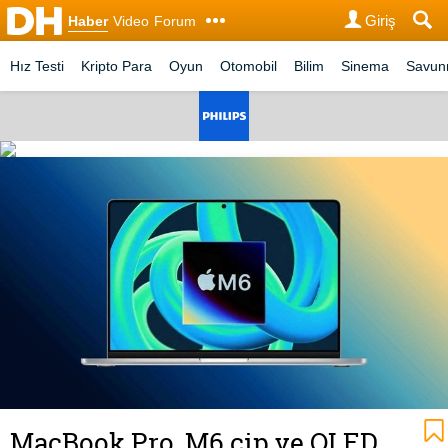
Giriş
Haber
Video
Forum
Hız Testi
Kripto Para
Oyun
Otomobil
Bilim
Sinema
Savu
MacBook Pro, M6 çip ve OLED