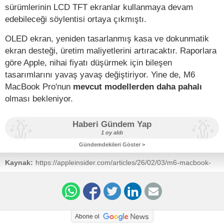
sürümlerinin LCD TFT ekranlar kullanmaya devam
edebileceği söylentisi ortaya çıkmıştı.
OLED ekran, yeniden tasarlanmış kasa ve dokunmatik
ekran desteği, üretim maliyetlerini artıracaktır. Raporlara
göre Apple, nihai fiyatı düşürmek için bileşen
tasarımlarını yavaş yavaş değiştiriyor. Yine de, M6
MacBook Pro'nun
mevcut modellerden daha pahalı
olması bekleniyor.
Haberi Gündem Yap
1 oy aldı
Gündemdekileri Göster >
Kaynak:
https://appleinsider.com/articles/26/02/03/m6-macbook-
pro-oled-screen-m6-chip-close-to-mass-production
Abone ol