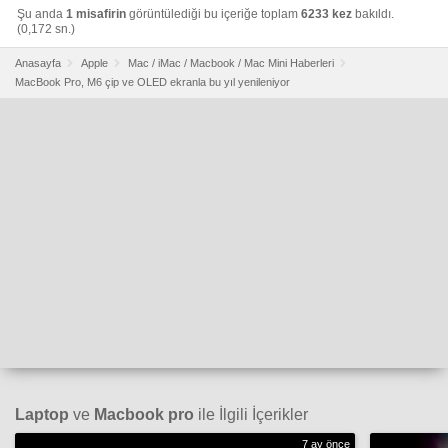
Şu anda
1 misafirin
görüntülediği bu içeriğe toplam
6233 kez
bakıldı.
(0,172 sn.)
Anasayfa
Apple
Mac / iMac / Macbook / Mac Mini Haberleri
MacBook Pro, M6 çip ve OLED ekranla bu yıl yenileniyor
Laptop
ve
Macbook pro
ile İlgili İçerikler
7 ay önce