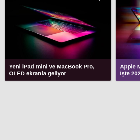
Yeni iPad mini ve MacBook Pro,
Apple 
OLED ekranla geliyor
İşte 20
modell