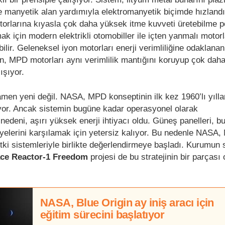
 manyetik alan yardımıyla elektromanyetik biçimde hızlandı
torlarına kıyasla çok daha yüksek itme kuvveti üretebilme p
mak için modern elektrikli otomobiller ile içten yanmalı motorl
ilir. Geleneksel iyon motorları enerji verimliliğine odaklan
en, MPD motorları aynı verimlilik mantığını koruyup çok dah
ışıyor.
amen yeni değil. NASA, MPD konseptinin ilk kez 1960’lı yılla
iyor. Ancak sistemin bugüne kadar operasyonel olarak
edeni, aşırı yüksek enerji ihtiyacı oldu. Güneş panelleri, b
yelerini karşılamak için yetersiz kalıyor. Bu nedenle NASA
li itki sistemleriyle birlikte değerlendirmeye başladı. Kurumun
ce Reactor-1 Freedom
projesi de bu stratejinin bir parçası 
NASA, Blue Origin ay iniş aracı için
eğitim sürecini başlatıyor