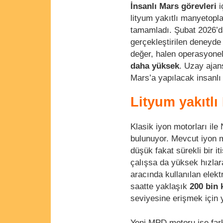
İnsanlı Mars görevleri
i
lityum yakıtlı manyetopl
tamamladı. Şubat 2026’da
gerçekleştirilen deneyde
değer, halen operasyonel 
daha yüksek
. Uzay ajan
Mars’a yapılacak insanlı 
Lityum yakıtl
Klasik iyon motorları ile
bulunuyor. Mevcut iyon mo
düşük fakat sürekli bir i
çalışsa da yüksek hızla
aracında kullanılan elekt
saatte yaklaşık
200 bin 
seviyesine erişmek için y
Yeni MPD motoru ise farkl