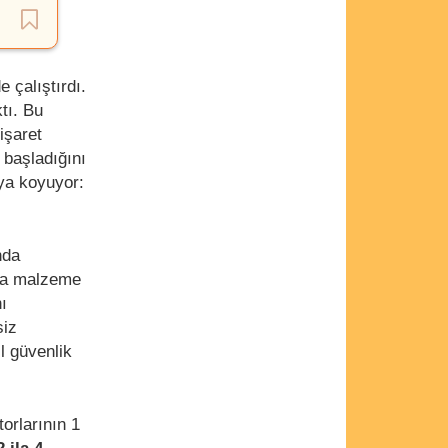
 çalıştırdı.
tı. Bu
işaret
 başladığını
ya koyuyor:
nda
nla malzeme
ı
siz
l güvenlik
orlarının 1