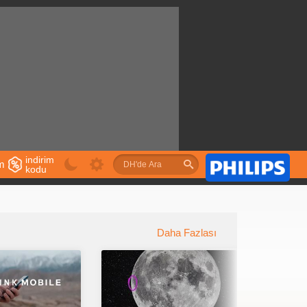
indirim
im
kodu
u
Daha Fazlası