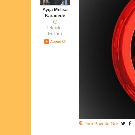
Ayça Melisa
Karadede
?
Teknoloji
Editörü
Tam Boyutta Gör