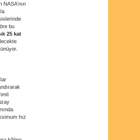
kan NASA’nın
la
islerinde
öre bu
ık 25 kat
elecekte
şünüyor.
lar
andırarak
imli
uzay
amında
aksimum hız
zma hâline