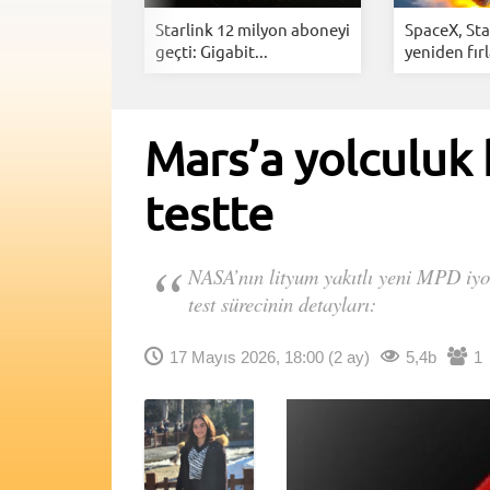
ift kurtarma
Starlink 12 milyon aboneyi
SpaceX, Sta
ede:...
geçti: Gigabit...
yeniden fırl
Mars’a yolculuk
testte
NASA’nın lityum yakıtlı yeni MPD iyon 
test sürecinin detayları:
17 Mayıs 2026, 18:00
(2 ay)
5,4b
1