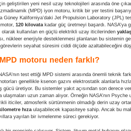
çin geliştirilen yeni nesil uzay teknolojileri arasında öne çı
azmadinamik (MPD) iyon motoru, kritik bir yer testini başarıy
 Güney Kaliforniya’daki Jet Propulsion Laboratory (JPL) tes
 motor,
120 kilovata
kadar güç üretmeyi başardı. NASA’ya g
olarak kullanılan en güçlü elektrikli uzay iticilerinden
yaklaş
sı, nükleer enerjiyle desteklenmesi planlanan bu sistemin g
görevlerin seyahat süresini ciddi ölçüde azaltabileceğini dü
ı MPD motoru neden farklı?
 NASA’nın test ettiği MPD sistemi arasında önemli teknik fark
torları genellikle ksenon gazını elektrostatik alanlarla hızl
tiş gücü üretiyor. Bu sistemler yakıt açısından son derece ver
ra ulaşmaları uzun zaman alıyor. Örneğin NASA’nın Psyche 
rikli iticiler, atmosferik sürtünmenin olmadığı derin uzay ort
kilometre hıza
ulaşabilecek kapasiteye sahip. Ancak bu m
ıllara yayılan bir ivmelenme süreci gerekiyor.
ı bir prensiple çalışıyor. Sistem, lityum metal buharını pla