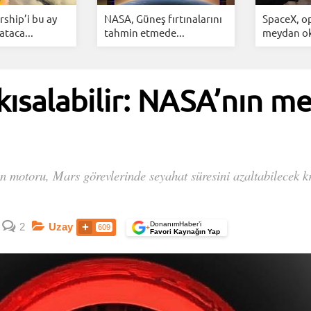
rship’i bu ay
NASA, Güneş fırtınalarını
SpaceX, o
ataca...
tahmin etmede...
meydan ok
 kısalabilir: NASA’nın 
motoru, Mars görevlerinde seyahat süresini azaltabilecek kritik
DonanımHaber’i
2
Uzay
609
+
Favori Kaynağın Yap