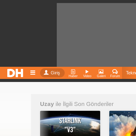
Giriş
Tekno
Haber
Video
Galeri
Forum
Film
Uzay
ile İlgili Son Gönderiler
Fiyatla
İnst