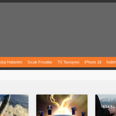
loji
Haberleri
Sıcak
Fırsatlar
TV
Tavsiyesi
iPhone
18
İndir
Önerileri
Türkiye
Araba
Fiyatları
Yapay
Zeka
Şarj
İstasyon
rı
Vizyondaki
Filmler
Bitcoin
Dizi
Önerileri
Telefon
Önerileri
agram
Dondurma
İnstagram
Çöktü
Mü