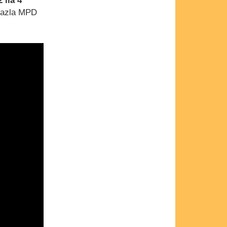
2 ila 4
 fazla MPD