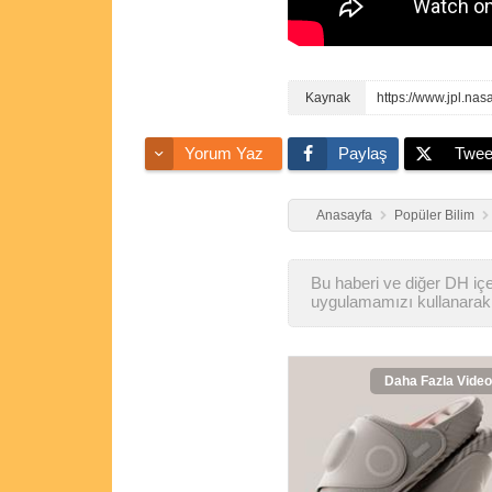
https://www.jpl.nas
Yorum Yaz
Paylaş
Twee
Anasayfa
Popüler Bilim
Bu haberi ve diğer DH içer
uygulamamızı kullanarak 
Daha Fazla Video