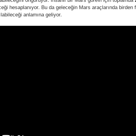
bileceğini öngörüyor. İnsanlı bir Mars görevi için toplamda
ceği hesaplanıyor. Bu da geleceğin Mars araçlarında birden
ılabileceği anlamına geliyor.