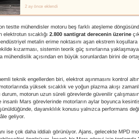
2 ay önce eklendi
son testte mühendisler motoru beş farklı ateşleme döngüsünde
 elektrotun sıcaklığı
2.800 santigrat derecenin üzerine
çık
 endüstriyel metalin erime noktasını aşan ekstrem koşullara 
ekilde kızarması, sistemin teorik güç sınırlarına yaklaşmaya
 mühendislik açısından en büyük sorunlardan birini de orta
li teknik engellerden biri, elektrot aşınmasını kontrol altı
motorlarında yüksek sıcaklık ve yoğun plazma akışı zama
Bu durum, motorun uzun süreli görevlerde güvenilir çalışmasın
kle insanlı Mars görevlerinde motorların aylar boyunca kesinti
şünüldüğünde, dayanıklılık konusu yalnızca performans deği
âle geliyor.
nı ise çok daha iddialı görünüyor. Ajans, gelecekte MPD mot