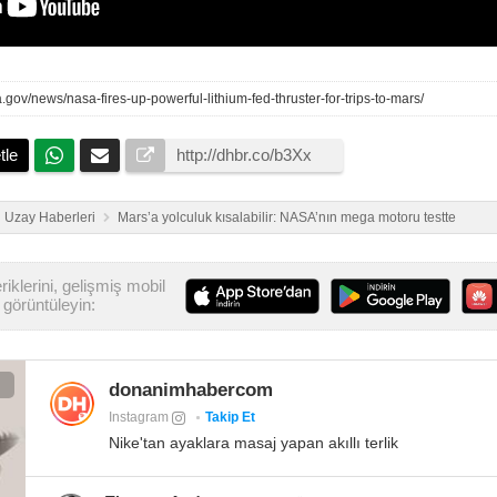
a.gov/news/nasa-fires-up-powerful-lithium-fed-thruster-for-trips-to-mars/
tle
Uzay Haberleri
Mars’a yolculuk kısalabilir: NASA’nın mega motoru testte
iklerini, gelişmiş mobil
görüntüleyin:
donanimhabercom
Instagram
Takip Et
Nike'tan ayaklara masaj yapan akıllı terlik