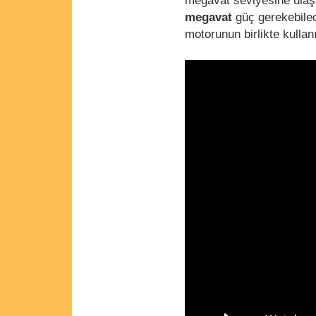
megavat seviyesine ulaşa
megavat
güç gerekebile
motorunun birlikte kullan