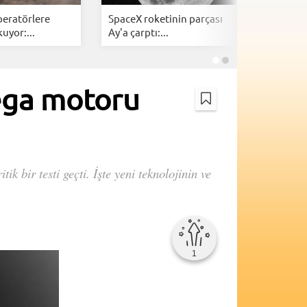
peratörlere
SpaceX roketinin parçası
SpaceX v
uyor:...
Ay'a çarptı:...
yapay zek
mega motoru
 bir testi geçti. İşte yeni teknolojinin ve
1