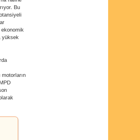
rıyor. Bu
otansiyeli
ar
an ekonomik
a yüksek
rda
u motorların
, MPD
 son
olarak