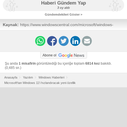
Haberi Gündem Yap
3 oy aldı
Gündemdekileri Göster >
Kaynak:
https://www.windowscentral.com/microsoft/windows-
11/microsoft-is-working-on-major-performance-boost-for-
windows-11-that-will-speed-up-app-launches-and-
common-actions-by-automatically-maxing-out-cpu-in-
short-bursts
Abone ol
Şu anda
1 misafirin
görüntülediği bu içeriğe toplam
6814 kez
bakıldı.
(0,485 sn.)
Anasayfa
Yazılım
Windows Haberleri
Microsoft'tan Windows 11'i hızlandıracak yeni özellik