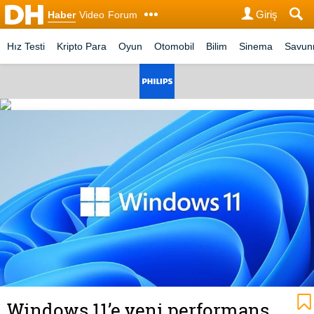
Giriş
Haber
Video
Forum
Hız Testi
Kripto Para
Oyun
Otomobil
Bilim
Sinema
Savu
Windows 11’e yeni performans