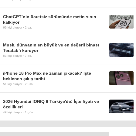
ChatGPT’nin ücretsiz sürümünde metin sınırı
kalkıyor
69
kişi okuyor ·
2 sa.
Musk, dünyanın en büyük ve en değerli binası
Terafab’ı kuruyor
53
kişi okuyor ·
7 dk.
iPhone 18 Pro Max ne zaman çıkacak? İşte
beklenen çıkış tarihi
51
kişi okuyor ·
23 sa.
2026 Hyundai IONIQ 6 Türkiye'de: İşte fiyatı ve
özellikleri
49
kişi okuyor ·
1 gün