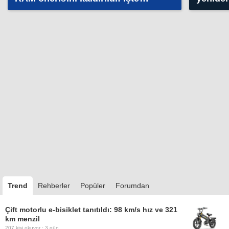
nedeni
daha hı
Trend
Rehberler
Popüler
Forumdan
Çift motorlu e-bisiklet tanıtıldı: 98 km/s hız ve 321
km menzil
207
kişi okuyor ·
3 gün