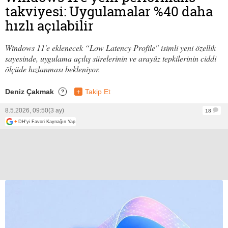
takviyesi: Uygulamalar %40 daha
hızlı açılabilir
Windows 11'e eklenecek “Low Latency Profile" isimli yeni özellik
sayesinde, uygulama açılış sürelerinin ve arayüz tepkilerinin ciddi
ölçüde hızlanması bekleniyor.
Deniz Çakmak
+
Takip Et
?
8.5.2026, 09:50
(3 ay)
18
+
DH'yi Favori Kaynağın Yap