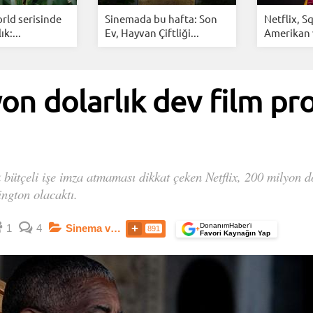
rld serisinde
Sinemada bu hafta: Son
Netflix, S
ık:...
Ev, Hayvan Çiftliği...
Amerikan 
on dolarlık dev film proj
bütçeli işe imza atmaması dikkat çeken Netflix, 200 milyon do
ngton olacaktı.
DonanımHaber’i
1
4
Sinema ve Dizi
891
+
Favori Kaynağın Yap