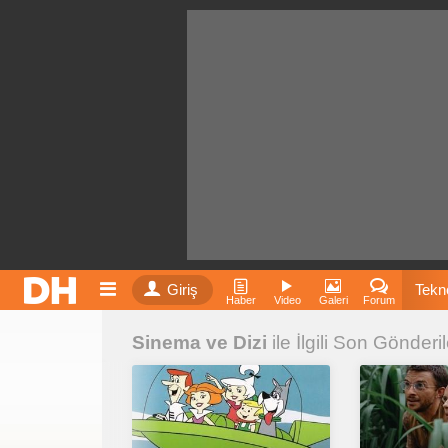
Giriş
Tekno
Haber
Video
Galeri
Forum
Sinema ve Dizi
ile İlgili Son Gönderil
Film
Fiyatla
İnst