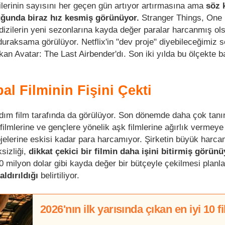
izilerinin sayısını her geçen gün artıyor artırmasına ama
söz 
duğunda biraz hız kesmiş görünüyor.
Stranger Things, One 
izilerin yeni sezonlarına kayda değer paralar harcanmış ol
r duraksama görülüyor. Netflix'in "dev proje" diyebileceğimiz 
kan Avatar: The Last Airbender'dı. Son iki yılda bu ölçekte b
bal Filminin Fişini Çekti
adım film tarafında da görülüyor. Son dönemde daha çok tan
filmlerine ve gençlere yönelik aşk filmlerine ağırlık vermey
projelerine eskisi kadar para harcamıyor. Şirketin büyük harca
sizliği,
dikkat çekici bir filmin daha işini bitirmiş görünü
0 milyon dolar gibi kayda değer bir bütçeyle çekilmesi planl
aldırıldığı
belirtiliyor.
2026'nın ilk yarısında çıkan en iyi 10 f