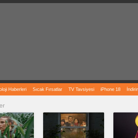
loji
Haberleri
Sıcak
Fırsatlar
TV
Tavsiyesi
iPhone
18
İndir
er
Önerileri
Türkiye
Araba
Fiyatları
Yapay
Zeka
Şarj
İstasyon
rı
Vizyondaki
Filmler
Bitcoin
Dizi
Önerileri
Telefon
Önerileri
agram
Dondurma
İnstagram
Çöktü
Mü