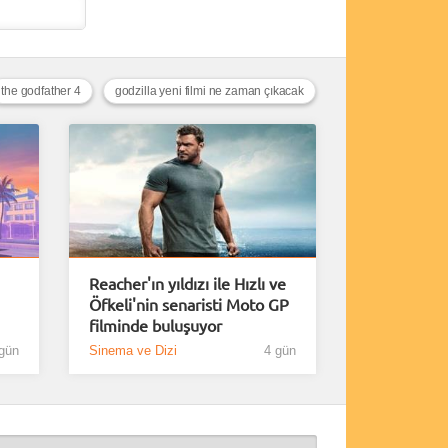
the godfather 4
godzilla yeni filmi ne zaman çıkacak
Reacher'ın yıldızı ile Hızlı ve
Öfkeli'nin senaristi Moto GP
filminde buluşuyor
gün
Sinema ve Dizi
4 gün