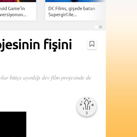
quid Game'in
DC Films, gişede batan
2026'nın 
versiyonun...
Supergirl ile...
dijital pl
esinin fişini
lar bütçe ayırdığı dev film projesinde de
3