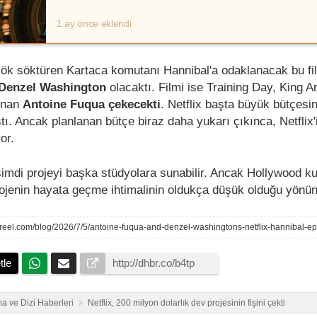
1 ay önce eklendi
ök söktüren Kartaca komutanı Hannibal'a odaklanacak bu fi
Denzel Washington
olacaktı. Filmi ise Training Day, King Ar
nınan
Antoine Fuqua
çekecekti
. Netflix başta büyük bütçes
tı. Ancak planlanan bütçe biraz daha yukarı çıkınca, Netflix'
or.
imdi projeyi başka stüdyolara sunabilir. Ancak Hollywood ku
ojenin hayata geçme ihtimalinin oldukça düşük olduğu yönü
tle
a ve Dizi Haberleri
Netflix, 200 milyon dolarlık dev projesinin fişini çekti