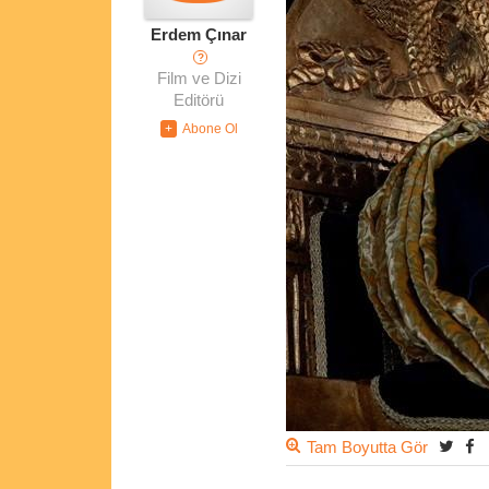
Erdem Çınar
?
Film ve Dizi
Editörü
Tam Boyutta Gör