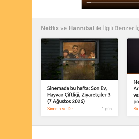
Netflix
ve
Hannibal
ile İlgili Benzer İ
Ne
Sinemada bu hafta: Son Ev,
Am
Hayvan Çiftliği, Ziyaretçiler 3
va
(7 Ağustos 2026)
pr
Sinema ve Dizi
1 gün
Si