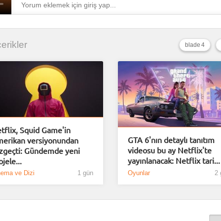
çerikler
blade 4
tflix, Squid Game'in
GTA 6'nın detaylı tanıtım
erikan versiyonundan
videosu bu ay Netflix'te
zgeçti: Gündemde yeni
yayınlanacak: Netflix tari...
ojele...
nema ve Dizi
1 gün
Oyunlar
2 