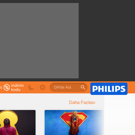
indirim
im
kodu
u
Daha Fazlası