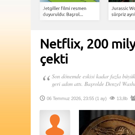
izisinde
Jetgiller filmi resmen
Jurassic Wo
ü devrala...
duyuruldu: Başrol...
sürpriz ayrıl
Netflix, 200 mily
çekti
Son dönemde eskisi kadar fazla büyük 
geri adım attı. Başrolde Denzel Washi
06 Temmuz 2026, 23:55
(1 ay)
13,8b