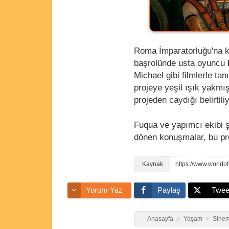
Roma İmparatorluğu'na k
başrolünde usta oyuncu
Michael gibi filmlerle ta
projeye yeşil ışık yakmış
projeden caydığı belirtiliy
Fuqua ve yapımcı ekibi ş
dönen konuşmalar, bu pr
Yorum Yaz
Paylaş
Twee
Anasayfa
Yaşam
Sinem