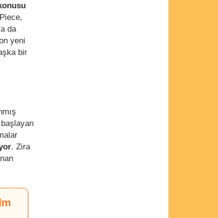
konusu
Piece,
sa da
son yeni
aşka bir
ınmış
e başlayan
malar
yor
. Zira
anan
ilm