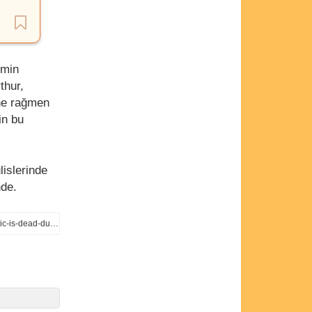
lmin
thur,
ine rağmen
in bu
lislerinde
nde.
https://www.worldofreel.com/blog/2026/7/5/antoine-fuqua-and-denzel-washingtons-netflix-hannibal-epic-is-dead-due-to-200m-budget-concerns