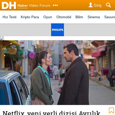
Giriş
Haber
Video
Forum
Hız Testi
Kripto Para
Oyun
Otomobil
Bilim
Sinema
Savu
Netflix, yeni yerli dizisi Ayrılık