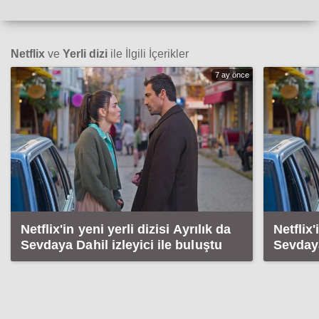
Netflix
ve
Yerli dizi
ile İlgili İçerikler
7 ay önce
Netflix'in yeni yerli dizisi Ayrılık da
Netflix'
Sevdaya Dahil izleyici ile buluştu
Sevdaya
yayınla