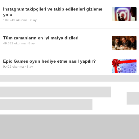
Instagram takipçileri ve takip edilenleri gizleme
yolu
109.245
okunma ·
8 ay
Tüm zamanların en iyi mafya dizileri
49.632
okunma ·
8 ay
Epic Games oyun hediye etme nasıl yapılır?
9.422
okunma ·
8 ay