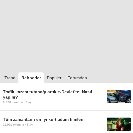
Trend
Rehberler
Popüler
Forumdan
Trafik kazası tutanağı artık e-Devlet’te: Nasıl
yapılır?
8.378
okunma ·
8 ay
Tüm zamanların en iyi kurt adam filmleri
11.911
okunma ·
8 ay