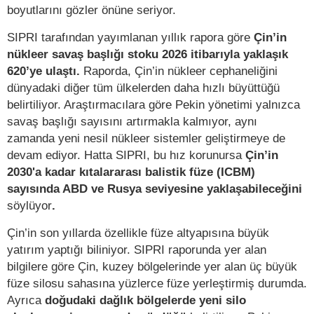
boyutlarını gözler önüne seriyor.
SIPRI tarafından yayımlanan yıllık rapora göre
Çin’in
nükleer savaş başlığı stoku 2026 itibarıyla yaklaşık
620’ye ulaştı.
Raporda, Çin’in nükleer cephaneliğini
dünyadaki diğer tüm ülkelerden daha hızlı büyüttüğü
belirtiliyor. Araştırmacılara göre Pekin yönetimi yalnızca
savaş başlığı sayısını artırmakla kalmıyor, aynı
zamanda yeni nesil nükleer sistemler geliştirmeye de
devam ediyor. Hatta SIPRI, bu hız korunursa
Çin’in
2030'a kadar kıtalararası balistik füze (ICBM)
sayısında ABD ve Rusya seviyesine yaklaşabileceğini
söylüyor
.
Çin’in son yıllarda özellikle füze altyapısına büyük
yatırım yaptığı biliniyor. SIPRI raporunda yer alan
bilgilere göre Çin, kuzey bölgelerinde yer alan üç büyük
füze silosu sahasına yüzlerce füze yerleştirmiş durumda.
Ayrıca
doğudaki dağlık bölgelerde yeni silo