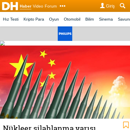
Giriş
Haber
Video
Forum
Hız Testi
Kripto Para
Oyun
Otomobil
Bilim
Sinema
Savu
Nükleer silahlanma yarışı