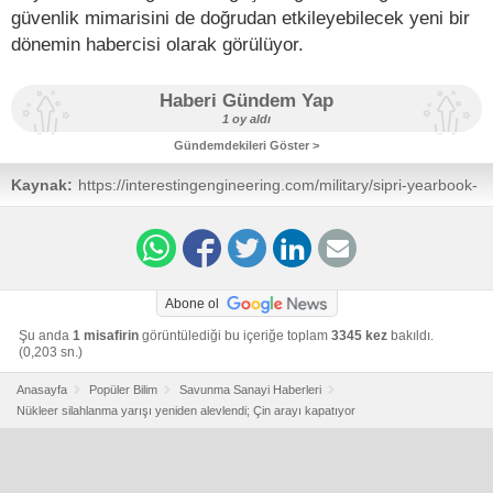
güvenlik mimarisini de doğrudan etkileyebilecek yeni bir
dönemin habercisi olarak görülüyor.
Haberi Gündem Yap
1 oy aldı
Gündemdekileri Göster >
Kaynak:
https://interestingengineering.com/military/sipri-yearbook-
nuclear-warhead-stockpile-report
Abone ol
Şu anda
1 misafirin
görüntülediği bu içeriğe toplam
3345 kez
bakıldı.
(0,203 sn.)
Anasayfa
Popüler Bilim
Savunma Sanayi Haberleri
Nükleer silahlanma yarışı yeniden alevlendi; Çin arayı kapatıyor