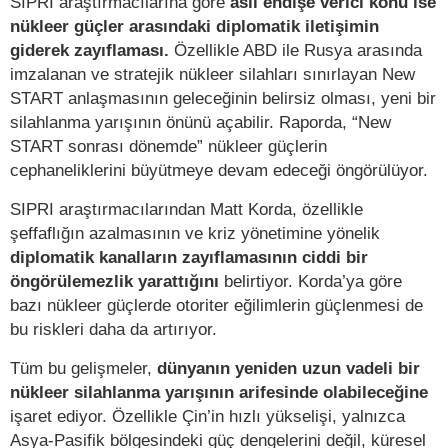
SIPRI araştırmacılarına göre
asıl endişe verici konu ise
nükleer güçler arasındaki diplomatik iletişimin
giderek zayıflaması.
Özellikle ABD ile Rusya arasında
imzalanan ve stratejik nükleer silahları sınırlayan New
START anlaşmasının geleceğinin belirsiz olması, yeni bir
silahlanma yarışının önünü açabilir. Raporda, “New
START sonrası dönemde” nükleer güçlerin
cephaneliklerini büyütmeye devam edeceği öngörülüyor.
SIPRI araştırmacılarından Matt Korda, özellikle
şeffaflığın azalmasının ve kriz yönetimine yönelik
diplomatik kanalların zayıflamasının ciddi bir
öngörülemezlik yarattığını
belirtiyor. Korda’ya göre
bazı nükleer güçlerde otoriter eğilimlerin güçlenmesi de
bu riskleri daha da artırıyor.
Tüm bu gelişmeler,
dünyanın yeniden uzun vadeli bir
nükleer silahlanma yarışının arifesinde olabileceğine
işaret ediyor. Özellikle Çin’in hızlı yükselişi, yalnızca
Asya-Pasifik bölgesindeki güç dengelerini değil, küresel