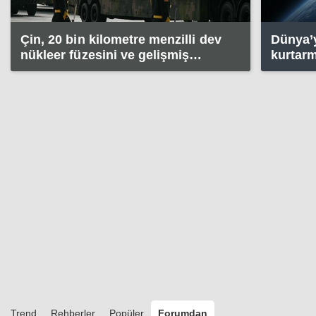
Çin, 20 bin kilometre menzilli dev
Dünya’y
nükleer füzesini ve gelişmiş
kurtarm
silahlarını gösterdi
silahlar
Trend
Rehberler
Popüler
Forumdan