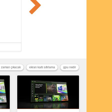
ne zaman çıkacak
ekran kartı sıfırlama
gpu nedir