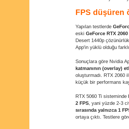
FPS düşüren öz
Yapılan testlerde
GeForc
eski
GeForce RTX 2060
Desert 1440p çözünürlükt
App'in yüklü olduğu farklı
Sonuçlara göre Nvidia Ap
katmanının (overlay) et
oluşturmadı. RTX 2060 ile
küçük bir performans ka
RTX 5060 Ti sisteminde
2 FPS
, yani yüzde 2-3 c
sırasında yalnızca 1 FP
ortaya çıktı. Testlere gör