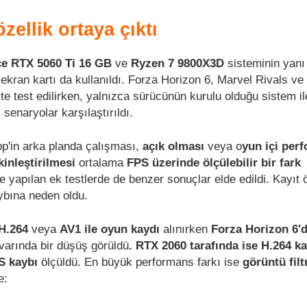
ellik ortaya çıktı
e RTX 5060 Ti 16 GB
ve
Ryzen 7 9800X3D
sisteminin yanı
ekran kartı da kullanıldı. Forza Horizon 6, Marvel Rivals v
e test edilirken, yalnızca sürücünün kurulu olduğu sistem il
 senaryolar karşılaştırıldı.
p'in arka planda çalışması,
açık olması
veya o
yun içi per
kinleştirilmesi
ortalama
FPS üzerinde ölçülebilir bir fark
 yapılan ek testlerde de benzer sonuçlar elde edildi. Kayıt ö
ybına neden oldu.
H.264
veya
AV1 ile oyun kaydı
alınırken
Forza Horizon 6'd
ivarında bir düşüş görüldü
. RTX 2060 tarafında ise H.264 ka
S kaybı
ölçüldü. En büyük performans farkı ise
görüntü filt
e: