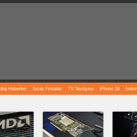
loji
Haberleri
Sıcak
Fırsatlar
TV
Tavsiyesi
iPhone
18
İndir
Önerileri
Türkiye
Araba
Fiyatları
Yapay
Zeka
Şarj
İstasyon
rı
Vizyondaki
Filmler
Bitcoin
Dizi
Önerileri
Telefon
Önerileri
agram
Dondurma
İnstagram
Çöktü
Mü