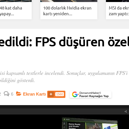
48 kat daha
100 dolarlık Nvidia ekran
MSI da ekr
yapay...
kartı yeniden...
zam yaptı: 
edildi: FPS düşüren özel
si kapsamlı testlerle incelendi. Sonuçlar, uygulamanın FPS'i e
ldiğini gösterdi.
DonanımHaber’i
2
6
Ekran Kartı
1560
+
Favori Kaynağın Yap