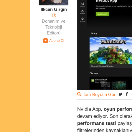
İlkcan Girgin
?
Donanım ve
Teknoloji
Editörü
Tam Boyutta Gör
Nvidia App,
oyun perfor
devam ediyor. Son olara
performans testi
paylaşt
filtrelerinden kaynaklanıy