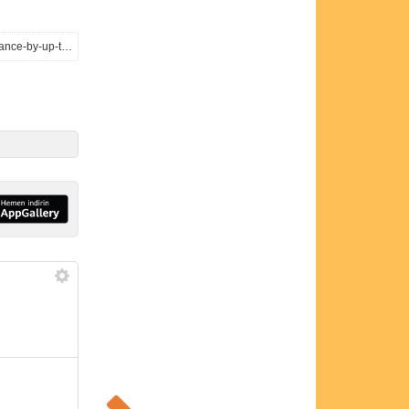
https://videocardz.com/newz/nvidia-app-has-no-measurable-fps-impact-but-filters-can-reduce-performance-by-up-to-10