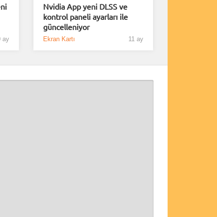
ni
Nvidia App yeni DLSS ve
kontrol paneli ayarları ile
güncelleniyor
 ay
Ekran Kartı
11 ay