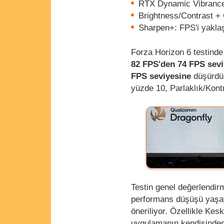
RTX Dynamic Vibrance:
Brightness/Contrast + 
Sharpen+: FPS'i yaklaş
Forza Horizon 6 testind
82 FPS'den 74 FPS sevi
FPS seviyesine
düşürdü.
yüzde 10, Parlaklık/Kont
Testin genel değerlendi
performans düşüşü yaşayan 
öneriliyor. Özellikle Kesk
uygulamanın kendisinden