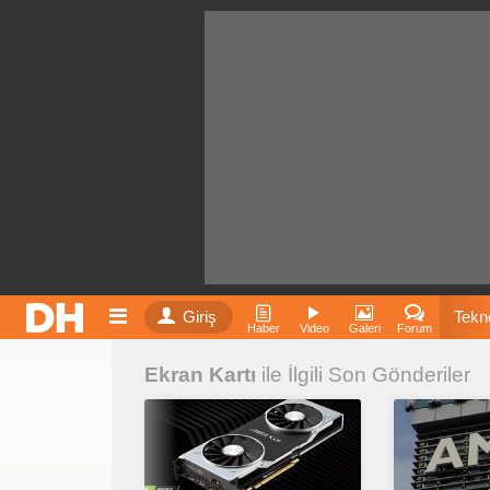
Giriş
Tekno
Haber
Video
Galeri
Forum
Ekran Kartı
ile İlgili Son Gönderiler
Film
Fiyatla
İnst