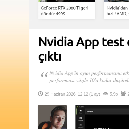
a Nvidia
GeForce RTX 2080 Ti geri
Nvidia'dan 
ngüsel...
döndü: 499$
hızlı! AMD, 
Nvidia App test 
çıktı
Nvidia App'in oyun performansına etki
performansı yüzde 10'a kadar düşürebi
29 Haziran 2026, 12:12
(1 ay)
5,9b