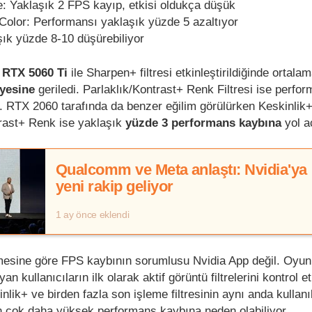
 Yaklaşık 2 FPS kayıp, etkisi oldukça düşük
Color: Performansı yaklaşık yüzde 5 azaltıyor
ık yüzde 8-10 düşürebiliyor
e
RTX 5060 Ti
ile Sharpen+ filtresi etkinleştirildiğinde ortala
yesine
geriledi. Parlaklık/Kontrast+ Renk Filtresi ise perfo
 RTX 2060 tarafında da benzer eğilim görülürken Keskinlik+
rast+ Renk ise yaklaşık
yüzde 3 performans kaybına
yol aç
Qualcomm ve Meta anlaştı: Nvidia'ya
yeni rakip geliyor
1 ay önce eklendi
rmesine göre FPS kaybının sorumlusu Nvidia App değil. Oyun
kullanıcıların ilk olarak aktif görüntü filtrelerini kontrol e
inlik+ ve birden fazla son işleme filtresinin aynı anda kullan
 çok daha yüksek performans kaybına neden olabiliyor.