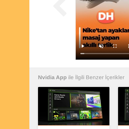
Nvidia App
ile İlgili Benzer İçerikler