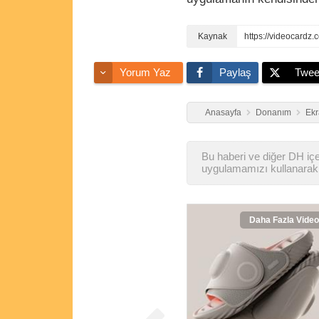
Yorum Yaz
Paylaş
Twee
Anasayfa
Donanım
Ekr
Bu haberi ve diğer DH içer
uygulamamızı kullanarak 
Daha Fazla Video