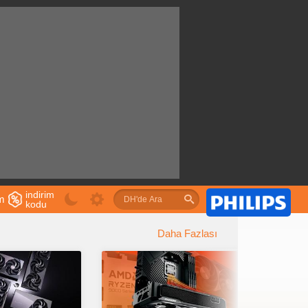
indirim
im
kodu
u
Daha Fazlası