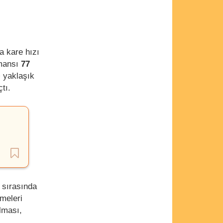
ma kare hızı
rmansı
77
 yaklaşık
tı.
 sırasında
tmeleri
ılması,