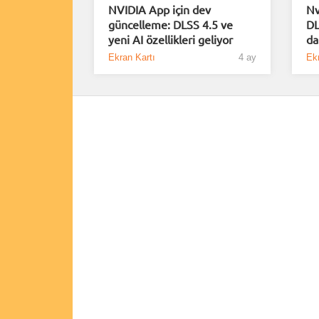
NVIDIA App için dev
Nv
güncelleme: DLSS 4.5 ve
DL
yeni AI özellikleri geliyor
da
Ekran Kartı
4 ay
Ekr