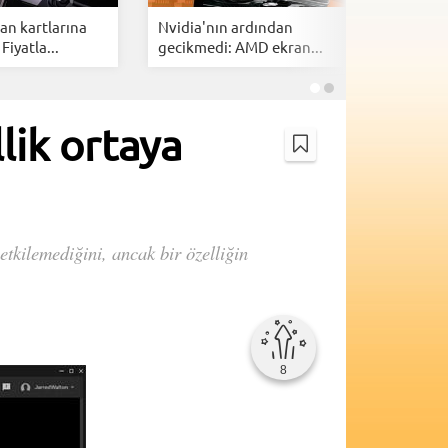
an kartlarına
Nvidia'nın ardından
Gigabyte
Fiyatla...
gecikmedi: AMD ekran...
RTX5080'l
lik ortaya
tkilemediğini, ancak bir özelliğin
8