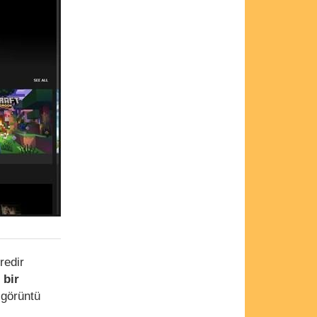
redir
 bir
 görüntü