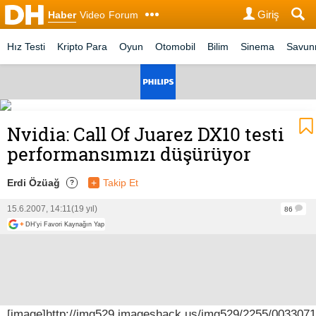
Giriş
Haber
Video
Forum
Hız Testi
Kripto Para
Oyun
Otomobil
Bilim
Sinema
Savu
Nvidia: Call Of Juarez DX10 testi
performansımızı düşürüyor
Erdi Özüağ
+
Takip Et
?
15.6.2007, 14:11
(19 yıl)
86
+
DH'yi Favori Kaynağın Yap
[image]http://img529.imageshack.us/img529/2255/0033071