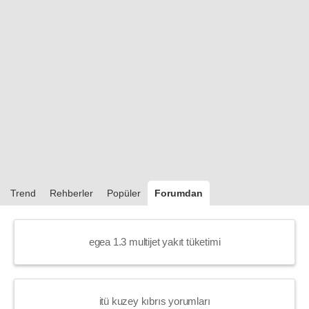
Trend
Rehberler
Popüler
Forumdan
egea 1.3 multijet yakıt tüketimi
itü kuzey kıbrıs yorumları