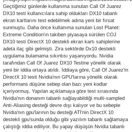
Geçtiğimiz günlerde kullanıma sunulan Call Of Juarez
DX10 testi kullanıcılara sahip oldukları DX10 tabanlı
ekran kartlarını test edebilmek adına yeni bir fırsat
sunmuştu. Daha önce kullanıma sunulan Lost Planet:
Extreme Condition'ın takiben piyasaya sürülen COJ
DX10 testi DirectX 10 destekli ekran kartı sahiplerine
adeta ilaç gibi gelmişti. Zira sektörde Dx10 destekli
uygulama bulamama sıkıntısı yaşanıyordu. Nvidia
tarafından Call Of Juarez DX10 Testine yönelik olarak
yeni bir iddia ortaya atıldı. İddiaya göre, Call Of Juarez'in
DirectX 10 testi Nvidia'nın GPU'larına yönelik olarak
performans düşüne sebep olan bazı yeni kodlar
içeriyormuş. Yapılan açıklamaya göre test sırasında
Nvidia'nın donanım tabanlı sağlayabildiği multi-sampled
Anti-Aliasing desteği devre dışı kalıyor ve bu sebeple
Nvidia'nın gpu'larının bu desteği ATİ'nin DirectX 10
destekli gpu'sunda olduğu gibi yazılım tabanlı sağlamaya
çalıştığı iddia ediliyor. Bu yapay düşüşün Nvidia tabanlı