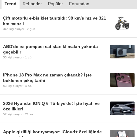
Trend
Rehberler
Popüler
Forumdan
Çift motorlu e-bisiklet tanıtıldı: 98 km/s hız ve 321
km menzil
346
kişi okuyor ·
2 gün
ABD'de ısı pompası satışları klimaları yakında
geçebilir
55
kişi okuyor ·
1 gün
iPhone 18 Pro Max ne zaman çıkacak? İşte
beklenen çıkış tarihi
53
kişi okuyor ·
4 sa.
2026 Hyundai IONIQ 6 Türkiye'de: İşte fiyatı ve
özellikleri
52
kişi okuyor ·
21 sa.
Apple gizliliği koruyamıyor: iCloud+ özelliğinde