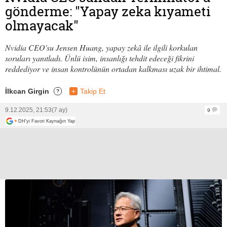
gönderme: "Yapay zeka kıyameti
olmayacak"
Nvidia CEO'su Jensen Huang, yapay zekâ ile ilgili korkulan
soruları yanıtladı. Ünlü isim, insanlığı tehdit edeceği fikrini
reddediyor ve insan kontrolünün ortadan kalkması uzak bir ihtimal.
İlkcan Girgin
+
Takip Et
?
9.12.2025, 21:53
(7 ay)
9
+
DH'yi Favori Kaynağın Yap