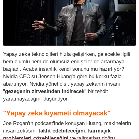
Yapay zeka teknolojileri hızla gelişirken, gelecekle ilgili
hem olumlu hem de olumsuz endişeler de artarmaya
başladı. Acaba insanlık kendi sonunu mu hazırlıyor?
Nvidia CEO'su Jensen Huang'a göre bu korku fazla
abartılıyor. Nvidia yöneticisi, yapay zekanın insanı
"
gezegenin zirvesinden indirecek
" bir tehdit
yaratmayacağını düşünüyor.
"Yapay zeka kıyameti olmayacak"
Joe Rogan'ın podcast'inde konuşan Huang, makinelerin
insan zekâsını
taklit edebileceğini
,
karmaşık
problemleri çözebileceğini
ve talimatları doğru