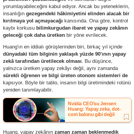
yorumlayabileceğini kabul ediyor. Ancak bu yeteneklerin,
insanlığın
gezegendeki hâkimiyetini elinden alacak bir
kırılmaya yol açmayacağı
kanısında. Ona göre, kontrol
kaybı korkusu
bilimkurgudan ibaret ve yapay zekânın
geleceği çok daha üretken
bir yöne evrilecek.
Huang'ın en iddialı görüşlerinden biri, birkaç yıl içinde
dünyadaki tüm bilginin yaklaşık yüzde 90'ının yapay
zekâ tarafından üretilecek olması
. Bu düşünce,
yalnızca üretken yapay zekâyı değil, aynı zamanda
sürekli öğrenen ve bilgi üreten otonom sistemleri de
kapsıyor. Böyle bir tablo, insanın bilgi üretimindeki rolünü
yeniden tanımlayabilir.
Nvidia CEO’su Jensen
Huang: Yapay zeka, dot-
com balonu gibi değil
Huang, yapay zekânın
zaman zaman beklenmedik