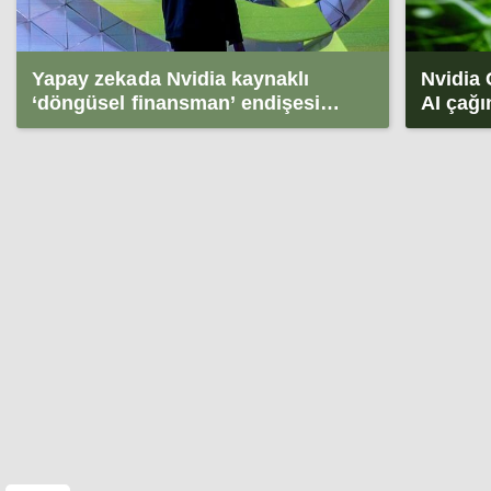
Yapay zekada Nvidia kaynaklı
Nvidia
‘döngüsel finansman’ endişesi
AI çağı
büyüyor
şekillen