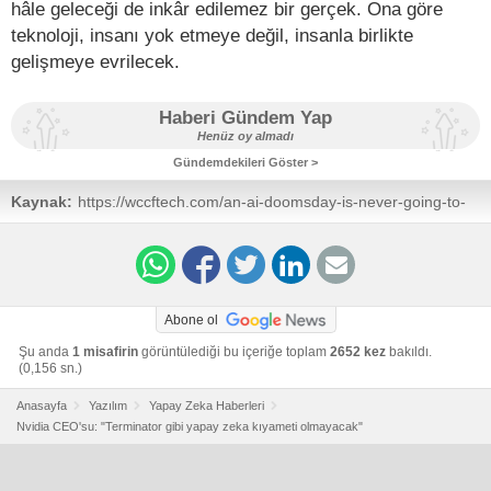
hâle geleceği de inkâr edilemez bir gerçek. Ona göre
teknoloji, insanı yok etmeye değil, insanla birlikte
gelişmeye evrilecek.
Haberi Gündem Yap
Henüz oy almadı
Gündemdekileri Göster >
Kaynak:
https://wccftech.com/an-ai-doomsday-is-never-going-to-
happen-says-nvidia-jensen-huang/
Abone ol
Şu anda
1 misafirin
görüntülediği bu içeriğe toplam
2652 kez
bakıldı.
(0,156 sn.)
Anasayfa
Yazılım
Yapay Zeka Haberleri
Nvidia CEO'su: "Terminator gibi yapay zeka kıyameti olmayacak"