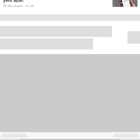
yeni açık!
49
kişi okuyor ·
21 dk.