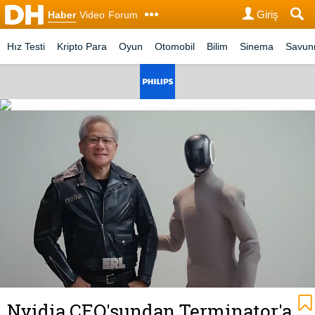
Giriş
Haber
Video
Forum
Hız Testi
Kripto Para
Oyun
Otomobil
Bilim
Sinema
Savu
Nvidia CEO'sundan Terminator'a