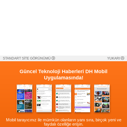
STANDART SİTE GÖRÜNÜMÜ
YUKARI
Güncel Teknoloji Haberleri
DH Mobil
Uygulamasında!
Mobil tarayıcınız ile mümkün olanların yanı sıra, birçok yeni ve
faydalı özelliğe erişin.