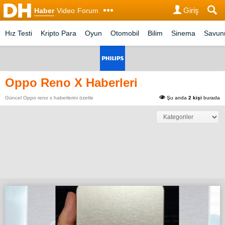
Giriş
Haber
Video
Forum
Hız Testi
Kripto Para
Oyun
Otomobil
Bilim
Sinema
Savu
Oppo Reno X Haberleri
Güncel Oppo reno x haberlerini özetle
Şu anda
2 kişi
burada