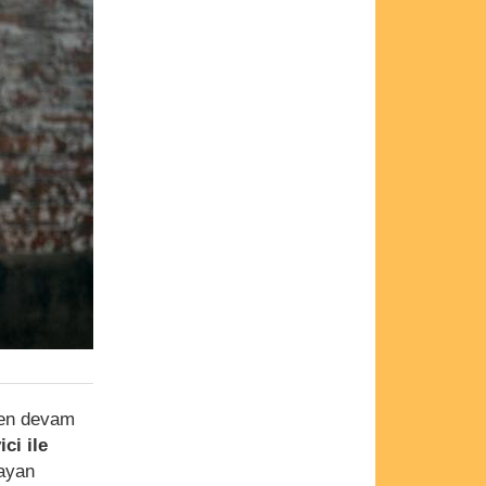
rden devam
ici ile
layan