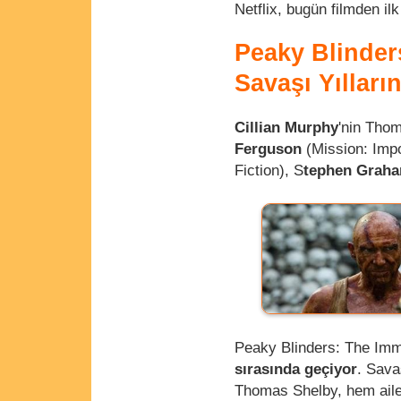
Netflix, bugün filmden il
Peaky Blinder
Savaşı Yılları
Cillian Murphy
'nin Tho
Ferguson
(Mission: Impo
Fiction), S
tephen Grah
Peaky Blinders: The Im
sırasında geçiyor
. Sava
Thomas Shelby, hem ailes