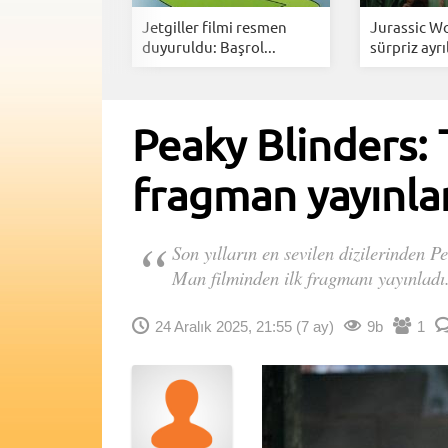
izisinde
Jetgiller filmi resmen
Jurassic Wo
ü devrala...
duyuruldu: Başrol...
sürpriz ayrıl
Peaky Blinders:
fragman yayınla
Son yılların en sevilen dizilerinden 
Man filminden ilk fragmanı yayınladı
24 Aralık 2025, 21:55
(7 ay)
9b
1