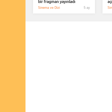
bir fragman yayınladı
aç
Sinema ve Dizi
5 ay
Si