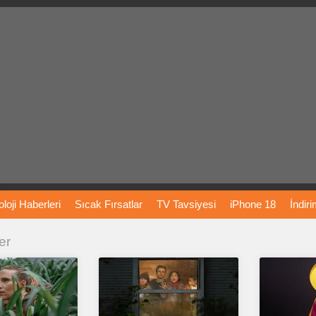
loji
Haberleri
Sıcak
Fırsatlar
TV
Tavsiyesi
iPhone
18
İndir
er
Önerileri
Türkiye
Araba
Fiyatları
Yapay
Zeka
Şarj
İstasyon
rı
Vizyondaki
Filmler
Bitcoin
Dizi
Önerileri
Telefon
Önerileri
agram
Dondurma
İnstagram
Çöktü
Mü