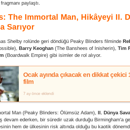
k fragmanı paylaştı.
s: The Immortal Man, Hikâyeyi II. 
na Sarıyor
mas Shelby rolünde geri döndüğü Peaky Blinders filminde
Re
ssible),
Barry Keoghan
(The Banshees of Inisherin),
Tim 
am
(Boardwalk Empire) gibi isimler de rol alıyor.
Ocak ayında çıkacak en dikkat çekici 
film
7 ay önce eklendi
mortal Man (Peaky Blinders: Ölümsüz Adam),
II. Dünya Sav
ş devam ederken, bir süredir uzak durduğu Birmingham'a ge
inin hem de ülkesinin risk altında olduğu bu kaotik dönem