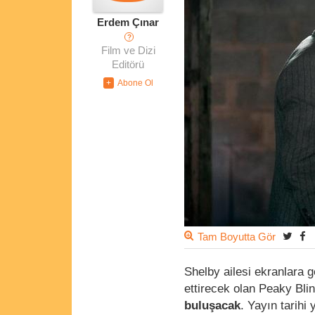
Erdem Çınar
?
Film ve Dizi
Editörü
Tam Boyutta Gör
Shelby ailesi ekranlara 
ettirecek olan Peaky Bli
buluşacak
. Yayın tarihi