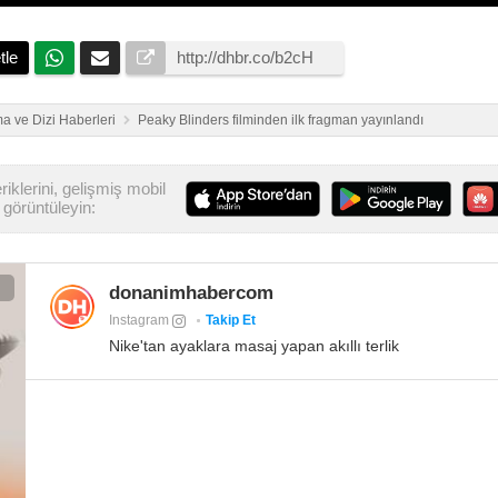
tle
a ve Dizi Haberleri
Peaky Blinders filminden ilk fragman yayınlandı
iklerini, gelişmiş mobil
görüntüleyin:
donanimhabercom
Instagram
Takip Et
Nike'tan ayaklara masaj yapan akıllı terlik