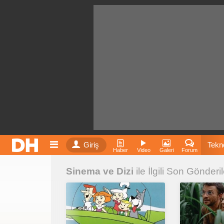
Giriş
Tekno
Haber
Video
Galeri
Forum
Sinema ve Dizi
ile İlgili Son Gönderil
Film
Fiyatla
İnst