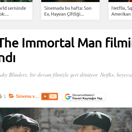
rld serisinde
Sinemada bu hafta: Son
Netflix, S
ık:...
Ev, Hayvan Çiftliği...
Amerikan 
 The Immortal Man filmi
ndı
Peaky Blinders, bir devam filmiyle geri dönüyor. Netflix, heye
.
DonanımHaber’i
1
Sinema ve Dizi
891
+
Favori Kaynağın Yap