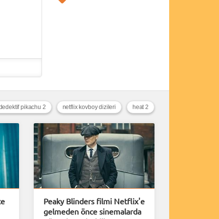
dedektif pikachu 2
netflix kovboy dizileri
heat 2
te
Peaky Blinders filmi Netflix'e
gelmeden önce sinemalarda