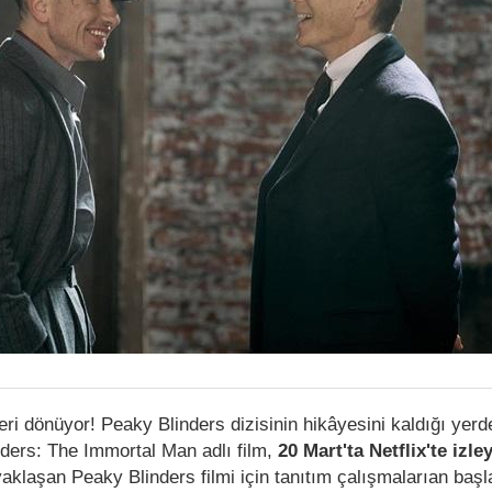
geri dönüyor! Peaky Blinders dizisinin hikâyesini kaldığı ye
nders: The Immortal Man adlı film,
20 Mart'ta Netflix'te izley
 yaklaşan Peaky Blinders filmi için tanıtım çalışmalarıan baş