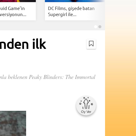
quid Game'in
DC Films, gişede batan
2026'nın 
versiyonun...
Supergirl ile...
dijital pl
nden ilk
canla beklenen Peaky Blinders: The Immortal
Oy Ver