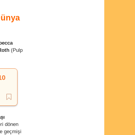
Dünya
becca
Roth
(Pulp
10
aşı
ri dönen
de geçmişi