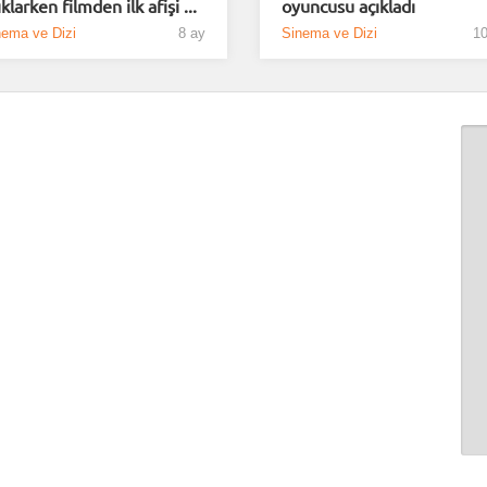
ıklarken filmden ilk afişi ...
oyuncusu açıkladı
nema ve Dizi
8 ay
Sinema ve Dizi
10