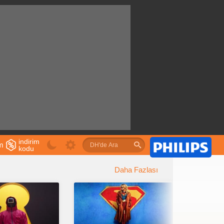
indirim
im
kodu
u
Daha Fazlası